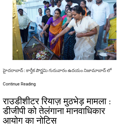
ల
కం
ఠే
శ్వ
ర్వ
ర
స్వా
మి
వా
రి
కి
ప్ర
త్యే
హైదరాబాద్ : కార్తీక పౌర్ణమి గురువారం ఉదయం నిజామాబాద్ లో
క
పూ
జ
Continue Reading
లు
చే
సి
राउडीशीटर रियाज़ मुठभेड़ मामला :
ప్ర
జ
डीजीपी को तेलंगाना मानवाधिकार
లం
आयोग का नोटिस
ద
రి
కీ