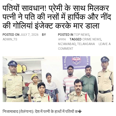
पतियों सावधान! प्रेमी के साथ मिलकर
पत्नी ने पति की नसों में हार्पिक और नींद
की गोलियां इंजेक्ट करके मार डाला
POSTED ON
JULY 7, 2026
BY
POSTED IN
TOP NEWS
,
ADMIN_TS
अपराध
TAGGED
CRIME NEWS
,
NIZAMABAD
,
TELANGANA
LEAVE A
O
COMMENT
N
प
ति
यों
सा
व
धा
न
!
प्रे
मी
के
सा
निजामाबाद (तेलंगाना): देश में पत्नी के हाथों में पतियों क�
थ