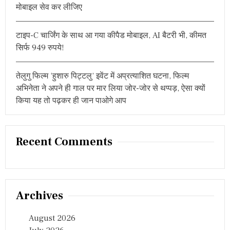
g
ड़
मोबाइल सेव कर लीजिए
क
a
र
म
t
टाइप-C चार्जिंग के साथ आ गया कीपैड मोबाइल, AI बैटरी भी, कीमत
ना
सिर्फ 949 रुपये!
या
i
ज
श्न
o
तेलुगु फिल्म ‘हुशारु पिट्टलु’ इवेंट में अप्रत्याशित घटना, फिल्म
अभिनेता ने अपने ही गाल पर मार लिया जोर-जोर से थप्पड़, ऐसा क्यों
n
किया यह तो पढ़कर ही जान पाओगे आप
Recent Comments
Archives
August 2026