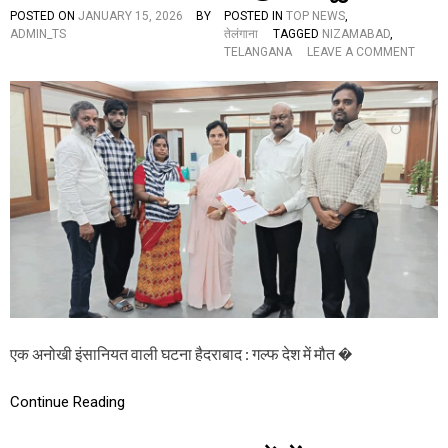
R
POSTED ON
JANUARY 15, 2026
BY
POSTED IN
TOP NEWS
,
A
ADMIN_TS
तेलंगाना
TAGGED
NIZAMABAD
,
T
O
TELANGANA
LEAVE A COMMENT
I
N
O
గ
N
ల్ఫ్
S
మృ
–
త
2
దే
0
హం
2
త
6
ర
జా
లిం
తీ
పు
య
ఖ
రో
ర్చు
డ్డు
భ
భ
రిం
ద్ర
చి
త
एक अनोखी इंसानियत वाली घटना हैदराबाद : गल्फ देश में मौत �
న
వా
తె
రో
లం
Continue Reading
త్స
గా
వా
ణ
లు
ప్ర