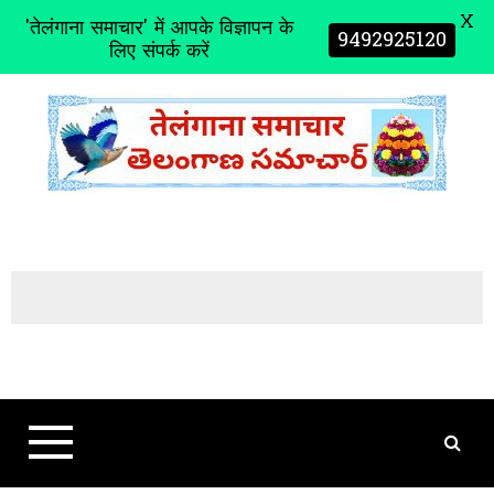
X
'तेलंगाना समाचार' में आपके विज्ञापन के
9492925120
लिए संपर्क करें
S
k
i
p
t
o
c
o
n
t
e
n
t