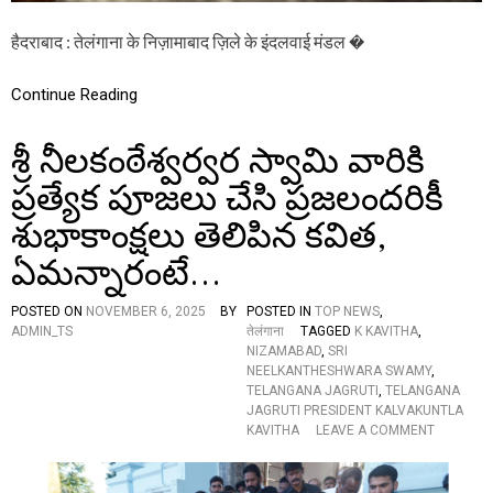
,
फा
हैदराबाद : तेलंगाना के निज़ामाबाद ज़िले के इंदलवाई मंडल �
य
रिं
ग
Continue Reading
में
ए
శ్రీ నీలకంఠేశ్వర్వర స్వామి వారికి
क
ड्रा
ప్రత్యేక పూజలు చేసి ప్రజలందరికీ
इ
व
శుభాకాంక్షలు తెలిపిన కవిత,
र
की
ఏమన్నారంటే…
मौ
त
కా
POSTED ON
NOVEMBER 6, 2025
BY
POSTED IN
TOP NEWS
,
ల్పు
ADMIN_TS
तेलंगाना
TAGGED
K KAVITHA
,
ల్లో
NIZAMABAD
,
SRI
లా
NEELKANTHESHWARA SWAMY
,
రీ
TELANGANA JAGRUTI
,
TELANGANA
డ్రై
JAGRUTI PRESIDENT KALVAKUNTLA
వ
O
KAVITHA
LEAVE A COMMENT
ర్
N
మృ
శ్రీ
తి
నీ