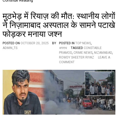
Continue Reading
ह
त्व
मुठभेड़ में रियाज़ की मौत: स्थानीय लोगों
पू
र्ण
ने निज़ामाबाद अस्पताल के सामने पटाखे
ब
या
फोड़कर मनाया जश्न
न
,
बो
POSTED ON
OCTOBER 20, 2025
BY
POSTED IN
TOP NEWS
,
ले
ADMIN_TS
अपराध
TAGGED
CONSTABLE
-
PRAMOD
,
CRIME NEWS
,
NIZAMABAD
,
“
ROWDY SHEETER RIYAZ
LEAVE A
न
O
COMMENT
हीं
N
था
मु
को
ठ
ई
भे
औ
ड़
र
में
वि
रि
क
या
ल्प
ज़
”
की
मौ