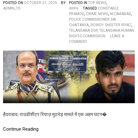
POSTED ON
OCTOBER 21, 2025
BY
POSTED IN
TOP NEWS
,
శు
ADMIN_TS
अपराध
TAGGED
CONSTABLE
భా
PRAMOD
,
CRIME NEWS
,
NIZAMABAD
,
కాం
POLICE COMMISSIONER SAI
క్ష
CHAITANYA
,
ROWDY SHEETER RIYAZ
,
లు
TELANGANA DGP
,
TELANGANA HUMAN
తె
RIGHTS COMMISSION
LEAVE A
లి
O
COMMENT
పి
N
న
रा
క
उ
వి
डी
త
शी
,
ट
ఏ
र
మ
रि
న్నా
या
రం
ज़
టే
मु
…
ठ
भे
हैदराबाद: राउडीशीटर रियाज़ मुठभेड़ मामले में एक अहम घटन�
ड़
मा
Continue Reading
म
ला