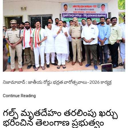
T
त
I
O
N
A
L
R
O
A
D
S
A
F
E
T
Y
నిజామాబాద్ : జాతీయ రోడ్డు భద్రత వారోత్సవాలు–2026 కార్యక్ర
W
E
E
Continue Reading
K
C
గల్ఫ్ మృతదేహం తరలింపు ఖర్చు
E
L
భరించిన తెలంగాణ ప్రభుత్వం
E
B