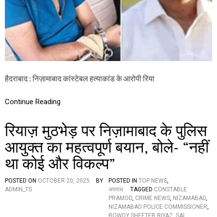
व
का
पो
स्ट
मा
र्ट
म
,
प
हैदराबाद : निज़ामाबाद कांस्टेबल हत्याकांड के आरोपी रिया
रि
ज
नों
Continue Reading
ने
कि
रियाज़ मुठभेड़ पर निज़ामाबाद के पुलिस
या
अ
आयुक्त का महत्वपूर्ण बयान, बोले- “नहीं
ल
सु
था कोई और विकल्प”
ब
ह
अं
POSTED ON
OCTOBER 20, 2025
BY
POSTED IN
TOP NEWS
,
ति
ADMIN_TS
अपराध
TAGGED
CONSTABLE
म
PRAMOD
,
CRIME NEWS
,
NIZAMABAD
,
सं
NIZAMABAD POLICE COMMISSIONER
,
स्का
ROWDY SHEETER RIYAZ
,
SAI