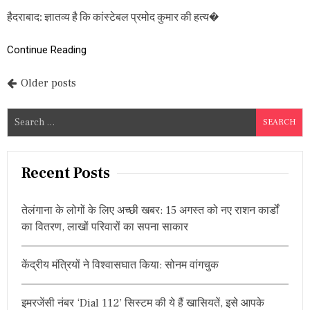
त
:
हैदराबाद: ज्ञातव्य है कि कांस्टेबल प्रमोद कुमार की हत्य�
स्था
नी
Continue Reading
य
लो
गों
P
Older posts
ने
नि
o
ज़ा
S
मा
s
e
बा
a
द
t
अ
r
Recent Posts
स्प
s
c
ता
h
ल
n
तेलंगाना के लोगों के लिए अच्छी खबर: 15 अगस्त को नए राशन कार्डों
के
f
का वितरण, लाखों परिवारों का सपना साकार
सा
a
o
म
r
ने
v
केंद्रीय मंत्रियों ने विश्वासघात किया: सोनम वांगचुक
प
:
टा
i
खे
फो
इमरजेंसी नंबर ‘Dial 112’ सिस्टम की ये हैं खासियतें, इसे आपके