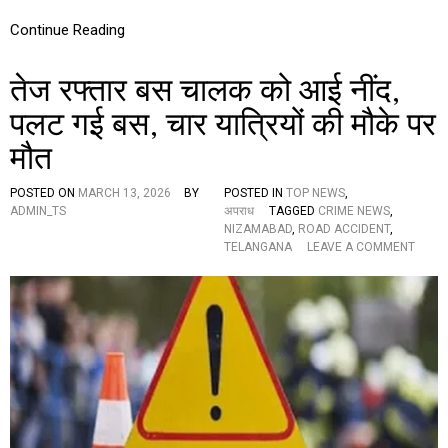
मि
ल
Continue Reading
क
र
तेज रफ्तार बस चालक को आई नींद,
प
त्नी
पलट गई बस, चार यात्रियों की मौके पर
ने
प
मौत
ति
की
न
POSTED ON
MARCH 13, 2026
BY
POSTED IN
TOP NEWS
,
सों
ADMIN_TS
अपराध
TAGGED
CRIME NEWS
,
में
NIZAMABAD
,
ROAD ACCIDENT
,
हा
O
TELANGANA
LEAVE A COMMENT
र्पि
N
क
ते
औ
ज
र
र
नीं
फ्ता
द
र
की
ब
गो
स
लि
चा
यां
ल
इं
क