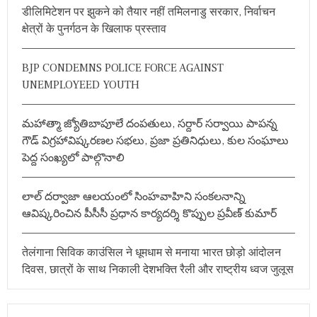
h
द
डीलिमिटेशन पर झुकने को तैयार नहीं तमिलनाडु सरकार, निर्वाचन
f
र्श
क्षेत्रों के पुनर्गठन के खिलाफ प्रस्ताव
न
o
,
r
इ
BJP CONDEMNS POLICE FORCE AGAINST
:
स
UNEMPLOYEED YOUTH
से
प
ह
ले
మహాత్మా జ్యోతిబాపూలే దంపతులు, సర్దార్ సర్వాయి పాపన్న
ली
గౌడ్ విగ్రహావిష్కరణల సభలు, ప్రజా ప్రతినిధులు, కుల సంఘాలు
श
పెద్ద సంఖ్యలో పాల్గొనాలి
प
थ
లాల్ దర్వాజా ఆలయంలో సింహవాహిని సంకలనాన్ని
ఆవిష్కరించిన పీసీసీ ప్రధాన కార్యదర్శి కొప్పుల ప్రవీణ్ కుమార్
तेलंगाना सिविक काउंसिल ने धूमधाम से मनाया भारत छोड़ो आंदोलन
दिवस, छात्रों के साथ निकाली देशभक्ति रैली और राष्ट्रीय ध्वज जुलूस