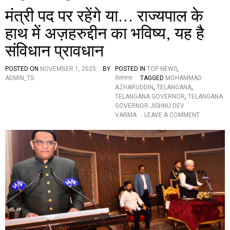
मंत्री पद पर रहेंगे या… राज्यपाल के
हाथ में अज़हरुद्दीन का भविष्य, यह है
संविधान प्रावधान
POSTED ON
NOVEMBER 1, 2025
BY
POSTED IN
TOP NEWS
,
ADMIN_TS
तेलंगाना
TAGGED
MOHAMMAD
AZHARUDDIN
,
TELANGANA
,
TELANGANA GOVERNOR
,
TELANGANA
GOVERNOR JISHNU DEV
O
VARMA
LEAVE A COMMENT
N
मं
त्री
प
द
प
र
र
हें
गे
या
…