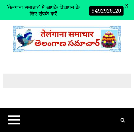
X
'तेलंगाना समाचार' में आपके विज्ञापन के
9492925120
लिए संपर्क करें
S
k
i
p
t
o
c
o
n
t
e
n
t