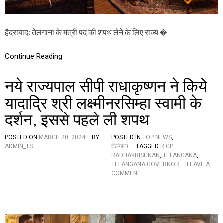
रा
ज्य
पा
हैदराबाद: तेलंगाना के मंत्री पद की शपथ लेने के लिए राज्य �
ल
के
हा
Continue Reading
थ
में
अ
नये राज्यपाल सीपी राधाकृष्णन ने किये
ज़
ह
यादाद्रि श्री लक्ष्मीनरसिम्हा स्वामी के
रु
द्दी
दर्शन, इससे पहले ली शपथ
न
का
POSTED ON
MARCH 20, 2024
BY
POSTED IN
TOP NEWS
,
भ
ADMIN_TS
तेलंगाना
TAGGED
R CP
वि
RADHAKRISHNAN
,
TELANGANA
,
ष्य
TELANGANA GOVERNOR
LEAVE A
,
O
COMMENT
य
N
ह
न
है
ये
सं
रा
वि
ज्य
धा