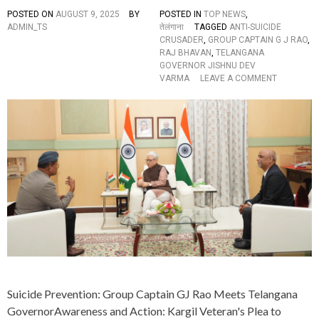
का
POSTED ON
AUGUST 9, 2025
BY
POSTED IN
TOP NEWS
,
भ
ADMIN_TS
तेलंगाना
TAGGED
ANTI-SUICIDE
वि
CRUSADER
,
GROUP CAPTAIN G J RAO
,
ष्य
RAJ BHAVAN
,
TELANGANA
,
GOVERNOR JISHNU DEV
य
O
VARMA
LEAVE A COMMENT
ह
N
है
K
सं
A
वि
R
धा
G
न
I
प्रा
L
व
W
धा
A
न
R
V
E
T
E
R
A
Suicide Prevention: Group Captain GJ Rao Meets Telangana
N
U
GovernorAwareness and Action: Kargil Veteran's Plea to