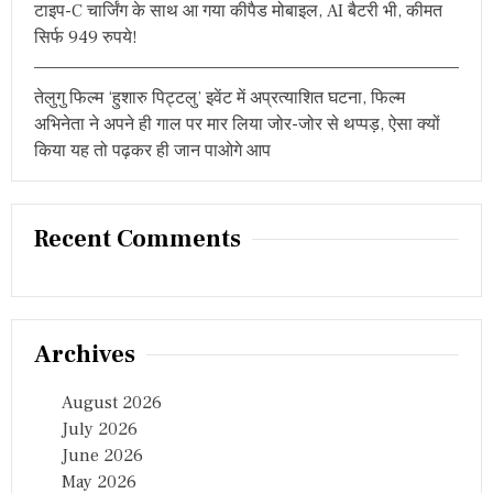
I
टाइप-C चार्जिंग के साथ आ गया कीपैड मोबाइल, AI बैटरी भी, कीमत
D
सिर्फ 949 रुपये!
E
P
R
तेलुगु फिल्म ‘हुशारु पिट्टलु’ इवेंट में अप्रत्याशित घटना, फिल्म
E
अभिनेता ने अपने ही गाल पर मार लिया जोर-जोर से थप्पड़, ऐसा क्यों
V
E
किया यह तो पढ़कर ही जान पाओगे आप
N
T
I
O
Recent Comments
N
E
F
F
O
R
Archives
T
S
August 2026
July 2026
June 2026
May 2026