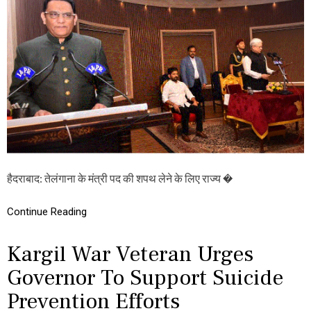
मं
,
त्री
ज
प
ता
द
या
प
य
र
ह
र
वि
हें
श्वा
गे
स
या
…
रा
ज्य
पा
हैदराबाद: तेलंगाना के मंत्री पद की शपथ लेने के लिए राज्य �
ल
के
हा
Continue Reading
थ
में
अ
Kargil War Veteran Urges
ज़
ह
Governor To Support Suicide
रु
द्दी
Prevention Efforts
न