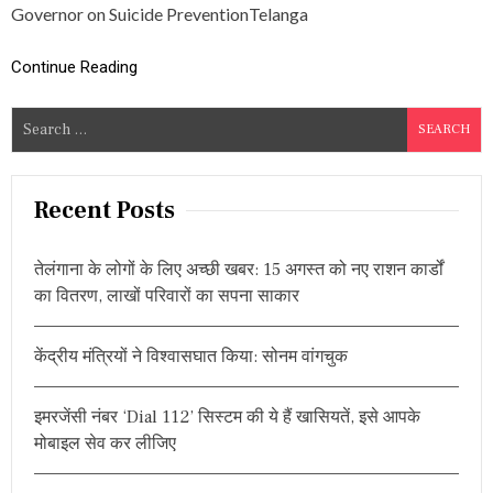
R
Governor on Suicide PreventionTelanga
G
E
S
Continue Reading
G
O
S
V
E
e
R
a
N
r
O
Recent Posts
R
c
T
h
O
तेलंगाना के लोगों के लिए अच्छी खबर: 15 अगस्त को नए राशन कार्डों
f
S
का वितरण, लाखों परिवारों का सपना साकार
U
o
P
r
P
केंद्रीय मंत्रियों ने विश्वासघात किया: सोनम वांगचुक
:
O
R
T
इमरजेंसी नंबर ‘Dial 112’ सिस्टम की ये हैं खासियतें, इसे आपके
S
U
मोबाइल सेव कर लीजिए
I
C