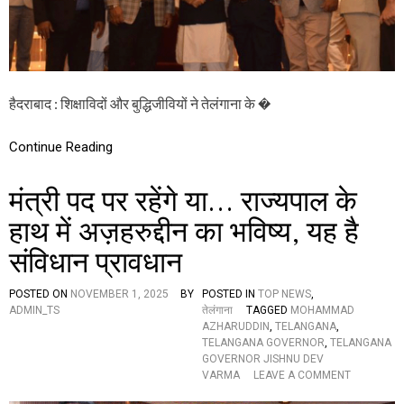
वि
यों
ने
ते
लं
गा
हैदराबाद : शिक्षाविदों और बुद्धिजीवियों ने तेलंगाना के �
ना
के
रा
Continue Reading
ज्य
पा
ल
मंत्री पद पर रहेंगे या… राज्यपाल के
को
दी
हाथ में अज़हरुद्दीन का भविष्य, यह है
न
संविधान प्रावधान
व
व
र्ष
POSTED ON
NOVEMBER 1, 2025
BY
POSTED IN
TOP NEWS
,
की
ADMIN_TS
तेलंगाना
TAGGED
MOHAMMAD
शु
AZHARUDDIN
,
TELANGANA
,
भ
TELANGANA GOVERNOR
,
TELANGANA
का
GOVERNOR JISHNU DEV
म
O
VARMA
LEAVE A COMMENT
ना
N
एं