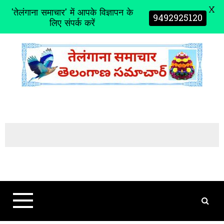
X
'तेलंगाना समाचार' में आपके विज्ञापन के
9492925120
लिए संपर्क करें
S
k
i
p
t
o
c
o
n
t
e
n
t