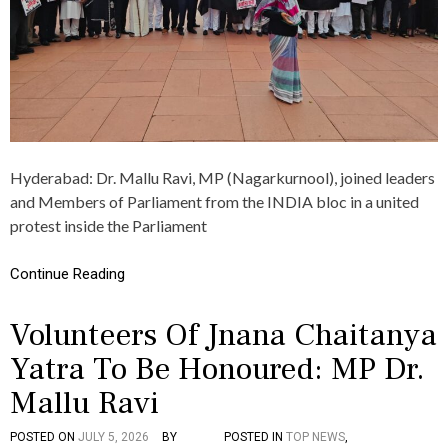
P
S
,
I
N
C
L
U
D
I
Hyderabad: Dr. Mallu Ravi, MP (Nagarkurnool), joined leaders
N
and Members of Parliament from the INDIA bloc in a united
G
protest inside the Parliament
D
R
.
Continue Reading
M
A
L
Volunteers Of Jnana Chaitanya
L
U
Yatra To Be Honoured: MP Dr.
R
A
Mallu Ravi
V
I
POSTED ON
JULY 5, 2026
BY
POSTED IN
TOP NEWS
,
,