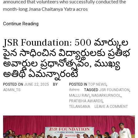
announced that volunteers who successfully conducted the
T
I
month-long Jnana Chaitanya Yatra acros
A
N
N
G
Y
J
Continue Reading
A
U
Y
S
A
T
JSR Foundation: 500 మార్కుల
T
I
R
C
పైన సాధించిన విద్యార్థులకు ప్రతిభ
A
E
T
F
అవార్డుల ప్రధానోత్సవం, ముఖ్య
O
O
B
అతిథి ఏమన్నారంటే
R
E
N
H
E
POSTED ON
JUNE 22, 2025
BY
POSTED IN
TOP NEWS
,
O
E
ADMIN_TS
तेलंगाना
TAGGED
JSR FOUNDATION
,
N
T
MALLU RAVI
,
NAGARKURNOOL
,
O
S
PRATIBHA AWARDS
,
U
T
O
TELANGANA
LEAVE A COMMENT
R
U
N
E
D
J
D
E
S
:
N
R
M
T
F
P
S