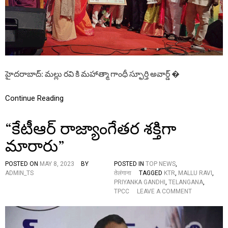
ధీ
స్ఫూ
ర్తి
అ
వా
ర్డ్
ప్ర
ధా
హైదరాబాద్: మల్లు రవి కి మహాత్మా గాంధీ స్ఫూర్తి అవార్డ్ �
నం
,
ము
Continue Reading
ఖ్య
అ
“కేటీఆర్ రాజ్యాంగేతర శక్తిగా
తి
థి
మారారు”
గా
పా
ల్గొ
POSTED ON
MAY 8, 2023
BY
POSTED IN
TOP NEWS
,
న్న
ADMIN_TS
तेलंगाना
TAGGED
KTR
,
MALLU RAVI
,
మం
PRIYANKA GANDHI
,
TELANGANA
,
త్రి
O
TPCC
LEAVE A COMMENT
జూ
N
ప
“
ల్లి
కే
కృ
టీ