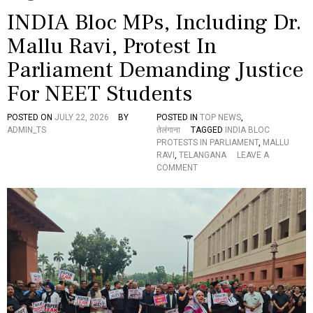
INDIA Bloc MPs, Including Dr.
Mallu Ravi, Protest In
Parliament Demanding Justice
For NEET Students
POSTED ON
JULY 22, 2026
BY
POSTED IN
TOP NEWS
,
ADMIN_TS
तेलंगाना
TAGGED
INDIA BLOC
PROTESTS IN PARLIAMENT
,
MALLU
RAVI
,
TELANGANA
LEAVE A
O
COMMENT
N
I
N
D
I
A
B
L
O
C
M