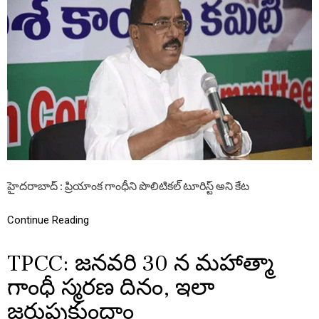
ష్ణా
ఆ
రా
ర్
వు
రా
జ్యాం
గే
త
ర
శ
క్తి
గా
మా
రా
రు
”
హైదరాబాద్ : ప్రియాంక గాంధీని పొలిటికల్ టూరిస్ట్ అని కేట
Continue Reading
TPCC: జనవరి 30 న మహాత్మా
గాంధీ స్మరణ దినం, ఇలా
జరుపుకుందాం