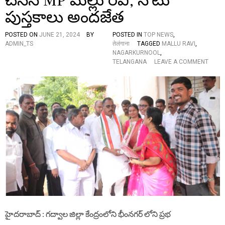
చేసిన MP మల్లు రవి, నోటు
,
పుస్తకాలు అందజేత
భౌ
తి
కం
POSTED ON
JUNE 21, 2024
BY
POSTED IN
TOP NEWS
,
గా
ADMIN_TS
तेलंगाना
TAGGED
MALLU RAVI
,
చం
NAGARKURNOOL
,
ప
O
TELANGANA
LEAVE A COMMENT
డం
N
వ
వి
ల్ల
ద్యా
స
ర్థి
మ
ని
స్య
ల
ప
తో
రి
క
ష్కా
లి
రం
సి
కా
బ్రే
దు
క్
:
ఫా
ఎం
స్ట్
పీ
చే
మ
సి
ల్లు
హైదరాబాద్ : గద్వాల జిల్లా కేంద్రంలోని భీంనగర్ లోని ప్రభ
న
ర
M