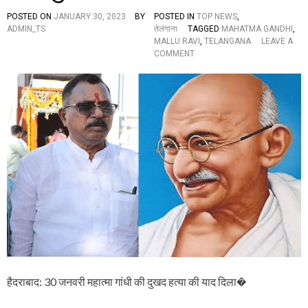
POSTED ON
JANUARY 30, 2023
BY
POSTED IN
TOP NEWS
,
ADMIN_TS
तेलंगाना
TAGGED
MAHATMA GANDHI
,
MALLU RAVI
,
TELANGANA
LEAVE A
O
COMMENT
N
T
P
C
C
:
జ
న
వ
రి
3
0
న
మ
హా
త్మా
గాం
ధీ
हैदराबाद: 30 जनवरी महात्मा गांधी की दुखद हत्या की याद दिला�
స్మ
ర