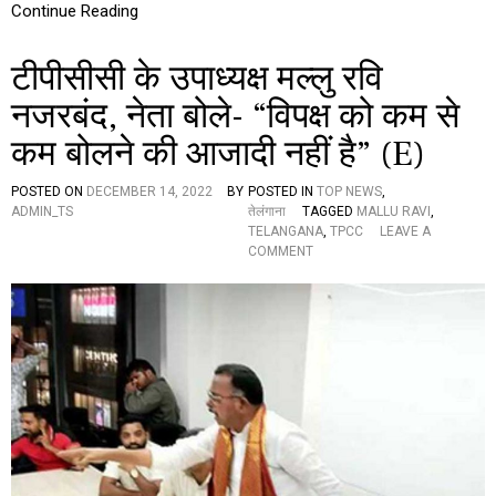
ణ
Continue Reading
ది
నం
टीपीसीसी के उपाध्यक्ष मल्लु रवि
,
ఇ
नजरबंद, नेता बोले- “विपक्ष को कम से
లా
జ
कम बोलने की आजादी नहीं है” (E)
రు
పు
కుం
POSTED ON
DECEMBER 14, 2022
BY
POSTED IN
TOP NEWS
,
దాం
ADMIN_TS
तेलंगाना
TAGGED
MALLU RAVI
,
TELANGANA
,
TPCC
LEAVE A
O
COMMENT
N
टी
पी
सी
सी
के
उ
पा
ध्य
क्ष
म
ल्लु