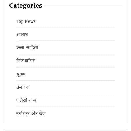
Categories
Top News
अपराध
कला-साहित्य
गेस्ट कॉलम
चुनाव
तेलंगाना
पड़ोसी राज्य
मनोरंजन और खेल