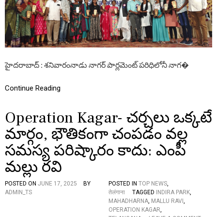
O
D
U
R
N
.
D
M
A
A
T
L
I
L
O
హైదరాబాద్ : శనివారంనాడు నాగర్ పార్లమెంట్ పరిధిలోనీ నాగ�
U
N
R
:
A
Continue Reading
5
V
0
I
0
Operation Kagar- చర్చలు ఒక్కటే
మా
ర్కు
మార్గం, భౌతికంగా చంపడం వల్ల
ల
పై
సమస్య పరిష్కారం కాదు: ఎంపీ
న
సా
మల్లు రవి
ధిం
చి
POSTED ON
JUNE 17, 2025
BY
POSTED IN
TOP NEWS
,
న
ADMIN_TS
तेलंगाना
TAGGED
INDIRA PARK
,
వి
MAHADHARNA
,
MALLU RAVI
,
ద్యా
OPERATION KAGAR
,
ర్థు