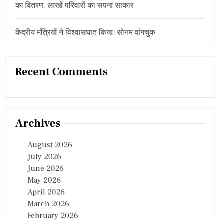
का वितरण, लाखों परिवारों का सपना साकार
,
ब
हु
त
केंद्रीय मंत्रियों ने विश्वासघात किया: सोनम वांगचुक
दे
र
दौ
ड़े
Recent Comments
सु
र
क्षा
क
र्मी
Archives
August 2026
July 2026
June 2026
May 2026
April 2026
March 2026
February 2026