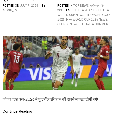
में
POSTED ON
JULY 7, 2026
BY
POSTED IN
TOP NEWS
,
मनोरंजन और
खु
ADMIN_TS
खेल
TAGGED
FIFA WORLD CUP
,
FIFA
शी
WORLD CUP NEWS
,
FIFA WORLD CUP-
की
2026
,
FIFA WORLD CUP-2026 NEWS
,
ल
SPORTS NEWS
LEAVE A COMMENT
ह
O
र
N
,
फी
य
फा
हां
व
प
र्ल्ड
र
क
इ
प
स
से
टी
पु
म
र्त
से
गा
हो
ल
गी
बा
अं
ह
ति
र
फीफा वर्ल्ड कप-2026 में फुटबॉल इतिहास की सबसे मजबूत टीमों म�
म
,
जं
क्वा
ग
Continue Reading
र्ट