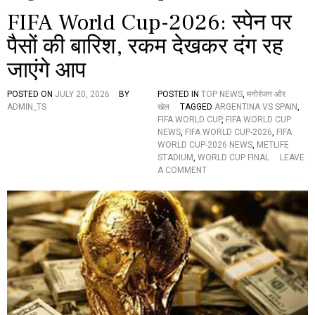
FIFA World Cup-2026: स्पेन पर
पैसों की बारिश, रकम देखकर दंग रह
जाएंगे आप
POSTED ON
JULY 20, 2026
BY
POSTED IN
TOP NEWS
,
मनोरंजन और
ADMIN_TS
खेल
TAGGED
ARGENTINA VS SPAIN
,
FIFA WORLD CUP
,
FIFA WORLD CUP
NEWS
,
FIFA WORLD CUP-2026
,
FIFA
WORLD CUP-2026 NEWS
,
METLIFE
STADIUM
,
WORLD CUP FINAL
LEAVE
O
A COMMENT
N
F
I
F
A
W
O
R
L
D
C