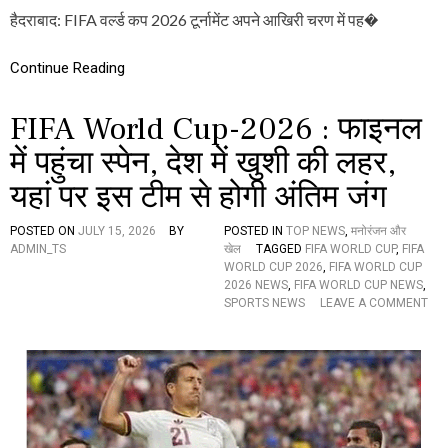
म
6
हैदराबाद: FIFA वर्ल्ड कप 2026 टूर्नामेंट अपने आखिरी चरण में पह�
स्पे
:
न
मे
,
Continue Reading
सी
इ
ने
न
कि
FIFA World Cup-2026 : फाइनल
खि
या
ला
क
में पहुंचा स्पेन, देश में खुशी की लहर,
ड़ि
मा
यों
ल
यहां पर इस टीम से होगी अंतिम जंग
प
,
र
फा
हो
इ
POSTED ON
JULY 15, 2026
BY
POSTED IN
TOP NEWS
,
मनोरंजन और
गी
न
ADMIN_TS
खेल
TAGGED
FIFA WORLD CUP
,
FIFA
स
ल
WORLD CUP 2026
,
FIFA WORLD CUP
ब
में
2026 NEWS
,
FIFA WORLD CUP NEWS
,
की
अ
SPORTS NEWS
LEAVE A COMMENT
न
O
र्जें
ज
N
टी
रें
F
ना
I
,
F
इ
A
स
W
टी
O
म