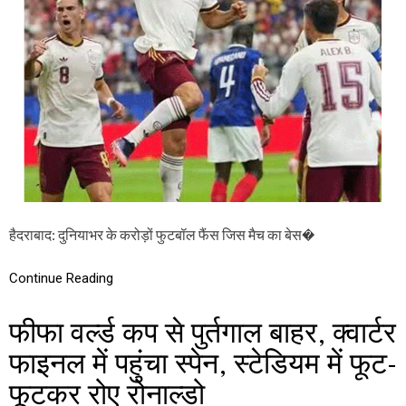
R
के
L
सा
D
थ
C
हो
U
गा
P
खि
-
ता
2
बी
0
मु
2
का
6
ब
:
ला
फा
इ
हैदराबाद: दुनियाभर के करोड़ों फुटबॉल फैंस जिस मैच का बेस�
न
ल
में
Continue Reading
प
हुं
फीफा वर्ल्ड कप से पुर्तगाल बाहर, क्वार्टर
चा
स्पे
फाइनल में पहुंचा स्पेन, स्टेडियम में फूट-
न
,
फूटकर रोए रोनाल्डो
दे
श