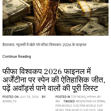
U
P
-
2
0
2
6
:
स्पे
न
हैदराबाद: न्यूजर्सी में खेले गये फीफा विश्वकप-2026 के फाइनल
प
र
पै
Continue Reading
सों
की
फीफा विश्वकप 2026 फाइनल में
बा
रि
अर्जेंटीना पर स्पेन की ऐतिहासिक जीत,
श
,
पढ़ें अवॉर्ड्स पाने वालों की पूरी लिस्ट
र
क
म
POSTED ON
JULY 20, 2026
BY
POSTED IN
TOP NEWS
,
मनोरंजन और
दे
ADMIN_TS
खेल
TAGGED
ARGENTINA VS SPAIN
,
ख
FIFA WORLD CUP
,
FIFA WORLD CUP
क
NEWS
,
FIFA WORLD CUP-2026
,
FIFA