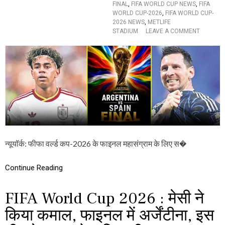
FINAL
,
FIFA WORLD CUP NEWS
,
FIFA
WORLD CUP-2026
,
FIFA WORLD CUP-
2026 NEWS
,
METLIFE
O
STADIUM
LEAVE A COMMENT
N
F
I
F
A
W
O
R
L
D
C
U
न्यूयॉर्क: फीफा वर्ल्ड कप-2026 के फाइनल महासंग्राम के लिए स�
P
-
2
Continue Reading
0
2
FIFA World Cup 2026 : मेसी ने
6
F
किया कमाल, फाइनल में अर्जेंटीना, इस
I
N