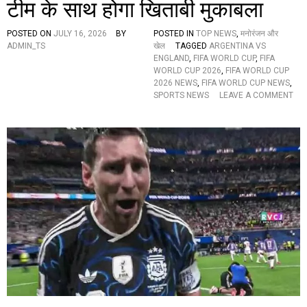
टीम के साथ होगा खिताबी मुकाबला
A
L
:
POSTED ON
JULY 16, 2026
BY
POSTED IN
TOP NEWS
,
मनोरंजन और
म
ADMIN_TS
खेल
TAGGED
ARGENTINA VS
हा
ENGLAND
,
FIFA WORLD CUP
,
FIFA
सं
WORLD CUP 2026
,
FIFA WORLD CUP
ग्रा
2026 NEWS
,
FIFA WORLD CUP NEWS
,
म
SPORTS NEWS
LEAVE A COMMENT
आ
O
ज
N
,
F
फा
I
इ
F
न
A
ल
W
में
O
भि
R
ड़ें
L
गे
D
अ
C
र्जें
U
टी
P
ना
2
ब
0
ना
2