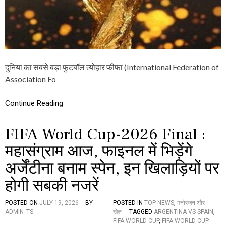
स्ट
2
0
2
6
:
जा
नें
दुनिया का सबसे बड़ा फुटबॉल त्योहार फीफा (International Federation of
ट्रॉ
Association Fo
फी
के
बा
Continue Reading
रे
में
पां
FIFA World Cup-2026 Final :
च
महासंग्राम आज, फाइनल में भिड़ेंगे
दि
ल
अर्जेंटीना बनाम स्पेन, इन खिलाड़ियों पर
च
स्प
होगी सबकी नजरें
बा
तें
POSTED ON
JULY 19, 2026
BY
POSTED IN
TOP NEWS
,
मनोरंजन और
ADMIN_TS
खेल
TAGGED
ARGENTINA VS SPAIN
,
FIFA WORLD CUP
,
FIFA WORLD CUP