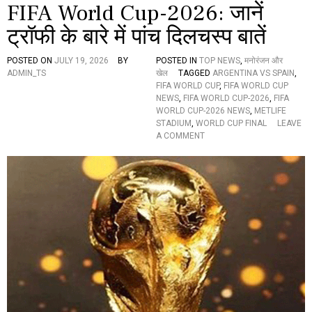
FIFA World Cup-2026: जानें
स्पे
न
ट्रॉफी के बारे में पांच दिलचस्प बातें
की
ऐ
POSTED ON
JULY 19, 2026
BY
POSTED IN
TOP NEWS
,
मनोरंजन और
ति
ADMIN_TS
खेल
TAGGED
ARGENTINA VS SPAIN
,
हा
FIFA WORLD CUP
,
FIFA WORLD CUP
सि
NEWS
,
FIFA WORLD CUP-2026
,
FIFA
क
WORLD CUP-2026 NEWS
,
METLIFE
जी
STADIUM
,
WORLD CUP FINAL
LEAVE
त
O
A COMMENT
,
N
प
F
ढ़ें
I
अ
F
वॉ
A
र्ड्स
W
पा
O
ने
R
वा
L
लों
D
की
C
पू
U
री
P
लि
-