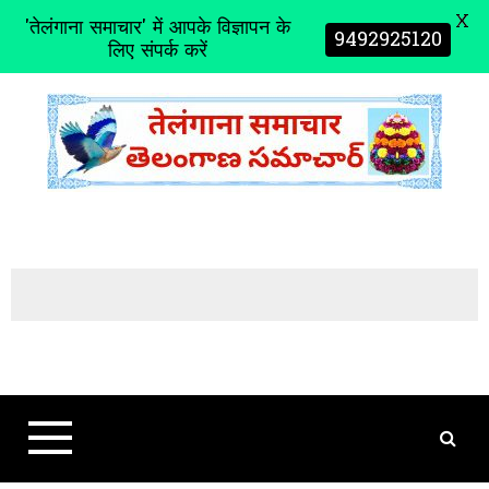
X
'तेलंगाना समाचार' में आपके विज्ञापन के
9492925120
लिए संपर्क करें
S
k
i
p
t
o
c
o
n
t
e
n
t