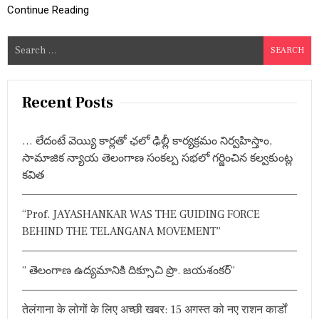
P
ए
Continue Reading
2
रो
0
ना
S
2
ल्डो
6
e
:
a
सु
r
र
Recent Posts
क्षा
c
ना
h
का
… లేదంటే వెయ్యి కార్లతో ఛలో ఢిల్లీ కార్యక్రమం నిర్వహిస్తాం,
f
म
సామాజిక న్యాయ తెలంగాణ సంకల్ప సభలో గర్జించిన కల్వకుంట్ల
,
o
मै
కవిత
r
दा
:
न
में
“Prof. JAYASHANKAR WAS THE GUIDING FORCE
घु
BEHIND THE TELANGANA MOVEMENT”
स
आ
ये
” తెలంగాణ ఉద్యమానికి దిక్సూచి ప్రొ. జయశంకర్”
प्र
शं
स
तेलंगाना के लोगों के लिए अच्छी खबर: 15 अगस्त को नए राशन कार्डों
क