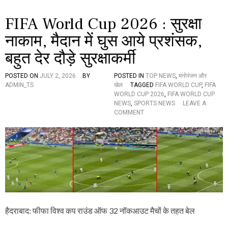
र
फा
FIFA World Cup 2026 : सुरक्षा
इ
न
नाकाम, मैदान में घुस आये प्रशंसक,
ल
में
बहुत देर दौड़े सुरक्षाकर्मी
प
हुं
चा
POSTED ON
JULY 2, 2026
BY
POSTED IN
TOP NEWS
,
मनोरंजन और
स्पे
ADMIN_TS
खेल
TAGGED
FIFA WORLD CUP
,
FIFA
न
WORLD CUP 2026
,
FIFA WORLD CUP
,
NEWS
,
SPORTS NEWS
LEAVE A
O
स्टे
COMMENT
N
डि
F
य
I
म
F
में
A
फू
W
ट
O
-
R
फू
L
ट
D
क
हैदराबाद: फीफा विश्व कप राउंड ऑफ 32 नॉकआउट मैचों के तहत बेल
C
र
U
रो