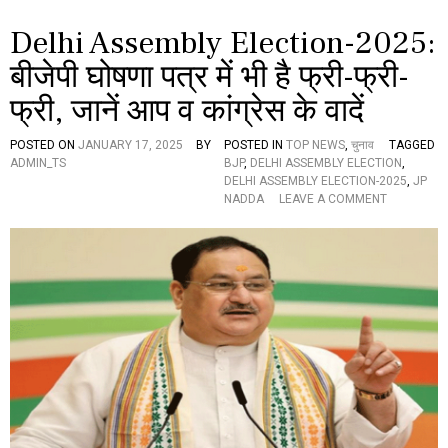
ज
:
Delhi Assembly Election-2025:
आ
म
बीजेपी घोषणा पत्र में भी है फ्री-फ्री-
आ
द
फ्री, जानें आप व कांग्रेस के वादें
मी
पा
र्टी
POSTED ON
JANUARY 17, 2025
BY
POSTED IN
TOP NEWS
,
चुनाव
TAGGED
,
ADMIN_TS
BJP
,
DELHI ASSEMBLY ELECTION
,
बी
DELHI ASSEMBLY ELECTION-2025
,
JP
जे
O
NADDA
LEAVE A COMMENT
पी
N
औ
D
र
E
कां
L
ग्रे
H
स
I
पा
A
र्टी
S
के
S
ब
E
ड़े
M
-
B
ब
L
ड़े