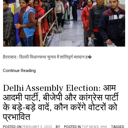
चु
ना
व
के
ए
ग्जि
ट
पो
ल
न
हैदराबाद : दिल्ली विधानसभा चुनाव में शांतिपूर्ण मतदान ह�
ती
जे
,
Continue Reading
रा
ज
धा
Delhi Assembly Election: आम
नी
में
आदमी पार्टी, बीजेपी और कांग्रेस पार्टी
खि
ल
के बड़े-बड़े वादें, कौन करेंगे वोटरों को
स
क
प्रभावित
ता
है
POSTED ON
FEBRUARY 5, 2025
BY
POSTED IN
TOP NEWS
,
चुनाव
TAGGED