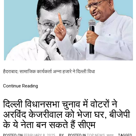
ह
की
जा
च
रे
र्चा
की
,
स
गु
न
रु
स
वा
नी
र
खे
को
ज
श
टि
प
प्प
थ
णी
ग्र
हैदराबाद: सामाजिक कार्यकर्ता अन्ना हजारे ने दिल्ली विधा
,
ह
बो
ण
ले
स
Continue Reading
-
मा
“
रो
…
दिल्ली विधानसभा चुनाव में वोटरों ने
ह
इ
सी
अरविंद केजरीवाल को भेजा घर, बीजेपी
लि
ए
के ये नेता बन सकते हैं सीएम
वो
ट
POSTED ON
FEBRUARY 8, 2025
BY
POSTED IN
TOP NEWS
,
चुनाव
TAGGED