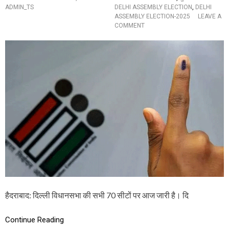
क
ADMIN_TS
DELHI ASSEMBLY ELECTION
,
DELHI
म
ASSEMBLY ELECTION-2025
LEAVE A
ल
O
COMMENT
,
N
इ
D
न
E
को
L
है
H
आ
I
प
A
प
S
र
S
भ
E
रो
M
सा
B
,
L
जा
Y
नें
E
वो
L
टिं
E
ग
C
प
हैदराबाद: दिल्ली विधानसभा की सभी 70 सीटों पर आज जारी है। दि
T
र
I
सें
O
Continue Reading
टे
N