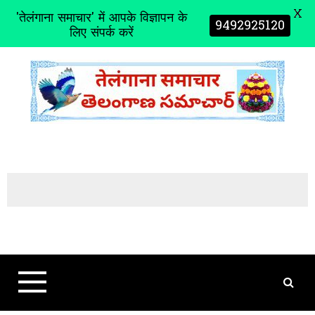
X
'तेलंगाना समाचार' में आपके विज्ञापन के
9492925120
लिए संपर्क करें
S
k
i
p
t
o
c
o
n
t
e
n
t