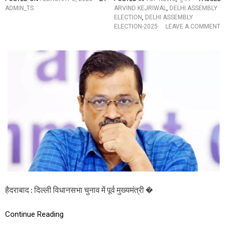
रों
ADMIN_TS
ARVIND KEJRIWAL
,
DELHI ASSEMBLY
ने
ELECTION
,
DELHI ASSEMBLY
अ
ELECTION-2025
LEAVE A COMMENT
र
O
विं
N
द
दि
के
ल्ली
ज
वि
री
धा
वा
न
ल
स
को
भा
घ
चु
र
ना
भे
व
जा
में
”
वो
ट
रों
ने
हैदराबाद : दिल्ली विधानसभा चुनाव में पूर्व मुख्यमंत्री �
अ
र
विं
Continue Reading
द
के