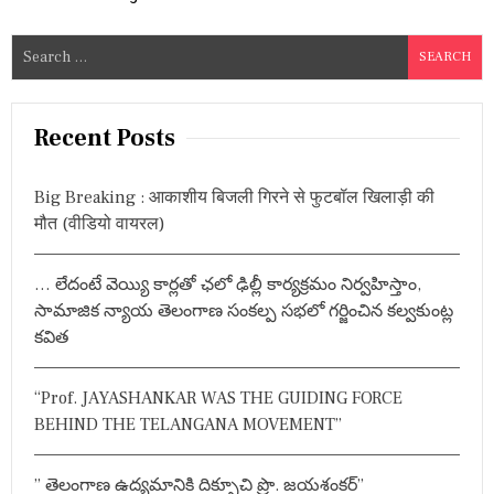
न
ज
र
S
,
e
ओ
a
वै
सी
r
Recent Posts
क
c
र
h
र
Big Breaking : आकाशीय बिजली गिरने से फुटबॉल खिलाड़ी की
हे
f
मौत (वीडियो वायरल)
हैं
o
किं
r
ग
… లేదంటే వెయ్యి కార్లతో ఛలో ఢిల్లీ కార్యక్రమం నిర్వహిస్తాం,
मे
:
क
సామాజిక న్యాయ తెలంగాణ సంకల్ప సభలో గర్జించిన కల్వకుంట్ల
र
కవిత
ब
न
ने
“Prof. JAYASHANKAR WAS THE GUIDING FORCE
का
ज
BEHIND THE TELANGANA MOVEMENT”
ब
द
स्त
” తెలంగాణ ఉద్యమానికి దిక్సూచి ప్రొ. జయశంకర్”