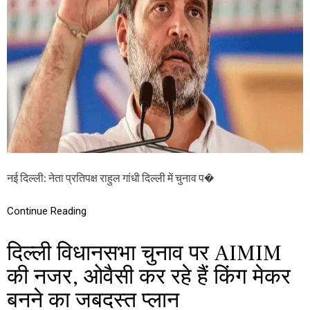
है
चा
फ्री
र
-
में
फ्री
द
-
हा
फ्री
ड़ें
,
गे
जा
रा
नें
हु
आ
ल
प
गां
व
धी
कां
,
ग्रे
इ
नई दिल्ली: नेता प्रतिपक्ष राहुल गांधी दिल्ली में चुनाव प�
स
स
के
वि
वा
धा
Continue Reading
दें
न
स
दिल्ली विधानसभा चुनाव पर AIMIM
भा
में
की नजर, ओवैसी कर रहे हैं किंग मेकर
क
र
बनने का जबदस्त प्लान
स
क