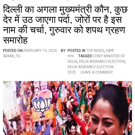
दिल्ली का अगला मुख्यमंत्री कौन, कुछ
देर में उठ जाएगा पर्दा, जोरों पर है इस
नाम की चर्चा, गुरुवार को शपथ ग्रहण
समारोह
POSTED ON
FEBRUARY 19, 2025
BY
POSTED IN
TOP NEWS
,
पड़ोसी
ADMIN_TS
राज्य
TAGGED
CHIEF MINISTER OF
DELHI
,
DELHI ASSEMBLY ELECTION
,
DELHI ASSEMBLY ELECTION-
O
2025
LEAVE A COMMENT
N
दि
ल्ली
का
अ
ग
ला
मु
ख्य
मं
त्री