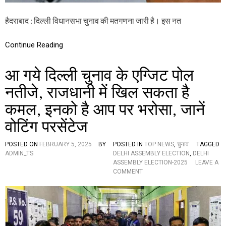
ए
ना
म
जा
हैदराबाद : दिल्ली विधानसभा चुनाव की मतगणना जारी है। इस नत
री
,
न
Continue Reading
ती
जे
आ गये दिल्ली चुनाव के एग्जिट पोल
प
र
नतीजे, राजधानी में खिल सकता है
पू
रे
कमल, इनको है आप पर भरोसा, जानें
दे
श
वोटिंग परसेंटेज
की
न
ज
POSTED ON
FEBRUARY 5, 2025
BY
POSTED IN
TOP NEWS
,
चुनाव
TAGGED
र
ADMIN_TS
DELHI ASSEMBLY ELECTION
,
DELHI
ASSEMBLY ELECTION-2025
LEAVE A
O
COMMENT
N
आ
ग
ये
दि
ल्ली