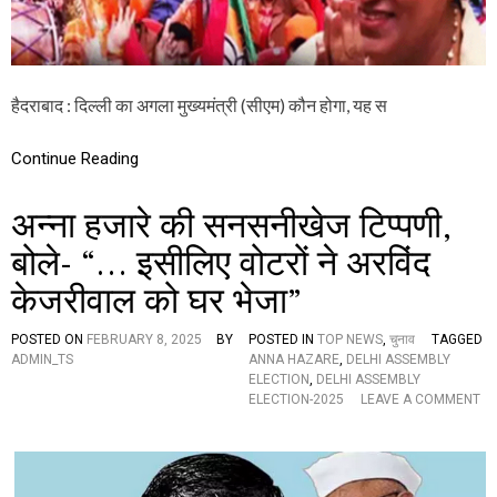
कौ
न
,
कु
छ
हैदराबाद : दिल्ली का अगला मुख्यमंत्री (सीएम) कौन होगा, यह स
दे
र
में
Continue Reading
उ
ठ
जा
अन्ना हजारे की सनसनीखेज टिप्पणी,
ए
गा
बोले- “… इसीलिए वोटरों ने अरविंद
प
केजरीवाल को घर भेजा”
र्दा
,
जो
POSTED ON
FEBRUARY 8, 2025
BY
POSTED IN
TOP NEWS
,
चुनाव
TAGGED
रों
ADMIN_TS
ANNA HAZARE
,
DELHI ASSEMBLY
प
ELECTION
,
DELHI ASSEMBLY
र
ELECTION-2025
LEAVE A COMMENT
है
O
इ
N
स
अ
ना
न्ना
म