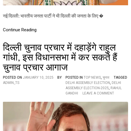
Y
वा
E
दें
L
नई दिल्ली: भारतीय जनता पार्टी ने भी दिल्ली की जनता के लिए �
,
E
कौ
C
न
T
Continue Reading
क
I
रें
O
गे
N
दिल्ली चुनाव प्रचार में दहाड़ेंगे राहुल
वो
-
ट
2
गांधी, इस विधानसभा में कर सकते हैं
रों
0
को
चुनाव प्रचार आगाज
2
प्र
5
भा
:
POSTED ON
JANUARY 10, 2025
BY
POSTED IN
TOP NEWS
,
चुनाव
TAGGED
वि
बी
ADMIN_TS
DELHI ASSEMBLY ELECTION
,
DELHI
त
जे
ASSEMBLY ELECTION-2025
,
RAHUL
पी
O
GANDHI
LEAVE A COMMENT
घो
N
ष
दि
णा
ल्ली
प
चु
त्र
ना
में
व
भी
प्र