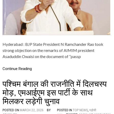
S
I
D
E
N
T
A
S
A
D
Hyderabad : BJP State President N Ramchander Rao took
U
strong objection on the remarks of AIMIM president
D
Asaduddin Owaisi on the document of “passp
D
I
N
Continue Reading
O
W
A
पश्चिम बंगाल की राजनीति में दिलचस्प
I
S
मोड़, एमआईएम इस पार्टी के साथ
I
मिलकर लड़ेगी चुनाव
S
H
O
POSTED ON
MARCH 22, 2026
BY
POSTED IN
TOP NEWS
,
पड़ोसी
U