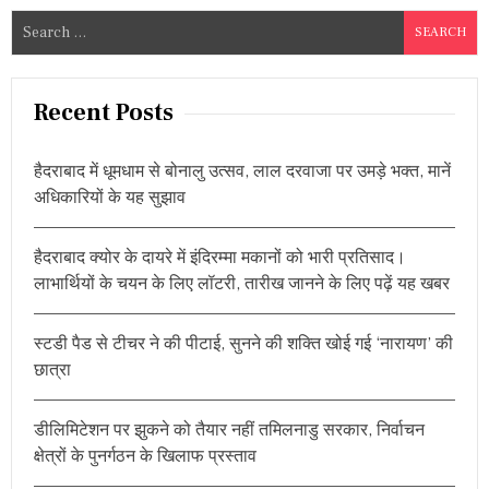
o
क
S
रो
s
e
,
म
a
t
ग
r
Recent Posts
र
s
c
वै
सा
h
n
हैदराबाद में धूमधाम से बोनालु उत्सव, लाल दरवाजा पर उमड़े भक्त, मानें
म
f
त
अधिकारियों के यह सुझाव
a
o
क
रो
r
v
:
हैदराबाद क्योर के दायरे में इंदिरम्मा मकानों को भारी प्रतिसाद।
:
अ
i
लाभार्थियों के चयन के लिए लॉटरी, तारीख जानने के लिए पढ़ें यह खबर
क
ब
g
रु
स्टडी पैड से टीचर ने की पीटाई, सुनने की शक्ति खोई गई ‘नारायण’ की
द्दी
a
न
छात्रा
ओ
t
वै
सी
डीलिमिटेशन पर झुकने को तैयार नहीं तमिलनाडु सरकार, निर्वाचन
i
की
क्षेत्रों के पुनर्गठन के खिलाफ प्रस्ताव
स
o
न