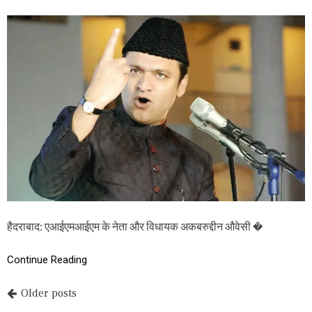
N
मु
झ
प
र
फि
र
से
गो
लि
याँ
ब
र
सा
ओ
औ
र
त
हैदराबाद: एआईएमआईएम के नेता और विधायक अकबरुद्दीन औवेसी �
ल
वा
रों
Continue Reading
से
ह
P
Older posts
म
ला