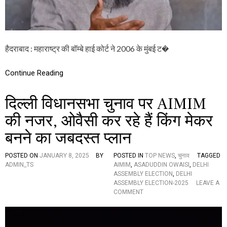
स
ले
प
र
भ
हैदराबाद : महाराष्ट्र की बॉम्बे हाई कोर्ट ने 2006 के मुंबई ट�
ड़
के
ओ
Continue Reading
वै
सी
,
दिल्ली विधानसभा चुनाव पर AIMIM
बो
ले
की नजर, ओवैसी कर रहे हैं किंग मेकर
-
बनने का जबदस्त प्लान
“
…
उ
POSTED ON
JANUARY 8, 2025
BY
POSTED IN
TOP NEWS
,
चुनाव
TAGGED
न
ADMIN_TS
AIMIM
,
ASADUDDIN OWAISI
,
DELHI
का
ASSEMBLY ELECTION
,
DELHI
सु
ASSEMBLY ELECTION-2025
LEAVE A
न
O
COMMENT
ह
N
रा
दि
जी
ल्ली
व