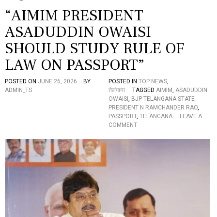
“AIMIM PRESIDENT
ASADUDDIN OWAISI
SHOULD STUDY RULE OF
LAW ON PASSPORT”
POSTED ON
JUNE 26, 2026
BY
POSTED IN
TOP NEWS
,
ADMIN_TS
तेलंगाना
TAGGED
AIMIM
,
ASADUDDIN
OWAISI
,
BJP TELANGANA STATE
PRESIDENT N RAMCHANDER RAO
,
PASSPORT
,
TELANGANA
LEAVE A
O
COMMENT
N
“
A
I
M
I
M
P
R
E