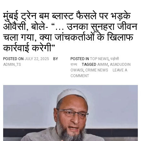
क
र
मुंबई ट्रेन बम ब्लास्ट फैसले पर भड़के
ए
न
ओवैसी, बोले- “… उनका सुनहरा जीवन
डी
ए
चला गया, क्या जांचकर्ताओं के खिलाफ
को
फा
कार्रवाई करेगी”
य
दा
प
POSTED ON
JULY 22, 2025
BY
POSTED IN
TOP NEWS
,
पड़ोसी
हुं
ADMIN_TS
राज्य
TAGGED
AIMIM
,
ASADUDDIN
चा
OWAISI
,
CRIME NEWS
LEAVE A
या
O
COMMENT
!
N
!
मुं
ब
ई
ट्रे
न
ब
म
ब्ला
स्ट
फै