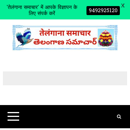
X
'तेलंगाना समाचार' में आपके विज्ञापन के
9492925120
लिए संपर्क करें
S
k
i
p
t
o
c
o
n
t
e
n
t