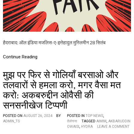
है
द
रा
बा
द
में
मे
गा
हैदराबाद: ऑल इंडिया मजलिस-ए-इत्तेहादुल मुस्लिमीन 28 सितंब
जॉ
ब
फे
Continue Reading
य
र
मुझ पर फिर से गोलियाँ बरसाओ और
,
ज
तलवारों से हमला करो, मगर वैसा मत
ल्द
जा
करो: अकबरुद्दीन ओवैसी की
इ
ए
सनसनीखेज टिप्पणी
POSTED ON
AUGUST 26, 2024
BY
POSTED IN
TOP NEWS
,
ADMIN_TS
तेलंगाना
TAGGED
AIMIM
,
AKBARUDDIN
OWAISI
,
HYDRA
LEAVE A COMMENT
O