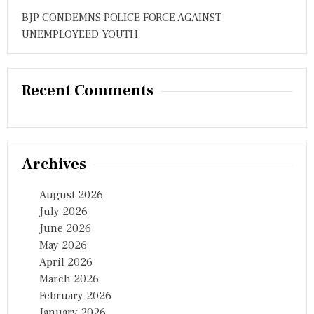
स
BJP CONDEMNS POLICE FORCE AGAINST
n
नी
UNEMPLOYEED YOUTH
खे
ज
टि
प्प
णी
Recent Comments
Archives
August 2026
July 2026
June 2026
May 2026
April 2026
March 2026
February 2026
January 2026