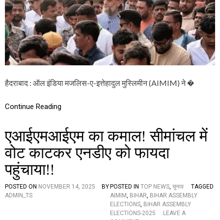
ना
वा
व
ला
प्र
कौ
चा
न
र
हो
अ
ता
भि
है
या
…
न
?
हैदराबाद : ऑल इंडिया मजलिस-ए-इत्तेहादुल मुस्लिमीन (AIMIM) ने �
में
”
ऑ
ल
Continue Reading
इं
डि
या
एआईएमआईएम का कमाल! सीमांचल में
म
ज
वोट काटकर एनडीए को फायदा
लि
पहुंचाया!!
स
-
ए
POSTED ON
NOVEMBER 14, 2025
BY
POSTED IN
TOP NEWS
,
चुनाव
TAGGED
-
ADMIN_TS
AIMIM
,
BIHAR
,
BIHAR ASSEMBLY
इ
ELECTIONS
,
BIHAR ASSEMBLY
त्ते
ELECTIONS-2025
LEAVE A
हा