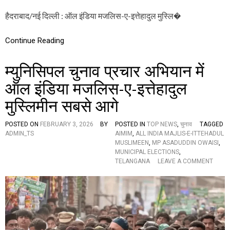
प
हैदराबाद/नई दिल्ली : ऑल इंडिया मजलिस-ए-इत्तेहादुल मुस्लि�
र
सं
स
Continue Reading
द
में
द
म्युनिसिपल चुनाव प्रचार अभियान में
हा
ड़े
ऑल इंडिया मजलिस-ए-इत्तेहादुल
ओ
मुस्लिमीन सबसे आगे
वै
सी
,
POSTED ON
FEBRUARY 3, 2026
BY
POSTED IN
TOP NEWS
,
चुनाव
TAGGED
बो
ADMIN_TS
AIMIM
,
ALL INDIA MAJLIS-E-ITTEHADUL
ले
MUSLIMEEN
,
MP ASADUDDIN OWAISI
,
-
MUNICIPAL ELECTIONS
,
O
TELANGANA
LEAVE A COMMENT
“
N
य
म्यु
ह
नि
गो
सि
री
प
च
ल
म
चु
ड़ी