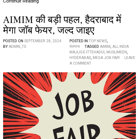
Continue Reading
AIMIM की बड़ी पहल, हैदराबाद में
मेगा जॉब फेयर, जल्द जाइए
POSTED ON
SEPTEMBER 28, 2024
POSTED IN
TOP NEWS
,
BY
ADMIN_TS
तेलंगाना
TAGGED
AIMIM
,
ALL INDIA
MAJLIS-E-ITTEHADUL MUSLIMEEN
,
HYDERABAD
,
MEGA JOB FAIR
LEAVE
O
A COMMENT
N
A
I
M
I
M
की
ब
ड़ी
प
ह
ल
,