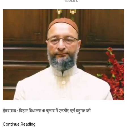
O
COMMENT
दु
N
ल
ए
मु
आ
स्लि
ई
मी
ए
न
म
स
आ
ब
ई
से
ए
आ
म
गे
का
क
मा
ल
!
सी
मां
च
ल
में
वो
हैदराबाद : बिहार विधानसभा चुनाव में एनडीए पूर्ण बहुमत की
ट
का
ट
Continue Reading