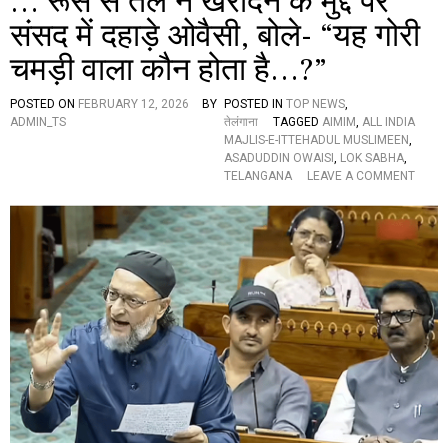
… रूस से तेल न खरीदने के मुद्दे पर
आ
T
ई
संसद में दहाड़े ओवैसी, बोले- “यह गोरी
”
ए
चमड़ी वाला कौन होता है…?”
म
इ
स
POSTED ON
FEBRUARY 12, 2026
BY
POSTED IN
TOP NEWS
,
पा
ADMIN_TS
तेलंगाना
TAGGED
AIMIM
,
ALL INDIA
र्टी
MAJLIS-E-ITTEHADUL MUSLIMEEN
,
के
ASADUDDIN OWAISI
,
LOK SABHA
,
सा
O
TELANGANA
LEAVE A COMMENT
थ
N
मि
…
ल
रू
क
स
र
से
ल
ते
ड़े
ल
गी
न
चु
ख
ना
री
व
द
ने
के
मु
द्दे