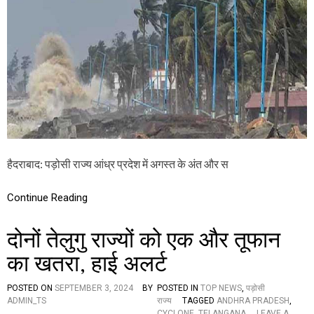
क्र
,
वा
प
त
ढ़ें
का
मौ
ख
स
त
म
रा
वि
,
भा
फि
ग
र
की
बा
य
रि
ह
श
चे
हैदराबाद: पड़ोसी राज्य आंध्र प्रदेश में अगस्त के अंत और स
,
ता
जा
व
नें
नी
Continue Reading
पू
री
दोनों तेलुगु राज्यों को एक और तूफान
जा
न
का खतरा, हाई अलर्ट
का
री
POSTED ON
SEPTEMBER 3, 2024
BY
POSTED IN
TOP NEWS
,
पड़ोसी
ADMIN_TS
राज्य
TAGGED
ANDHRA PRADESH
,
CYCLONE
,
TELANGANA
LEAVE A