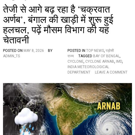
तेजी से आगे बढ़ रहा है ‘चक्रवात
अर्णब’, बंगाल की खाड़ी में शुरू हुई
हलचल, पढ़ें मौसम विभाग की यह
चेतावनी
POSTED ON
MAY 8, 2026
BY
POSTED IN
TOP NEWS
,
पड़ोसी
ADMIN_TS
राज्य
TAGGED
BAY OF BENGAL
,
CYCLONE
,
CYCLONE ARNAB
,
IMD
,
INDIA METEOROLOGICAL
O
DEPARTMENT
LEAVE A COMMENT
N
ते
जी
से
आ
गे
ब
ढ़
र
हा
है