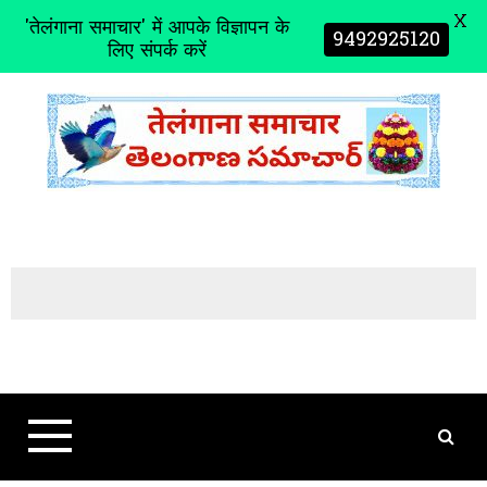
X
'तेलंगाना समाचार' में आपके विज्ञापन के
9492925120
लिए संपर्क करें
S
k
i
p
t
o
c
o
n
t
e
n
t