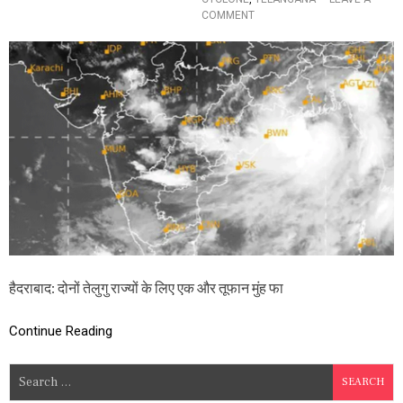
O
COMMENT
N
दो
नों
ते
लु
गु
रा
ज्यों
को
ए
क
औ
र
तू
फा
न
हैदराबाद: दोनों तेलुगु राज्यों के लिए एक और तूफान मुंह फा
का
ख
त
Continue Reading
रा
,
हा
S
ई
e