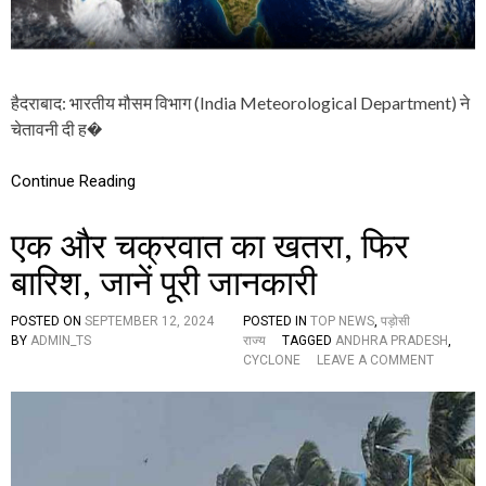
‘
च
क्र
वा
त
हैदराबाद: भारतीय मौसम विभाग (India Meteorological Department) ने
अ
र्ण
चेतावनी दी ह�
ब
’
Continue Reading
,
बं
गा
एक और चक्रवात का खतरा, फिर
ल
की
बारिश, जानें पूरी जानकारी
खा
ड़ी
में
POSTED ON
SEPTEMBER 12, 2024
POSTED IN
TOP NEWS
,
पड़ोसी
शु
BY
ADMIN_TS
राज्य
TAGGED
ANDHRA PRADESH
,
O
रू
CYCLONE
LEAVE A COMMENT
N
हु
ए
ई
क
ह
औ
ल
र
च
च
ल