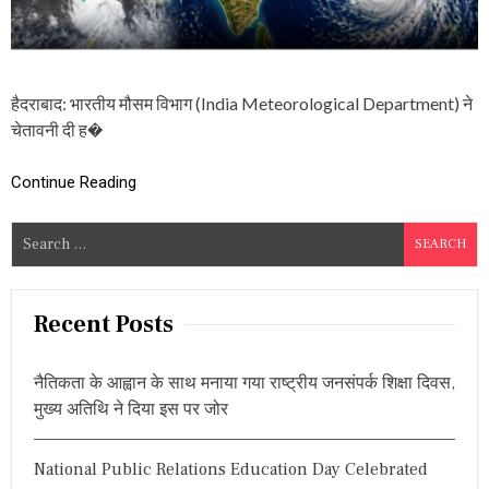
‘
च
क्र
वा
त
हैदराबाद: भारतीय मौसम विभाग (India Meteorological Department) ने
अ
र्ण
चेतावनी दी ह�
ब
’
Continue Reading
,
बं
गा
S
ल
e
की
खा
a
ड़ी
r
Recent Posts
में
c
शु
रू
h
नैतिकता के आह्वान के साथ मनाया गया राष्ट्रीय जनसंपर्क शिक्षा दिवस,
हु
f
ई
मुख्य अतिथि ने दिया इस पर जोर
o
ह
ल
r
च
National Public Relations Education Day Celebrated
:
ल