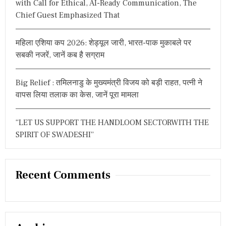
with Call for Ethical, AI-Ready Communication, The
,
Chief Guest Emphasized That
प
ढ़ें
मौ
स
महिला एशिया कप 2026: शेड्यूल जारी, भारत-पाक मुकाबले पर
म
सबकी नजरें, जानें कब है सग्राम
वि
भा
ग
Big Relief : तमिलनाडु के मुख्यमंत्री विजय को बड़ी राहत, पत्नी ने
की
वापस लिया तलाक का केस, जानें पूरा मामला
य
ह
चे
“LET US SUPPORT THE HANDLOOM SECTORWITH THE
ता
व
SPIRIT OF SWADESHI”
नी
Recent Comments