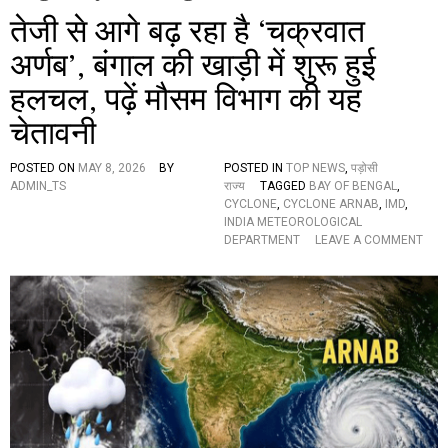
तेजी से आगे बढ़ रहा है ‘चक्रवात
अर्णब’, बंगाल की खाड़ी में शुरू हुई
हलचल, पढ़ें मौसम विभाग की यह
चेतावनी
POSTED ON
MAY 8, 2026
BY
POSTED IN
TOP NEWS
,
पड़ोसी
ADMIN_TS
राज्य
TAGGED
BAY OF BENGAL
,
CYCLONE
,
CYCLONE ARNAB
,
IMD
,
INDIA METEOROLOGICAL
O
DEPARTMENT
LEAVE A COMMENT
N
ते
जी
से
आ
गे
ब
ढ़
र
हा
है