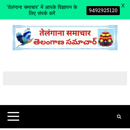
X
'तेलंगाना समाचार' में आपके विज्ञापन के
9492925120
लिए संपर्क करें
S
k
i
p
t
o
c
o
n
t
e
n
t