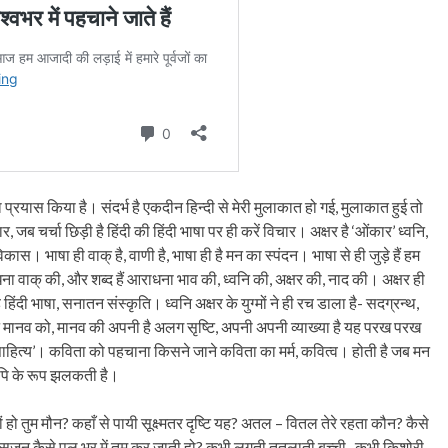
 प्रयास किया है। संदर्भ है एकदीन हिन्दी से मेरी मुलाकात हो गई, मुलाकात हुई तो
 जब चर्चा छिड़ी है हिंदी की हिंदी भाषा पर ही करें विचार। अक्षर है ‘ओंकार’ ध्वनि,
स। भाषा ही वाक् है, वाणी है, भाषा ही है मन का स्पंदन। भाषा से ही जुड़े हैं हम
 वाक् की, और शब्द हैं आराधना भाव की, ध्वनि की, अक्षर की, नाद की। अक्षर ही
ै हिंदी भाषा, सनातन संस्कृति। ध्वनि अक्षर के युग्मों ने ही रच डाला है- सदग्रन्थ,
टि ने मानव को, मानव की अपनी है अलग सृष्टि, अपनी अपनी व्याख्या है यह परख परख
‘साहित्य’। कविता को पहचाना किसने जाने कविता का मर्म, कवित्व। होती है जब मन
लिपि के रूप झलकती है।
्यों हो तुम मौन? कहाँ से पायी सूक्ष्मतर दृष्टि यह? अतल – वितल तेरे रहता कौन? कैसे
का सृजन कैसे पल भर में तुम कर जाती हो? कभी लगती तुतलाती बच्ची , कभी किशोरी