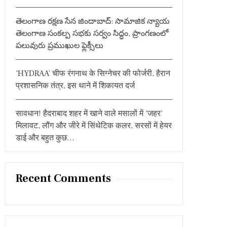
తెలంగాణ రక్షణ సేన జిందాబాద్: సామాజిక న్యాయ
తెలంగాణ సంకల్ప సభకు సర్వం సిద్ధం, ప్రాంగణంలో
పలువురు ప్రముఖుల ఫ్లెక్సీలు
‘HYDRAA’ चीफ रंगनाथ के सिग्नेचर की फोर्जरी, हैरान
प्रशासनिक तंत्र, इस थाने में शिकायत दर्ज
सावधान! हैदराबाद शहर में खाने वाले मसालों में ‘जहर’
मिलावट, लौंग और जीरे में सिंथेटिक कलर, सरसों में हेयर
डाई और बहुत कुछ…
Recent Comments