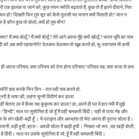
ेरी एक झलक पा जाने को, कुछ नयन ज्योति बढ़वाते हैं, कुछ तो हैं इतने दीवाने, नित
्म रूप हो? दिखती फिर तुम सूर को कैसे तुलसी घर चन्दन क्यों घिसती हो? जान न
गुरु है कौन कुछ तो बोलो, क्यों हो तुम मौन?
ं क्या बोलूँ ? मैं क्यों बोलूँ ? तेरे आगे अपना मुँह क्यों खोलूँ ? भारत भूमि का नाम
िन्दी को अब क्यों पहचानोगे? वेलकम-वेलकम तो खूब करते हो, सु-स्वागतम भी कभी
 में ही अपना परिचय, क्या परिचय को देना होगा परिचय? परिचय यह, क्या सजा से कम
– सॉरी कह करके फिर दिन – रात वही सब करते हो.
 ही चुनरी है भाषा की, लहंगा चुन्नी विदीर्ण कर डाला
हीं चेतना उर में कैसा यह कुकृत्य कर डाला? हा, अपने ही घर में हार गयी मैं मुझे
है -“हिन्दी”, भाल पर सुशोभित है जो हूँ मैं वही चमकती बिंदी। यहीं से पाया नेह और
ालि के संग खेली-बढ़ी हूँ । ये प्राकृत और अपभ्रंश तो मेरा अपना ही पुराना चोला है।
यानी, बड़ी हुयी, ब्रज – अवधी चोला में खड़ी हुयी। निखरा जो रूप , वह खड़ी बोली,
ेरा है हिंदी। भाल पर उसके सुशोभित है जो, हूँ मैं वही चमकती बिंदी।