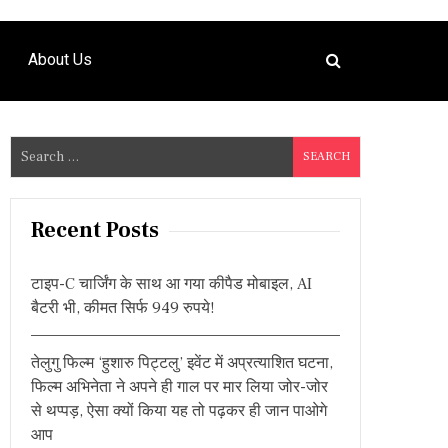
About Us
S
e
a
r
Recent Posts
c
h
टाइप-C चार्जिंग के साथ आ गया कीपैड मोबाइल, AI
f
बैटरी भी, कीमत सिर्फ 949 रुपये!
o
r
तेलुगु फिल्म ‘हुशारु पिट्टलु’ इवेंट में अप्रत्याशित घटना,
:
फिल्म अभिनेता ने अपने ही गाल पर मार लिया जोर-जोर
से थप्पड़, ऐसा क्यों किया यह तो पढ़कर ही जान पाओगे
आप