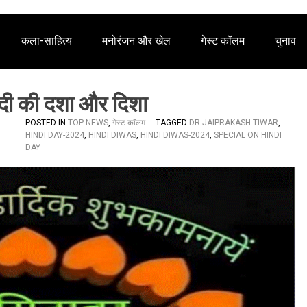
कला-साहित्य
मनोरंजन और खेल
गेस्ट कॉलम
चुनाव
दी की दशा और दिशा
POSTED IN
TOP NEWS
,
गेस्ट कॉलम
TAGGED
DR JAIPRAKASH TIWAR
,
HINDI DAY-2024
,
HINDI DIWAS
,
HINDI DIWAS-2024
,
SPECIAL ON HINDI
DAY