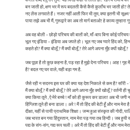
बन जाती हो, क्षण भर में रूप बदलती कैसे कैसे कुलाँच भर जाती हो? त
नए लेंस लगवाते हैं। नजर नहीं आती फिर भी तुम, क्या इतनी भी सूक्ष
पाया तझे अब भी मैं, गुरूद्वारे का अब तो मार्ग बताओ! हे काव्य तुम्हारा 
अब वह बोली – छोड़ो परिचय की बातों को, माँ-बाप बिना कोई परिचय क्या? मै
भूल गए इंडिया – इंडिया अब जपते हो। भूल गए जब प्यारे हिंद को, ह
कहते हो? मैं क्या बोलूँ ? मैं क्यों बोलूँ ? तेरे आगे अपना मुँह क्यों खोलूँ ?
जब पूछा है तो कुछ कहना है, पड़ रहा है मुझे देना परिचय। आह ! गृह
है? बदल गए घर वाले, यही बड़ा गम है.
जैसे रही न सदस्य इस घर की क्या यह देश निकाले से कम है? सॉरी 
मैं क्या बोलूँ ? मैं क्यों बोलूँ ? तेरे आगे अपना मुँह क्यों खोलूँ ? वर्तनी
क्या किया तूने , ऐ मेरे बच्चे ! माँ को ही कुरूप कर डाला! अब भी जगी न
हिंग्लिश तूने ही बना डाला। अरे ! मैं तो हिंद की बेटी हूँ और नाम मेरा 
दीक्षा, यहीं से पायी प्राथमिक शिक्षा। जन्म हुआ संस्कृत की गोदी, प
जब भारत बन गया हिंदुस्तान, नाम मेरा पड़ गया तब हिन्दी। जब हुयी स
पद्य के संग-संग, गद्य रूप चली। अरे मैं तो हिंद की बेटी हूँ और नाम म