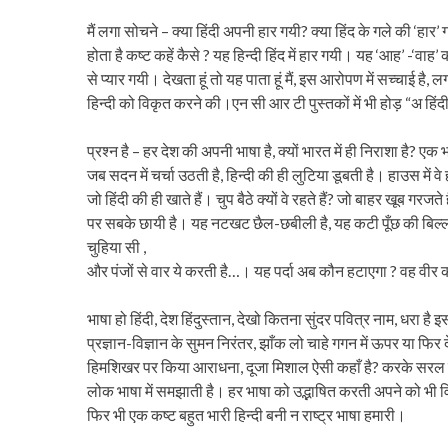
मैं लगा सोचने – क्या हिंदी अपनी हार गयी? क्या हिंद के गले की ‘हार’
होता है कष्ट कहें कैसे ? यह हिन्दी हिंद में हार गयी। यह ‘आह’ -‘वाह
से प्यार गयी। देखता हूं तो यह पाता हूं मैं, इस आरोपण में सच्चाई है,
हिन्दी को विकृत करने की।एन सी आर टी पुस्तकों में भी होड़ “अ हिं
प्रश्न है – हर देश की अपनी भाषा है, क्यों भारत में ही निराशा है? एक
जब सदन में चर्चा उठती है, हिन्दी की ही लुटिया डूबती है। हाउस में वे ही 
जो हिंदी की ही खाते हैं। चुप बैठे क्यों वे रहते हैं? जो बाहर खूब गरज
पर सबके छायी है। यह नटखट छैल-छबीली है, यह कटी पूँछ की बिल्ली ह
चुहिया सी ,
और पंजों से वार ये करती है…। यह पर्दा अब कौन हटाएगा ? वह वीर कह
भाषा हो हिंदी, देश हिंदुस्तान, देखो कितना सुंदर पवित्र नाम, धरा ह
प्रज्ञान-विज्ञान के सुमन निरंतर, झाँक लो चाहे गगन में ऊपर या फ
हिमशिखर पर किया आराधना, दूजा मिशाल ऐसी कहाँ है? करके सरल इस
लोक भाषा में समझाती है। हर भाषा को उद्भाषित करती अपने को भ
फिर भी एक कष्ट बहुत भारी हिन्दी बनी न राष्ट्र भाषा हमारी।