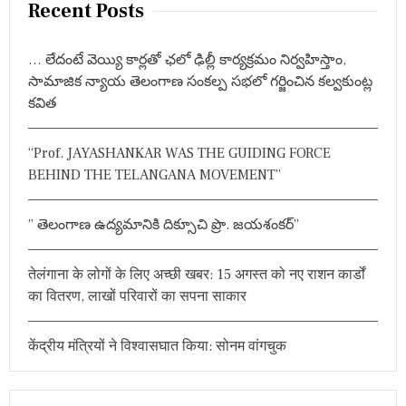
r
Recent Posts
c
h
… లేదంటే వెయ్యి కార్లతో ఛలో ఢిల్లీ కార్యక్రమం నిర్వహిస్తాం,
f
సామాజిక న్యాయ తెలంగాణ సంకల్ప సభలో గర్జించిన కల్వకుంట్ల
o
కవిత
r
:
“Prof. JAYASHANKAR WAS THE GUIDING FORCE
BEHIND THE TELANGANA MOVEMENT”
” తెలంగాణ ఉద్యమానికి దిక్సూచి ప్రొ. జయశంకర్”
तेलंगाना के लोगों के लिए अच्छी खबर: 15 अगस्त को नए राशन कार्डों
का वितरण, लाखों परिवारों का सपना साकार
केंद्रीय मंत्रियों ने विश्वासघात किया: सोनम वांगचुक