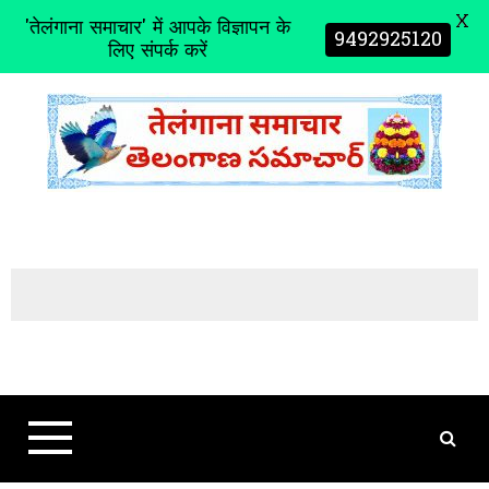
X
'तेलंगाना समाचार' में आपके विज्ञापन के
9492925120
लिए संपर्क करें
S
k
i
p
t
o
c
o
n
t
e
n
t