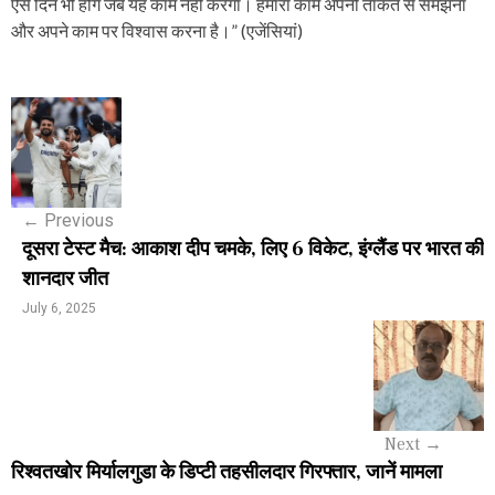
ऐसे दिन भी होंगे जब यह काम नहीं करेगा। हमारा काम अपनी ताकत से समझना
और अपने काम पर विश्वास करना है।” (एजेंसियां)
P
o
s
←
Previous
t
दूसरा टेस्ट मैच: आकाश दीप चमके, लिए 6 विकेट, इंग्लैंड पर भारत की
n
शानदार जीत
a
July 6, 2025
v
i
g
Next
→
a
रिश्वतखोर मिर्यालगुडा के डिप्टी तहसीलदार गिरफ्तार, जानें मामला