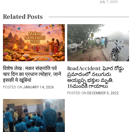
July 7, 2025
t
i
Related Posts
o
n
विशेष लेख : मकर संक्रांति पर्व
Road Accident: ఘోర రోడ్డు
चार दिन का प्रधान त्योहार, जानें
ప్రమాదంలో నలుగురు
इसकी ये खूबियां
అయ్యప్ప భక్తుల మృతి,
16మందికి గాయాలు
POSTED ON
JANUARY 14, 2026
POSTED ON
DECEMBER 5, 2022