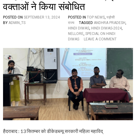
वक्ताओं ने किया संबोधित
,
छा
त्रों
POSTED ON
SEPTEMBER 13, 2024
POSTED IN
TOP NEWS
,
पड़ोसी
की
BY
ADMIN_TS
राज्य
TAGGED
ANDHRA PRADESH
,
अ
HINDI DIWAS
,
HINDI DIWAS-2024
,
द्भु
NELLORE
,
SPECIAL ON HINDI
त
O
DIWAS
LEAVE A COMMENT
प्र
N
स्तु
डी
ति
के
यों
ड
ने
ब्ल्यू
कि
स
या
र
म
का
न
री
मो
म
हि
हि
त
ला
म
हा
वि
द्या
हैदराबाद : 13 सितम्बर को डीकेडब्ल्यू सरकारी महिला महाविद्
ल