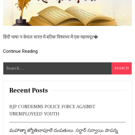
धि
लो
त
क
प्रि
य
ता
,
हिंदी भाषा न केवल भारत में बल्कि विश्वभर में एक महत्वपूर�
सं
वै
धा
Continue Reading
नि
क
प्रा
S
व
e
धा
a
न
औ
r
Recent Posts
र
c
व्य
h
व
BJP CONDEMNS POLICE FORCE AGAINST
सा
f
UNEMPLOYEED YOUTH
य
o
वि
r
का
మహాత్మా జ్యోతిబాపూలే దంపతులు, సర్దార్ సర్వాయి పాపన్న
स
: