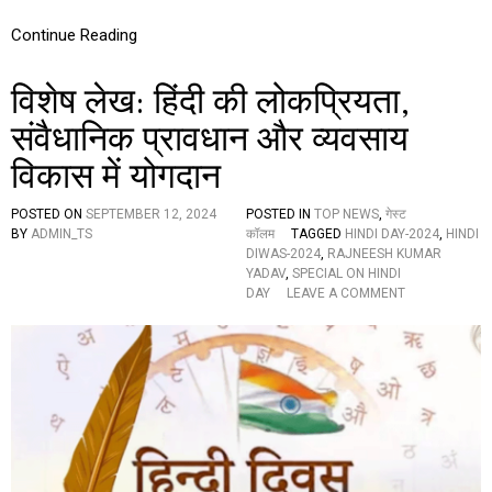
य
में
Continue Reading
हिं
दी
दि
विशेष लेख: हिंदी की लोकप्रियता,
व
स
संवैधानिक प्रावधान और व्यवसाय
का
विकास में योगदान
भ
व्य
आ
POSTED ON
SEPTEMBER 12, 2024
POSTED IN
TOP NEWS
,
गेस्ट
यो
BY
ADMIN_TS
कॉलम
TAGGED
HINDI DAY-2024
,
HINDI
ज
DIWAS-2024
,
RAJNEESH KUMAR
न
YADAV
,
SPECIAL ON HINDI
,
O
DAY
LEAVE A COMMENT
इ
N
न
वि
व
शे
क्ता
ष
ओं
ले
ने
ख
कि
:
या
हिं
सं
दी
बो
की