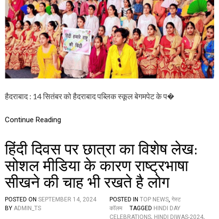
द
प
ब्लि
क
स्कू
ल
में
धू
म
धा
म
हैदराबाद : 14 सितंबर को हैदराबाद पब्लिक स्कूल बेगमपेट के प�
से
म
ना
Continue Reading
या
ग
या
हिंदी दिवस पर छात्रा का विशेष लेख:
हिं
दी
सोशल मीडिया के कारण राष्ट्रभाषा
दि
सीखने की चाह भी रखते है लोग
व
स
स
POSTED ON
SEPTEMBER 14, 2024
POSTED IN
TOP NEWS
,
गेस्ट
मा
BY
ADMIN_TS
कॉलम
TAGGED
HINDI DAY
रो
CELEBRATIONS
,
HINDI DIWAS-2024
,