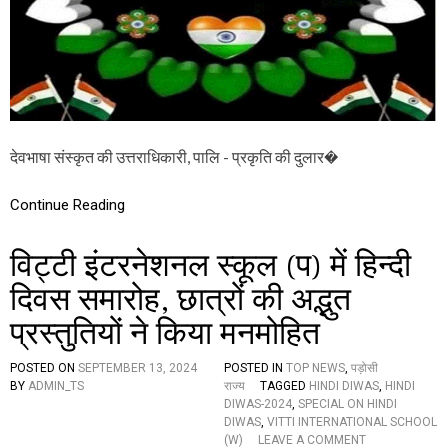
N
D
I
D
A
Y
:
हि
न्दी
देवभाषा संस्कृत की उत्तराधिकारी, पालि - प्रकृति की दुलार�
की
द
शा
Continue Reading
औ
र
विट्टी इंटरनेशनल स्कूल (प) में हिन्दी
दि
शा
दिवस समारोह, छात्रों की अद्भुत
प्रस्तुतियों ने किया मनमोहित
POSTED ON
SEPTEMBER 13, 2024
POSTED IN
TOP NEWS
,
पड़ोसी
BY
ADMIN_TS
राज्य
TAGGED
HINDI DIWAS
,
HINDI
DIWAS-2024
,
SPECIAL ON HINDI
DIWAS
,
VITTI INTERNATIONAL SCHOOL
O
(W)
LEAVE A COMMENT