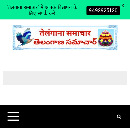
X
'तेलंगाना समाचार' में आपके विज्ञापन के
9492925120
लिए संपर्क करें
S
k
i
p
t
o
c
o
n
t
e
n
t