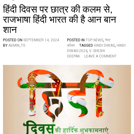
हिंदी दिवस पर छात्र की कलम से,
राजभाषा हिंदी भारत की है आन बान
शान
POSTED ON
SEPTEMBER 14, 2024
POSTED IN
TOP NEWS
,
गेस्ट
BY
ADMIN_TS
कॉलम
TAGGED
HINDI DIWAS
,
HINDI
DIWAS-2024
,
V. SHESHI
O
DEEPAK
LEAVE A COMMENT
N
हिं
दी
दि
व
स
प
र
छा
त्र
की
क
ल
म