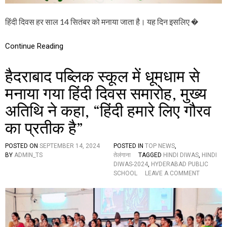
से
,
हिंदी दिवस हर साल 14 सितंबर को मनाया जाता है। यह दिन इसलिए �
रा
ज
भा
Continue Reading
षा
हिं
दी
हैदराबाद पब्लिक स्कूल में धूमधाम से
भा
र
मनाया गया हिंदी दिवस समारोह, मुख्य
त
अतिथि ने कहा, “हिंदी हमारे लिए गौरव
की
है
का प्रतीक है”
आ
न
बा
POSTED ON
SEPTEMBER 14, 2024
POSTED IN
TOP NEWS
,
न
BY
ADMIN_TS
तेलंगाना
TAGGED
HINDI DIWAS
,
HINDI
शा
DIWAS-2024
,
HYDERABAD PUBLIC
न
O
SCHOOL
LEAVE A COMMENT
N
है
द
रा
बा