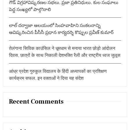
में
గౌడ్ విగ్రహావిష్కరణల సభలు, ప్రజా ప్రతినిధులు, కుల సంఘాలు
यो
పెద్ద సంఖ్యలో పాల్గొనాలి
ग
दा
न
లాల్ దర్వాజా ఆలయంలో సింహవాహిని సంకలనాన్ని
ఆవిష్కరించిన పీసీసీ ప్రధాన కార్యదర్శి కొప్పుల ప్రవీణ్ కుమార్
तेलंगाना सिविक काउंसिल ने धूमधाम से मनाया भारत छोड़ो आंदोलन
दिवस, छात्रों के साथ निकाली देशभक्ति रैली और राष्ट्रीय ध्वज जुलूस
आंध्र प्रदेश गुरुकुल विद्यालय के हिंदी अध्यापकों का प्रशिक्षण
कार्यक्रम सफल, इन वक्ताओं ने दिया यह संदेश
Recent Comments