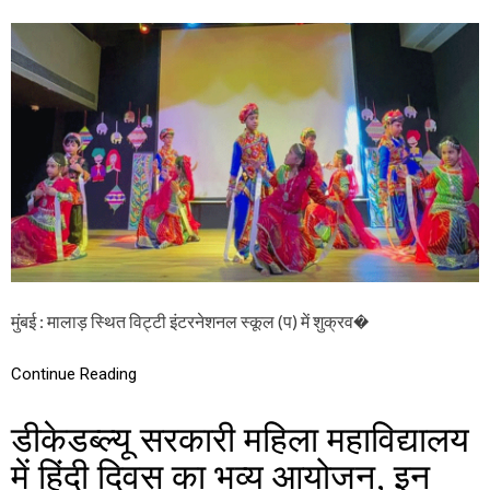
N
वि
ट्टी
इं
ट
र
ने
श
न
ल
स्कू
ल
(
प
)
में
मुंबई : मालाड़ स्थित विट्टी इंटरनेशनल स्कूल (प) में शुक्रव�
हि
न्दी
दि
Continue Reading
व
स
स
डीकेडब्ल्यू सरकारी महिला महाविद्यालय
मा
रो
में हिंदी दिवस का भव्य आयोजन, इन
ह