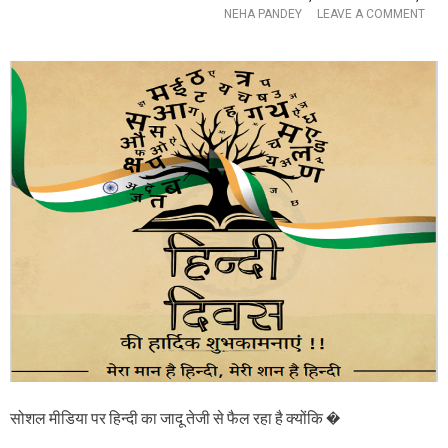
ह
NEHA PANDEY
LEAVE A COMMENT
,
O
मु
N
ख्य
हिं
अ
दी
ति
दि
थि
व
ने
स
क
प
हा
र
,
छा
“
त्रा
हिं
का
दी
वि
ह
शे
मा
ष
रे
ले
लि
ख
ए
:
गौ
सो
र
श
व
ल
का
मी
सोशल मीडिया पर हिन्दी का जादू तेजी से फैल रहा है क्योंकि �
प्र
डि
ती
या