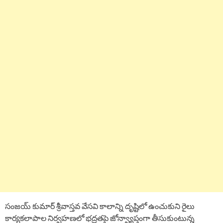
సంజయ్ కుమార్ శ్రీవాస్తవ వేసవి కాలాన్ని దృష్టిలో ఉంచుకుని రైలు
కార్యకలాపాల నిర్వహణలో భద్రతపై జోన్వ్యాప్తంగా తీసుకుంటున్న