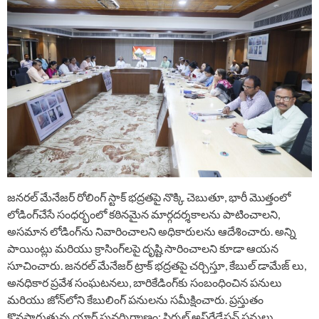
జనరల్ మేనేజర్ రోలింగ్ స్టాక్ భద్రతపై నొక్కి చెబుతూ, భారీ మొత్తంలో
లోడింగ్‌చేసే సంధర్భంలో కఠినమైన మార్గదర్శకాలను పాటించాలని,
అసమాన లోడింగ్‌ను నివారించాలని అధికారులను ఆదేశించారు. అన్ని
పాయింట్లు మరియు క్రాసింగ్‌లపై దృష్టి సారించాలని కూడా ఆయన
సూచించారు. జనరల్ మేనేజర్ ట్రాక్ భద్రతపై చర్చిస్తూ, కేబుల్ డామేజ్ లు,
అనధికార ప్రవేశ సంఘటనలు, బారికేడింగ్‌కు సంబంధించిన పనులు
మరియు జోన్‌లోని కేబులింగ్ పనులను సమీక్షించారు. ప్రస్తుతం
కొనసాగుతున్న యార్డ్ పునర్నిర్మాణం; సిగ్నల్ అప్‌గ్రేడేషన్ పనులు