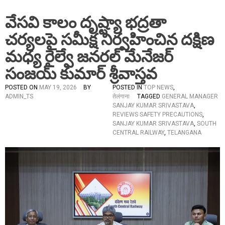
వేసవి కాలం దృష్ట్యా భద్రతా
చర్యలపై సమీక్ష నిర్వహించిన దక్షిణ
మధ్య రైల్వే జనరల్ మేనేజర్
సంజయ్ కుమార్ శ్రీవాస్తవ
POSTED ON
MAY 19, 2026
BY
POSTED IN
TOP NEWS
,
ADMIN_TS
तेलंगाना
TAGGED
GENERAL MANAGER
SANJAY KUMAR SRIVASTAVA
,
REVIEWS SAFETY PRECAUTIONS
,
SANJAY KUMAR SRIVASTAVA
,
SOUTH
CENTRAL RAILWAY
,
TELANGANA