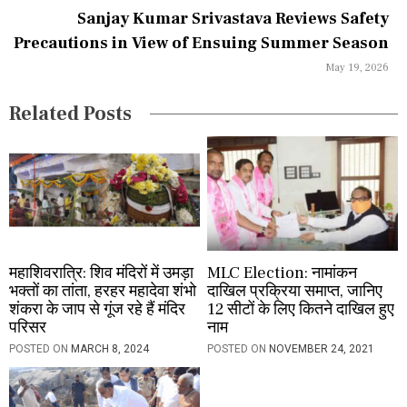
a
Sanjay Kumar Srivastava Reviews Safety
Precautions in View of Ensuing Summer Season
t
May 19, 2026
i
Related Posts
o
n
महाशिवरात्रि: शिव मंदिरों में उमड़ा
MLC Election: नामांकन
भक्तों का तांता, हरहर महादेवा शंभो
दाखिल प्रक्रिया समाप्त, जानिए
शंकरा के जाप से गूंज रहे हैं मंदिर
12 सीटों के लिए कितने दाखिल हुए
परिसर
नाम
POSTED ON
MARCH 8, 2024
POSTED ON
NOVEMBER 24, 2021