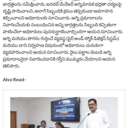
జాగ్రత్తలను సమీక్షించారు. జనరల్ మేనేజర్ అగ్నిమాపక భద్రతా చర్యలపై
దృష్టి సారించాలని, అలాగే సిబ్బందికి క్రమం తప్పకుండా అవగాహన
కల్పించాలని అధికారులకు సూచించారు. అగ్ని ప్రమాదాలను
నివారించేందుకు సంబంధించిన అన్ని జాగ్రత్తలను సిబ్బంది కచ్చితంగా
పాటించేలా అధికారులు పునరుద్ఘాటించాల్సిందిగా ఆయన సూచించారు.
అగ్ని మరియు పొగను గుర్తించే వ్యవస్థ (ఫైర్ అండ్ స్మోక్ డిటెక్షన్ సిస్టమ్)
మరియు దాని నిర్వహణ విషయంలో అధికారులు చురుకుగా
వ్యవహరించాలని ఆయన సూచించారు. రైలు పట్టాల వెంబడి అగ్ని
ప్రమాదాలనైనా నివారించడానికి గస్తీని ముమ్మరం చేయాలని ఆయన
తెలిపారు.
Also Read-