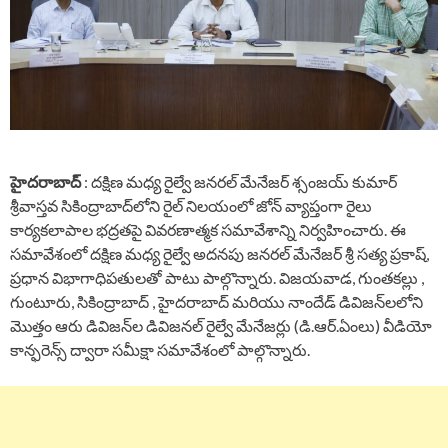
హైదరాబాద్
: దక్షిణ మధ్య రైల్వే జనరల్ మేనేజర్ శ్సంజయ్ కుమార్
శ్రీవాస్తవ సికింద్రాబాద్‌లోని రైల్ నిలయంలో జోన్ వ్యాప్తంగా రైలు
కార్యకలాపాల భద్రతపై వివరణాత్మక సమావేశాన్ని నిర్వహించారు. ఈ
సమావేశంలో దక్షిణ మధ్య రైల్వే అదనపు జనరల్ మేనేజర్ శ్రీ సత్య ప్రకాష్,
ప్రధాన విభాగాధిపతులతో పాటు పాల్గొన్నారు. విజయవాడ, గుంతకల్లు ,
గుంటూరు, సికింద్రాబాద్ , హైదరాబాద్ మరియు నాందేడ్ డివిజన్‌లలోని
మొత్తం ఆరు డివిజన్‌ల డివిజనల్ రైల్వే మేనేజర్లు (డి.ఆర్.ఏంలు) వీడియో
కాన్ఫరెన్స్ ద్వారా సమీక్షా సమావేశంలో పాల్గొన్నారు.