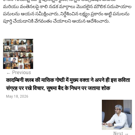
మరియు వంతెనలపై కాలి నడక మార్గాలు మొదలైన మౌలిక సదుపాయాల
పనులను ఆయన సమీక్షించారు, నిర్దేశించిన లక్ష్యం ప్రకారం అట్టి పనులను
పూర్తి చేయడానికి వేగవంతం చేయాలని ఆయన ఆదేశించారు.
P
o
s
←
Previous
t
कादम्बिनी क्लब की मासिक गोष्ठी में मुख्य वक्ता ने अपने ही इस कविता
n
संग्रह पर रखे विचार, सुषमा बैद के निधन पर जताया शोक
a
May 18, 2026
v
i
g
Next
→