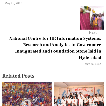
May 25, 2026
v
i
g
a
Next
→
National Centre for HR Information Systems,
t
Research and Analytics in Governance
i
Inaugurated and Foundation Stone laid in
o
Hyderabad
May 25, 2026
n
Related Posts