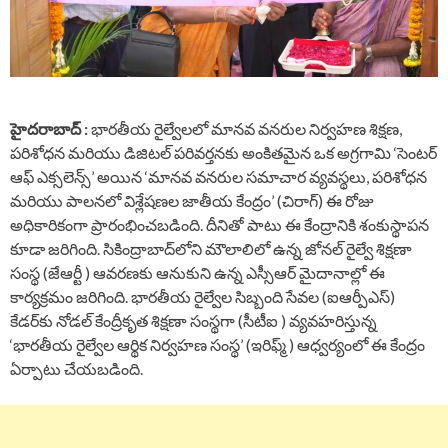
హైదరాబాద్ :
భారతీయ రైల్వేలలో మానవ వనరుల నిర్వహణ శిక్షణ,
పరిశోధన మరియు డిజిటల్ పరివర్తనకు అంకితమైన ఒక అగ్రగామి ‘సెంటర్
ఆఫ్ ఎక్సలెన్స్’ అయిన ‘మానవ వనరుల సమాచార వ్యవస్థలు, పరిశోధన
మరియు పాలనలో విశ్లేషణల జాతీయ కేంద్రం’ (చిరాగ్) ఈ రోజు
అధికారికంగా ప్రారంభించబడింది. దీనితో పాటు ఈ కేంద్రానికి శంకుస్థాపన
కూడా జరిగింది. సికింద్రాబాద్‌లోని మౌలాలిలో ఉన్న జోనల్ రైల్వే శిక్షణా
సంస్థ (జేఆర్టీ ) ఆవరణకు ఆనుకుని ఉన్న ఎస్సీఆర్ మైదానాల్లో ఈ
కార్యక్రమం జరిగింది. భారతీయ రైల్వేల సిబ్బంది సేవల (ఐఆర్పీఎస్)
కేడర్‌కు నోడల్ కేంద్రీకృత శిక్షణా సంస్థగా (సీటీఐ ) వ్యవహరిస్తున్న
‘భారతీయ రైల్వేల ఆర్థిక నిర్వహణ సంస్థ’ (ఇరిఫ్మ్ ) ఆధ్వర్యంలో ఈ కేంద్రం
ఏర్పాటు చేయబడింది.