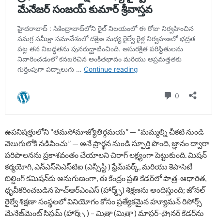
ఉపనిషత్తులోని “తమసోమాజ్యోతిర్గమయ” — “మమ్మల్ని చీకటి నుండి
వెలుగులోకి నడిపించు” — అనే ప్రార్థన నుండి స్ఫూర్తి పొంది, జ్ఞానం ద్వారా
పరిపాలనను ప్రకాశవంతం చేయాలని చిరాగ్ లక్ష్యంగా పెట్టుకుంది. మిషన్
కర్మయోగి, ఎన్‌ఎస్‌సిఎస్‌టిఐ (ఎన్సీస్టీ ) ఫ్రేమ్‌వర్క్, మరియు కెపాసిటీ
బిల్డింగ్ కమిషన్‌కు అనుగుణంగా, ఈ కేంద్రం ప్రతి కేడర్‌లో పాత్ర-ఆధారిత,
ధృవీకరించబడిన హెచ్‌ఆర్‌ఎంఎస్ (హార్మ్స్) శిక్షణను అందిస్తుంది; జోనల్
రైల్వే శిక్షణా సంస్థలలో వినియోగం కోసం ప్రత్యేకమైన హ్యూమన్ రిసోర్స్
మేనేజ్‌మెంట్ సిస్టమ్ (హార్మ్స్ ) – మిత్రా (మిత్రా ) మాస్టర్-ట్రైనర్ కేడర్‌ను