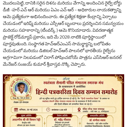
మొదలుపెట్టి, దానికి సరైన దిశను మరియు వేగాన్ని అందించిన రైల్వే బోర్డు
డీజీ -హర్ ఎచ్ ఆర్ మరియు ఏఎం ఎచ్ ఆర్ – అధికారుల నాయకత్వాన్ని
ఆమె ప్రత్యేకంగా అభినందించారు. ఈ ప్రత్యేక శిక్షణా కేంద్రాన్ని ఏర్పాటు
చేయడంలో ఇరిఫ్మ్ మరియు ఎస్సీఆర్ బృందాలు ప్రదర్శించిన సమన్వయం
మరియు సహకారాన్ని (టీంవర్క్ ) ఆమె కొనియాడారు. వివరణాత్మక
ప్రాజెక్ట్ రోడ్‌మ్యాప్ ప్రకారం, ఇది మే 2028 నాటికి పూర్తిస్థాయిలో
పూర్తవుతుంది. సంస్థాగత హెచ్‌ఆర్‌ఎంఎస్ సామర్థ్యాన్ని బలోపేతం
చేయడంలో మరియు డిజిటల్ హెచ్‌ఆర్ పాలనలో భారతీయ రైల్వేను
అగ్రగామిగా నిలపడంలో చిరాగ్ పోషించబోయే పాత్రను ఎస్‌సిఆర్ జనరల్
మేనేజర్ సంజయ్ కుమార్ శ్రీవాస్తవ నొక్కి చెప్పారు.