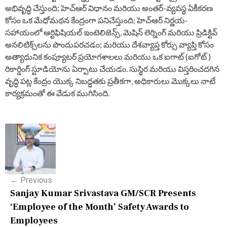
అభివృద్ధి చేస్తుంది; హెచ్‌ఆర్ విధానం మరియు అంతర్-వ్యవస్థ ఏకీకరణ
కోసం ఒక మేధోమథన కేంద్రంగా పనిచేస్తుంది; హెచ్‌ఆర్ నిర్ణయ-
సహాయంలో ఆర్టిఫిషియల్ ఇంటెలిజెన్స్, మెషిన్ లెర్నింగ్ మరియు ప్రిడిక్టివ్
అనలిటిక్స్‌లను పొందుపరచడం; మరియు దేశవ్యాప్త కోర్సు వ్యాప్తి కోసం
అత్యాధునిక కంప్యూటర్ ప్రయోగశాలలు మరియు ఒక ఐగాట్ (ఐగోట్ )
రికార్డింగ్ స్టూడియోను ఏర్పాటు చేయడం. సుస్థిర మరియు విస్తరించదగిన
వృద్ధి పట్ల కేంద్రం యొక్క నిబద్ధతకు ప్రతీకగా, అధికారులు మొక్కలు నాటే
కార్యక్రమంతో ఈ వేడుక ముగిసింది.
P
o
s
←
Previous
t
Sanjay Kumar Srivastava GM/SCR Presents
n
‘Employee of the Month’ Safety Awards to
Employees
a