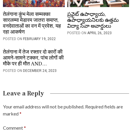
तेलंगाना कुंभ मेला सम्मक्का
ప్రవైట్ ఉపాధ్యాయ,
सारलम्मा मेडारम जातरा समाप्त,
ఉపాధ్యాయనిలకు ఉత్తమ
वनदेवाताओं का वन में प्रवेश, यह
విద్యా సేవా అవార్డులు
रहा आकर्षण
POSTED ON
APRIL 26, 2023
POSTED ON
FEBRUARY 19, 2022
तेलंगाना में तेज रफ्तार दो कारों की
आमने-सामने टक्कर, पांच लोगों की
मौके पर ही मौत AND…
POSTED ON
DECEMBER 24, 2023
Leave a Reply
Your email address will not be published.
Required fields are
marked
*
Comment
*