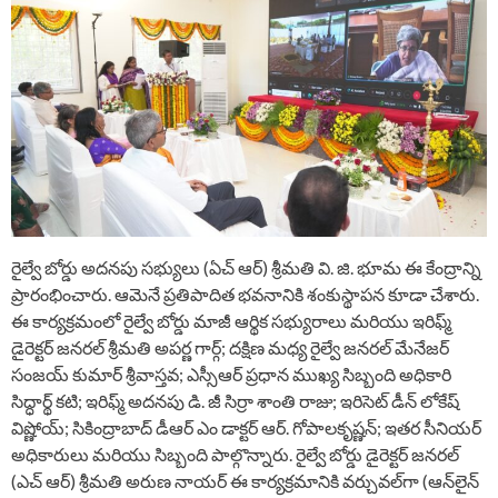
రైల్వే బోర్డు అదనపు సభ్యులు (ఏచ్ ఆర్) శ్రీమతి వి. జి. భూమ ఈ కేంద్రాన్ని
ప్రారంభించారు. ఆమెనే ప్రతిపాదిత భవనానికి శంకుస్థాపన కూడా చేశారు.
ఈ కార్యక్రమంలో రైల్వే బోర్డు మాజీ ఆర్థిక సభ్యురాలు మరియు ఇరిఫ్మ్
డైరెక్టర్ జనరల్ శ్రీమతి అపర్ణ గార్గ్; దక్షిణ మధ్య రైల్వే జనరల్ మేనేజర్
సంజయ్ కుమార్ శ్రీవాస్తవ; ఎస్సీఆర్ ప్రధాన ముఖ్య సిబ్బంది అధికారి
సిద్ధార్థ్ కటి; ఇరిఫ్మ్ అదనపు డి. జీ సిర్రా శాంతి రాజు; ఇరిసెట్ డీన్ లోకేష్
విష్ణోయ్; సికింద్రాబాద్ డీఆర్ ఎం డాక్టర్ ఆర్. గోపాలకృష్ణన్; ఇతర సీనియర్
అధికారులు మరియు సిబ్బంది పాల్గొన్నారు. రైల్వే బోర్డు డైరెక్టర్ జనరల్
(ఎచ్ ఆర్) శ్రీమతి అరుణ నాయర్ ఈ కార్యక్రమానికి వర్చువల్‌గా (ఆన్‌లైన్