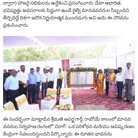
ద్వారా) హాజరై సభికులను ఉద్దేశించి ప్రసంగించారు. డేటా ఆధారిత,
భవిష్యత్తు అవసరాలకు సిద్ధంగా ఉండే రైల్వే మానవవనరుల సిబ్బందిని
తీర్చిదిద్దే దిశగా ఇదొక నిర్ణయాత్మక ముందడుగు అని ఆమె ఈ చొరవను
ప్రశంసించారు.
ఈ సందర్భంగా మాట్లాడిన శ్రీమతి అపర్ణ గార్గ్, రాబోయే కాలంలో మానవ
వనరుల నిర్వహణ రంగంలో ‘చిరాగ్ ‘ ఒక పరిశోధన మరియు ఆవిష్కరణల
కేంద్రంగా సేవలందిస్తుందని పేర్కొన్నారు. ఈ నూతన భావనను