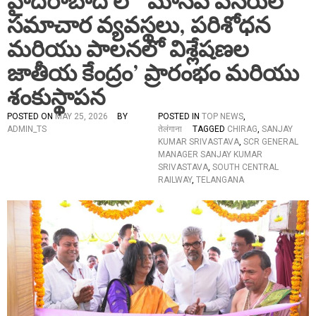
హైదరాబాద్ లో ‘మానవ వనరుల
సమాచార వ్యవస్థలు, పరిశోధన
మరియు పాలనలో విశ్లేషణల
జాతీయ కేంద్రం’ ప్రారంభం మరియు
శంకుస్థాపన
POSTED ON
MAY 25, 2026
BY
POSTED IN
TOP NEWS
,
ADMIN_TS
तेलंगाना
TAGGED
CHIRAG
,
SANJAY
KUMAR SRIVASTAVA
,
SCR GENERAL
MANAGER SANJAY KUMAR
SRIVASTAVA
,
SOUTH CENTRAL
RAILWAY
,
TELANGANA