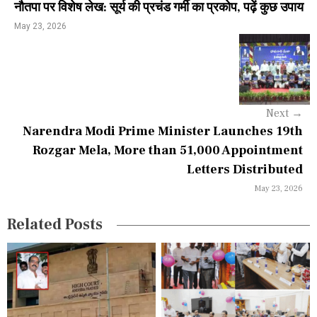
नौतपा पर विशेष लेख: सूर्य की प्रचंड गर्मी का प्रकोप, पढ़ें कुछ उपाय
n
May 23, 2026
a
v
i
Next
→
g
Narendra Modi Prime Minister Launches 19th
a
Rozgar Mela, More than 51,000 Appointment
Letters Distributed
t
May 23, 2026
i
Related Posts
o
n