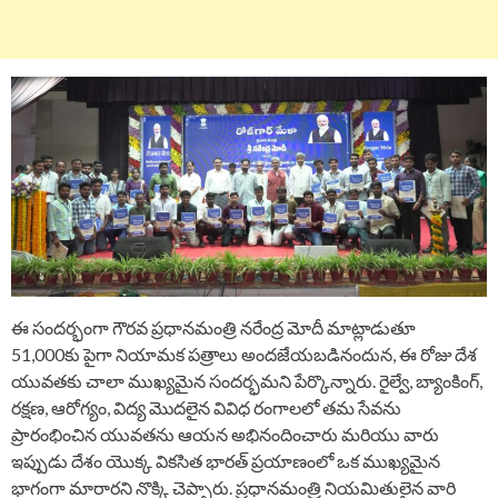
ఈ సందర్భంగా గౌరవ ప్రధానమంత్రి నరేంద్ర మోదీ మాట్లాడుతూ
51,000కు పైగా నియామక పత్రాలు అందజేయబడినందున, ఈ రోజు దేశ
యువతకు చాలా ముఖ్యమైన సందర్భమని పేర్కొన్నారు. రైల్వే, బ్యాంకింగ్,
రక్షణ, ఆరోగ్యం, విద్య మొదలైన వివిధ రంగాలలో తమ సేవను
ప్రారంభించిన యువతను ఆయన అభినందించారు మరియు వారు
ఇప్పుడు దేశం యొక్క వికసిత భారత్ ప్రయాణంలో ఒక ముఖ్యమైన
భాగంగా మారారని నొక్కి చెప్పారు. ప్రధానమంత్రి నియమితులైన వారి