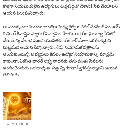
కొత్తగా నియమితులైన ఉద్యోగులు చిత్తశుద్ధితో దేశానికి సేవ చేయాలని
ఆయన పిలుపునిచ్చారు.
ఈ సందర్భంగా ముందుగా దక్షిణ మధ్య రైల్వే జనరల్ మేనేజర్ సంజయ్
కుమార్ శ్రీవాస్తవ స్వాగతోపన్యాసం చేశారు. ఈ రోజు ప్రభుత్వ సేవలో
చేరుతున్న వేలాది మంది యువతకు రోజ్‌గార్ మేళా ఒక కీలకమైన
ఘట్టమని ఆయన పేర్కొన్నారు. నేడు నియామక పత్రాలను
అందుకుంటున్న అభ్యర్థులు కేవలం ఉద్యోగ నియామకాన్ని మాత్రమే
కాకుండా, వికసిత భారత్ లక్ష్య సాధనకు తమ వంతు సేవలను
అందించేందుకు ఒక బాధ్యతా పత్రాన్ని కూడా స్వీకరిస్తున్నారని ఆయన
తెలిపారు.
P
o
s
←
Previous
t