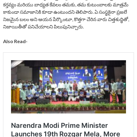
కర్తవ్యం మరియు బాధ్యత కేవలం తమకు, తమ కుటుంబాలకు మాత్రమే
కాకుండా సమాజానికి కూడా ఉంటుందని తెలిపారు. ఏ సంస్థకైనా ప్రజలే
నిజమైన బలం అని ఆయన పేర్కొంటూ, కొత్తగా చేరిన వారు చిత్తశుద్ధితో,
నిజాయితీతో పనిచేయాలని పిలుపునిచ్చారు.
Also Read-