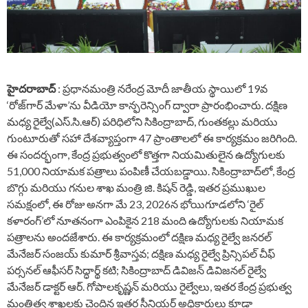
హైదరాబాద్
: ప్రధానమంత్రి నరేంద్ర మోదీ జాతీయ స్థాయిలో 19వ
‘రోజ్‌గార్ మేళా’ను వీడియో కాన్ఫరెన్సింగ్ ద్వారా ప్రారంభించారు. దక్షిణ
మధ్య రైల్వే(ఎస్.సి.ఆర్) పరిధిలోని సికింద్రాబాద్, గుంతకల్లు మరియు
గుంటూరుతో సహా దేశవ్యాప్తంగా 47 ప్రాంతాలలో ఈ కార్యక్రమం జరిగింది.
ఈ సందర్భంగా, కేంద్ర ప్రభుత్వంలో కొత్తగా నియమితులైన ఉద్యోగులకు
51,000 నియామక పత్రాలు పంపిణీ చేయబడ్డాయి. సికింద్రాబాద్‌లో, కేంద్ర
బొగ్గు మరియు గనుల శాఖ మంత్రి జి. కిషన్ రెడ్డి, ఇతర ప్రముఖుల
సమక్షంలో, ఈ రోజు అనగా మే 23, 2026న భోయిగూడలోని ‘రైల్
కళారంగ్‌’లో నూతనంగా ఎంపికైన 218 మంది ఉద్యోగులకు నియామక
పత్రాలను అందజేశారు. ఈ కార్యక్రమంలో దక్షిణ మధ్య రైల్వే జనరల్
మేనేజర్ సంజయ్ కుమార్ శ్రీవాస్తవ; దక్షిణ మధ్య రైల్వే ప్రిన్సిపల్ చీఫ్
పర్సనల్ ఆఫీసర్ సిద్ధార్థ్ కటి; సికింద్రాబాద్ డివిజన్ డివిజనల్ రైల్వే
మేనేజర్ డాక్టర్ ఆర్. గోపాలకృష్ణన్ మరియు రైల్వేలు, ఇతర కేంద్ర ప్రభుత్వ
మంత్రిత్వ శాఖలకు చెందిన ఇతర సీనియర్ అధికారులు కూడా