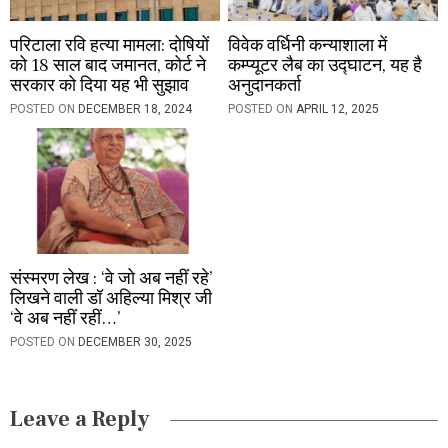
परिटाला रवि हत्या मामला: दोषियों
विवेक वर्धिनी कन्याशाला में
को 18 साल बाद जमानत, कोर्ट ने
कम्प्यूटर लैब का उद्घाटन, यह है
सरकार को दिया यह भी सुझाव
अनुदानकर्ता
POSTED ON
DECEMBER 18, 2024
POSTED ON
APRIL 12, 2025
संस्मरण लेख : ‘वे जो अब नहीं रहे’
लिखने वाली डॉ अहिल्या मिश्र जी
‘वे अब नहीं रहीं…’
POSTED ON
DECEMBER 30, 2025
Leave a Reply