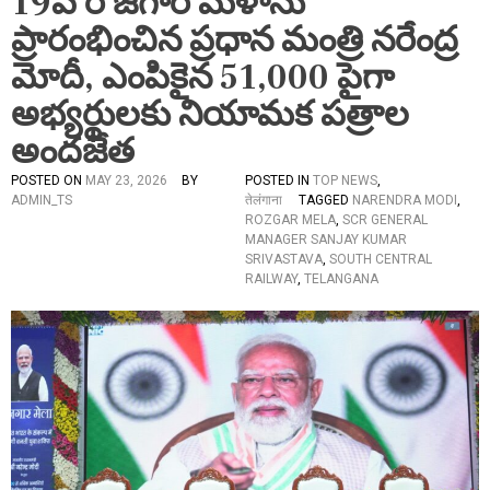
19వ రోజ్‌గార్ మేళాను
ప్రారంభించిన ప్రధాన మంత్రి నరేంద్ర
మోదీ, ఎంపికైన 51,000 పైగా
అభ్యర్థులకు నియామక పత్రాల
అందజేత
POSTED ON
MAY 23, 2026
BY
POSTED IN
TOP NEWS
,
ADMIN_TS
तेलंगाना
TAGGED
NARENDRA MODI
,
ROZGAR MELA
,
SCR GENERAL
MANAGER SANJAY KUMAR
SRIVASTAVA
,
SOUTH CENTRAL
RAILWAY
,
TELANGANA