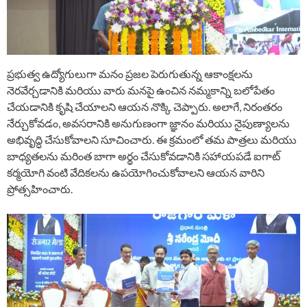
ప్రభుత్వ ఉద్యోగులుగా మనం ప్రజల పెరుగుతున్న ఆకాంక్షలను
నెరవేర్చడానికి మరియు వారు మనపై ఉంచిన నమ్మకాన్ని బలోపేతం
చేయడానికి కృషి చేయాలని ఆయన నొక్కి చెప్పారు. అలాగే, నిరంతరం
నేర్చుకోవడం, అవసరానికి అనుగుణంగా జ్ఞానం మరియు నైపుణ్యాలను
అభివృద్ధి చేసుకోవాలని సూచించారు. ఈ క్రమంలో తమ పాత్రలు మరియు
బాధ్యతలను మరింత బాగా అర్థం చేసుకోవడానికి సహాయపడే ఐగాట్
కర్మయోగి వంటి వేదికలను ఉపయోగించుకోవాలని ఆయన వారిని
ప్రోత్సహించారు.