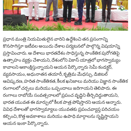
ప్రధాన మంత్రి నియమితులైన వారిని ఉద్దేశించి తన ప్రసంగాన్ని
కొనసాగిస్తూ ఇటీవల అయిదు దేశాల పర్యటనలో పాల్గొన్న విషయాన్ని
ప్రస్తావించారు. ఆ దేశాలు భారతదేశం సాధిస్తున్న సాంకేతిక పురోగతిపై
ఉత్సాహం వ్యక్తం చేశాయని, దేశంలోని వికాస్ యాత్రలో భాగస్వామ్యం
కావాలని ఆకాంక్షిస్తున్నాయని ఆయన పేర్కొన్నారు సెమీ కండక్టర్,
వ్యవసాయం, అధునాతన తయారీ, కృత్రిమ మేధస్సు, డిజిటల్
ఆవిష్కరణ, హరిత సాంకేతికత, కీలక ఖనిజాలు మరియు విజ్ఞాన సాంకేతిక
రంగాలలో చర్చలు మరియు ఒప్పందాలు జరిగాయని తెలిపారు. ఈ
రంగాలు రాబోయే సంవత్సరాలలో ప్రపంచ వృద్ధిని తీర్చిదిద్దుతాయని,
భారత యువత ఈ మార్పులో కీలక పాత్ర పోషిస్తారని ఆయన ఆన్నారు.
వివిధ దేశాలతో భాగస్వామ్యాలు యువతకు ప్రపంచవ్యాప్త పరిచయం
కల్పించి, కొత్త అవకాశాలు మరియు ఉపాధి మార్గాలను సృష్టిస్తాయని
ఆయన ఇంకా పేర్కొన్నారు.