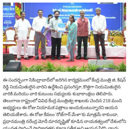
ఈ సందర్భంగా సికింద్రాబాద్‌లో జరిగిన కార్యక్రమంలో కేంద్ర మంత్రి జి. కిషన్
రెడ్డి నియమితులైన వారిని ఉద్దేశించి ప్రసంగిస్తూ, కొత్తగా నియమితులైన
వారికి మరియు వారి కుటుంబ సభ్యులకు శుభాకాంక్షలు తెలిపారు.
తెలంగాణ రాష్ట్రంలో వివిధ కేంద్ర మంత్రిత్వ శాఖలకు చెందిన 218 మంది
అభ్యర్థులు ఈ రోజు నియామక పత్రాలు అందుకుంటున్నారని ఆయన
తెలియజేశారు. ఈ రోజు కేవలం ‘రోజ్‌గార్ మేళా’కు మాత్రమే కాకుండా,
ప్రధానమంత్రి నరేంద్ర మోదీ దూరదృష్టితో కూడిన నాయకత్వంలో దేశంలోని
యువత సాధించే సాధికారతకు కూడా ప్రతీక అని ఆయన పేర్కొన్నారు.