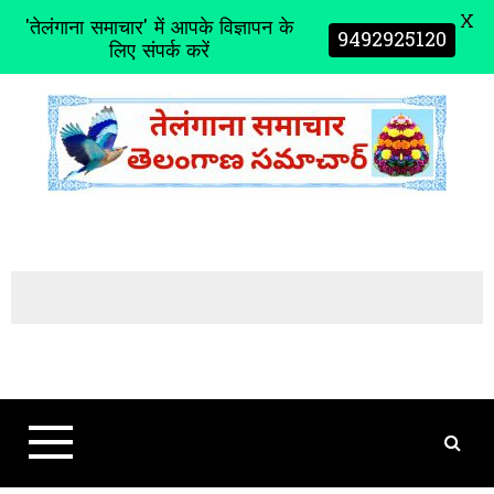
X
'तेलंगाना समाचार' में आपके विज्ञापन के
9492925120
लिए संपर्क करें
S
k
i
p
t
o
c
o
n
t
e
n
t