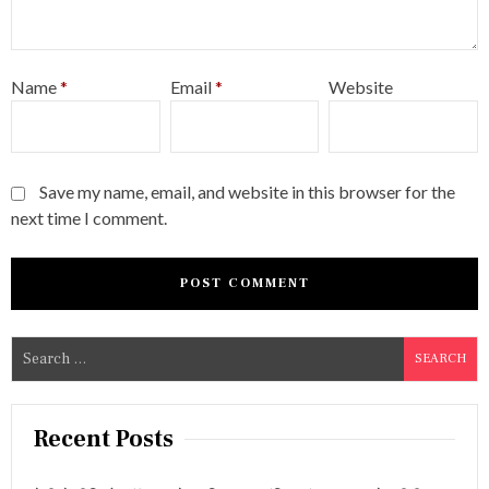
Name
*
Email
*
Website
Save my name, email, and website in this browser for the
next time I comment.
S
e
a
r
Recent Posts
c
h