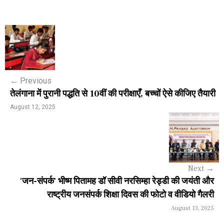
P
o
s
←
Previous
t
तेलंगाना में पुरानी पद्धति से 10वीं की परीक्षाएँ, बच्चों ऐसे कीजिए तैयारी
n
August 12, 2025
a
v
i
Next
→
g
'जन-संपर्क' भीष्म पितामह डॉ सीवी नरसिम्हा रेड्डी की जयंती और
a
राष्ट्रीय जनसंपर्क शिक्षा दिवस की फोटो व वीडियो गैलरी
August 13, 2025
t