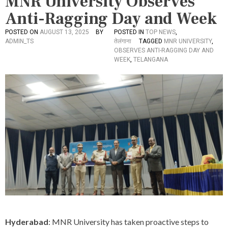
MNR University Observes
Anti-Ragging Day and Week
POSTED ON
AUGUST 13, 2025
BY
POSTED IN
TOP NEWS
,
ADMIN_TS
तेलंगाना
TAGGED
MNR UNIVERSITY
,
OBSERVES ANTI-RAGGING DAY AND
WEEK
,
TELANGANA
Hyderabad
: MNR University has taken proactive steps to