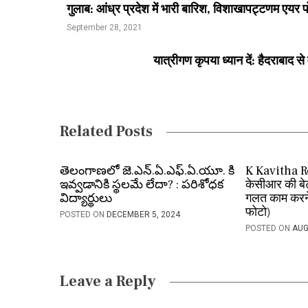
गुलाब: आंध्र प्रदेश में भारी बारिश, विशाखापट्टणम एयर पो
o
September 28, 2021
s
यात्रीगण कृपया ध्यान दें: हैदराबाद से 
t
n
a
Related Posts
v
i
తెలంగాణలో జె.ఎన్.ఏ.ఎఫ్.ఏ.యూ. కి
K Kavitha Re
ఇవ్వడానికి స్థలమే లేదా? : పరిశోధక
केसीआर की बेटी 
g
విద్యార్థులు
गलत काम करने
फोटो)
a
POSTED ON
DECEMBER 5, 2024
POSTED ON
AUG
t
i
Leave a Reply
o