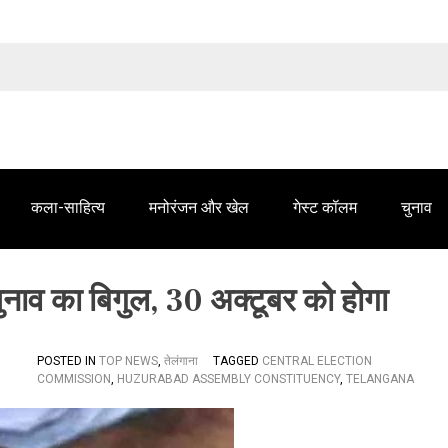
तेलंगाना समाचार' में आपके विज्ञापन के लिए संपर्क करें
कला-साहित्य
मनोरंजन और खेल
गेस्ट कॉलम
चुनाव
ुनाव का बिगुल, 30 अक्टूबर को होगा
POSTED IN
TOP NEWS
,
तेलंगाना
TAGGED
CENTRAL ELECTION
COMMISSION
,
HUZURABAD ASSEMBLY CONSTITUENCY
,
TELANGANA