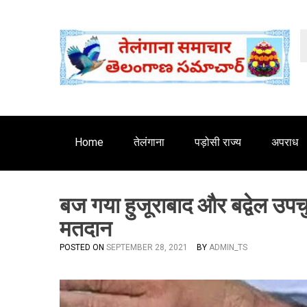
S
'
k
i
p
t
o
c
o
n
Home
तेलंगाना
पड़ोसी राज्य
अपराध
t
e
n
बज गया हुजूराबाद और बद्वेल उपच
t
मतदान
POSTED ON
SEPTEMBER 28, 2021
BY
ADMIN_TS