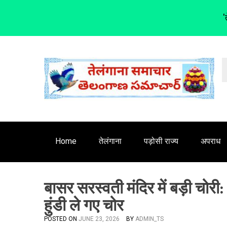
'
S
k
i
p
t
o
c
o
n
Home
तेलंगाना
पड़ोसी राज्य
अपराध
t
e
n
बासर सरस्वती मंदिर में बड़ी चोरी
t
हुंडी ले गए चोर
POSTED ON
JUNE 23, 2026
BY
ADMIN_TS