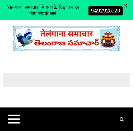
X
'तेलंगाना समाचार' में आपके विज्ञापन के
9492925120
लिए संपर्क करें
S
k
i
p
t
o
c
o
n
t
e
n
t