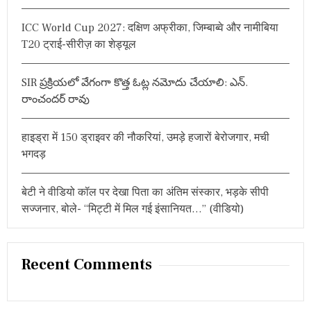
r
ICC World Cup 2027: दक्षिण अफ्रीका, जिम्बाब्वे और नामीबिया
:
T20 ट्राई-सीरीज़ का शेड्यूल
SIR ప్రక్రియలో వేగంగా కొత్త ఓట్ల నమోదు చేయాలి: ఎన్.
రాంచందర్ రావు
हाइड्रा में 150 ड्राइवर की नौकरियां, उमड़े हजारों बेरोजगार, मची
भगदड़
बेटी ने वीडियो कॉल पर देखा पिता का अंतिम संस्कार, भड़के सीपी
सज्जनार, बोले- “मिट्टी में मिल गई इंसानियत…” (वीडियो)
Recent Comments