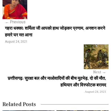
o
s
←
Previous
t
गहरा धक्का: शर्मिला जी आपको हाथ जोड़कर प्रणाम, अनशन करने
n
हमारे घर मत आना
a
August 24, 2021
v
i
g
Next
→
a
छत्तीसगढ़: सुरक्षा बल और माओवादियों की बीच मुठभेड़, दो की मौत,
हथियार और विस्फोटक बरामद
t
August 24, 2021
i
Related Posts
o