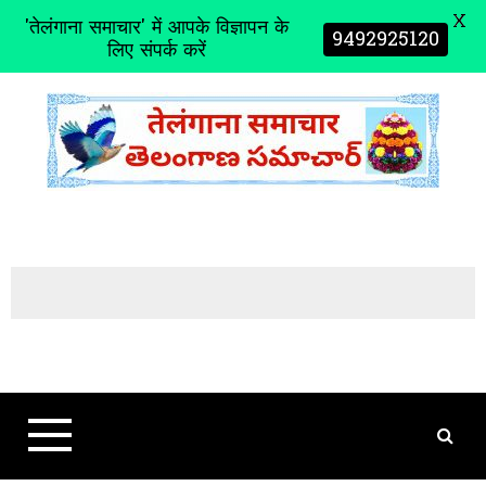
X
'तेलंगाना समाचार' में आपके विज्ञापन के
9492925120
लिए संपर्क करें
S
k
i
p
t
o
c
o
n
t
e
n
t