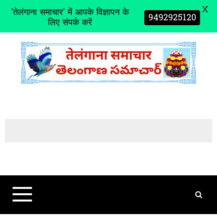
X
'तेलंगाना समाचार' में आपके विज्ञापन के
9492925120
लिए संपर्क करें
S
k
i
p
t
o
c
o
n
t
e
n
t