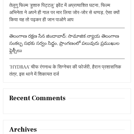
तेलुगु फिल्म ‘हुशारु पिट्टलु’ इवेंट में अप्रत्याशित घटना, फिल्म
अभिनेता ने अपने ही गाल पर मार लिया जोर-जोर से थप्पड़, ऐसा क्यों
किया यह तो पढ़कर ही जान पाओगे आप
తెలంగాణ రక్షణ సేన జిందాబాద్: సామాజిక న్యాయ తెలంగాణ
సంకల్ప సభకు సర్వం సిద్ధం, ప్రాంగణంలో పలువురు ప్రముఖుల
ఫ్లెక్సీలు
‘HYDRAA’ चीफ रंगनाथ के सिग्नेचर की फोर्जरी, हैरान प्रशासनिक
तंत्र, इस थाने में शिकायत दर्ज
Recent Comments
Archives