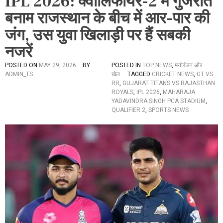
IPL 2026: क्वालिफायर-2 में गुजरात
बनाम राजस्थान के बीच में आर-पार की
जंग, उस युवा खिलाड़ी पर हैं सबकी
नजरें
POSTED ON
MAY 29, 2026
BY
POSTED IN
TOP NEWS
,
मनोरंजन और
ADMIN_TS
खेल
TAGGED
CRICKET NEWS
,
GT VS
RR
,
GUJARAT TITANS VS RAJASTHAN
ROYALS
,
IPL 2026
,
MAHARAJA
YADAVINDRA SINGH PCA STADIUM
,
QUALIFIER 2
,
SPORTS NEWS