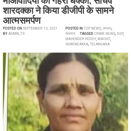
माओवादियों को गहरा धक्का, सचिव
शारदक्का ने किया डीजीपी के सामने
आत्मसमर्पण
POSTED ON
SEPTEMBER 13, 2021
POSTED IN
TOP NEWS
,
अपराध
,
BY
ADMIN_TS
तेलंगाना
TAGGED
CRIME NEWS
,
DGP
,
MAHENDER REDDY
,
MAOIST
,
SHARADAKKA
,
TELANGANA