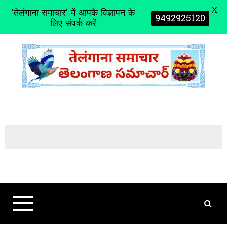
X
'तेलंगाना समाचार' में आपके विज्ञापन के
9492925120
लिए संपर्क करें
S
k
i
p
t
o
c
o
n
t
e
n
t