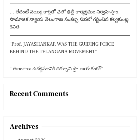
… లేదంటే వెయ్యి కార్లతో ఛలో ఢిల్లీ కార్యక్రమం నిర్వహిస్తాం,
సామాజిక న్యాయ తెలంగాణ సంకల్ప సభలో గర్జించిన కల్వకుంట్ల
కవిత
“Prof. JAYASHANKAR WAS THE GUIDING FORCE
BEHIND THE TELANGANA MOVEMENT”
” తెలంగాణ ఉద్యమానికి దిక్సూచి ప్రొ. జయశంకర్”
Recent Comments
Archives