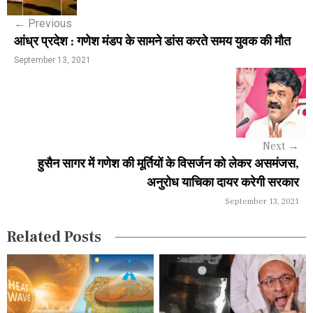
s
←
Previous
t
आंध्र प्रदेश : गणेश मंडप के सामने डांस करते समय युवक की मौत
n
September 13, 2021
a
v
i
Next
→
g
हुसैन सागर में गणेश की मूर्तियों के विसर्जन को लेकर असमंजस,
a
अनुरोध याचिका दायर करेगी सरकार
September 13, 2021
t
i
Related Posts
o
n