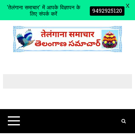
X
'तेलंगाना समाचार' में आपके विज्ञापन के
9492925120
लिए संपर्क करें
S
k
i
p
t
o
c
o
n
t
e
n
t