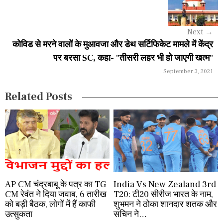
i
g
Next
→
a
कोविड से मरने वालों के मुआवजा और डेथ सर्टिफिकेट मामले में केंद्र
पर बरसा SC, कहा- "तीसरी लहर भी हो जाएगी खत्म"
t
September 3, 2021
i
Related Posts
o
n
AP CM चंद्रबाबू के पत्र का TG
India Vs New Zealand 3rd
CM रेवंत ने दिया जवाब, 6 तारीख
T20: टी20 सीरीज भारत के नाम,
को बड़ी बैठक, लोगों में हैं काफी
शुभमन ने ठोका शानदार शतक और
उत्सुकता
सचिन ने…