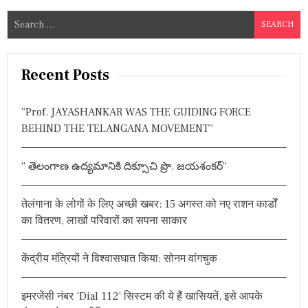
S
e
a
r
Recent Posts
c
h
“Prof. JAYASHANKAR WAS THE GUIDING FORCE
f
BEHIND THE TELANGANA MOVEMENT”
o
r
” తెలంగాణ ఉద్యమానికి దిక్సూచి ప్రొ. జయశంకర్”
:
तेलंगाना के लोगों के लिए अच्छी खबर: 15 अगस्त को नए राशन कार्डों
का वितरण, लाखों परिवारों का सपना साकार
केंद्रीय मंत्रियों ने विश्वासघात किया: सोनम वांगचुक
इमरजेंसी नंबर ‘Dial 112’ सिस्टम की ये हैं खासियतें, इसे आपके