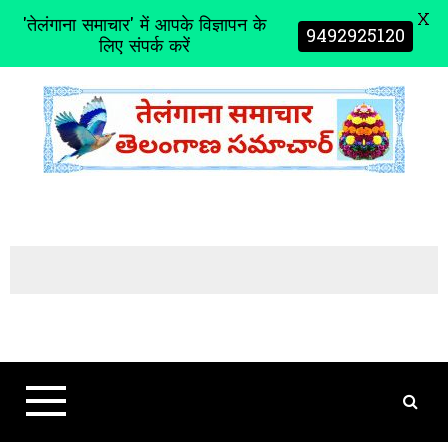
X
'तेलंगाना समाचार' में आपके विज्ञापन के
9492925120
लिए संपर्क करें
S
k
i
p
t
o
c
o
n
t
e
n
t