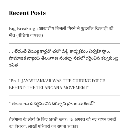
a
r
Recent Posts
c
h
Big Breaking : आकाशीय बिजली गिरने से फुटबॉल खिलाड़ी की
f
मौत (वीडियो वायरल)
o
r
… లేదంటే వెయ్యి కార్లతో ఛలో ఢిల్లీ కార్యక్రమం నిర్వహిస్తాం,
:
సామాజిక న్యాయ తెలంగాణ సంకల్ప సభలో గర్జించిన కల్వకుంట్ల
కవిత
“Prof. JAYASHANKAR WAS THE GUIDING FORCE
BEHIND THE TELANGANA MOVEMENT”
” తెలంగాణ ఉద్యమానికి దిక్సూచి ప్రొ. జయశంకర్”
तेलंगाना के लोगों के लिए अच्छी खबर: 15 अगस्त को नए राशन कार्डों
का वितरण, लाखों परिवारों का सपना साकार