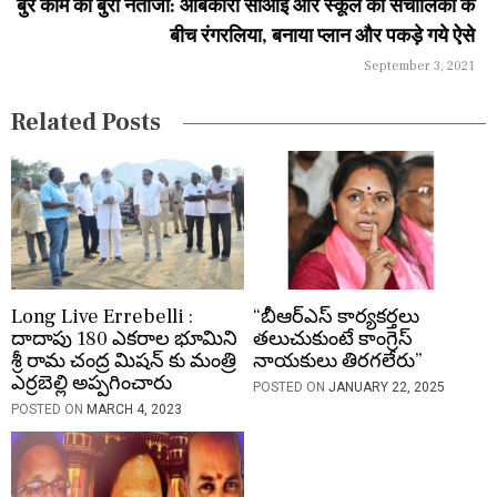
a
बुरे काम का बुरा नतीजा: आबकारी सीआई और स्कूल की संचालिका के
बीच रंगरलिया, बनाया प्लान और पकड़े गये ऐसे
t
September 3, 2021
i
Related Posts
o
n
Long Live Errebelli :
“బీఆర్ఎస్ కార్యకర్తలు
దాదాపు 180 ఎకరాల భూమిని
తలుచుకుంటే కాంగ్రెస్
శ్రీ రామ చంద్ర మిషన్ కు మంత్రి
నాయకులు తిరగలేరు”
ఎర్రబెల్లి అప్పగించారు
POSTED ON
JANUARY 22, 2025
POSTED ON
MARCH 4, 2023