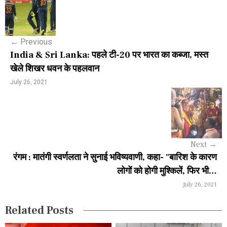
o
s
←
Previous
t
India & Sri Lanka: पहले टी-20 पर भारत का कब्जा, मस्त
n
खेले शिखर धवन के पहलवान
a
July 26, 2021
v
i
g
Next
→
a
रंगम : मातंगी स्वर्णलता ने सुनाई भविष्यवाणी, कहा- "बारिश के कारण
लोगों को होगी मुश्किलें, फिर भी…
t
July 26, 2021
i
Related Posts
o