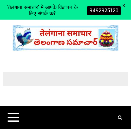
X
'तेलंगाना समाचार' में आपके विज्ञापन के
9492925120
लिए संपर्क करें
S
k
i
p
t
o
c
o
n
t
e
n
t