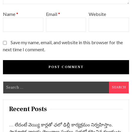
Name
*
Email
*
Website
Save my name, email, and website in this browser for the
next time I comment.
S
e
a
r
Recent Posts
c
h
… లేదంటే వెయ్యి కార్లతో ఛలో ఢిల్లీ కార్యక్రమం నిర్వహిస్తాం,
f
సామాజిక న్యాయ తెలంగాణ సంకల్ప సభలో గర్జించిన కల్వకుంట్ల