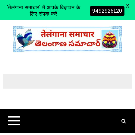
X
'तेलंगाना समाचार' में आपके विज्ञापन के
9492925120
लिए संपर्क करें
S
k
i
p
t
o
c
o
n
t
e
n
t