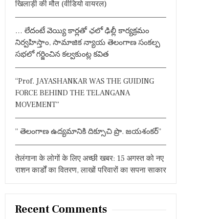
खिलाड़ी की मौत (वीडियो वायरल)
o
r
… లేదంటే వెయ్యి కార్లతో ఛలో ఢిల్లీ కార్యక్రమం
:
నిర్వహిస్తాం, సామాజిక న్యాయ తెలంగాణ సంకల్ప
సభలో గర్జించిన కల్వకుంట్ల కవిత
“Prof. JAYASHANKAR WAS THE GUIDING
FORCE BEHIND THE TELANGANA
MOVEMENT”
” తెలంగాణ ఉద్యమానికి దిక్సూచి ప్రొ. జయశంకర్”
तेलंगाना के लोगों के लिए अच्छी खबर: 15 अगस्त को नए
राशन कार्डों का वितरण, लाखों परिवारों का सपना साकार
Recent Comments