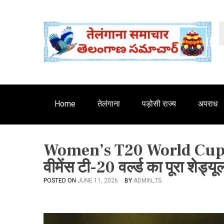
S
'
k
i
p
t
o
c
o
n
Home
तेलंगाना
पड़ोसी राज्य
अपराध
t
e
n
Women’s T20 World Cup : 
t
वीमेंस टी-20 वर्ल्ड का पूरा शेड
POSTED ON
JUNE 11, 2026
BY
ADMIN_TS