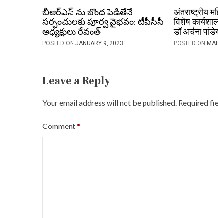
బీఆర్ఎస్ ను బొంద పెడితేనే
अंतराष्ट्रीय मह
n
స‌ర్పంచులకు పూర్వ వైభ‌వం: టీపీసీసీ
विशेष कार्यशा
అధ్య‌క్షులు రేవంత్
डॉ अर्चना पांड
POSTED ON
JANUARY 9, 2023
POSTED ON
MAR
Leave a Reply
Your email address will not be published.
Required fi
Comment
*