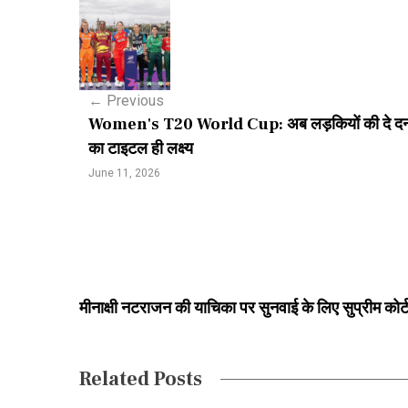
P
o
s
←
Previous
t
Women's T20 World Cup: अब लड़कियों की दे दनादन, 12 
n
का टाइटल ही लक्ष्य
a
June 11, 2026
v
i
g
a
मीनाक्षी नटराजन की याचिका पर सुनवाई के लिए सुप्रीम कोर्
t
i
Related Posts
o