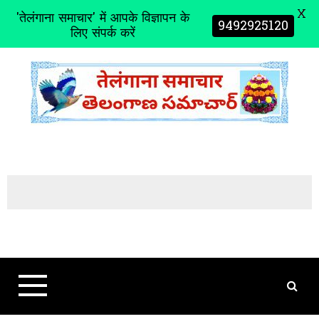
X
'तेलंगाना समाचार' में आपके विज्ञापन के
9492925120
लिए संपर्क करें
S
k
i
p
t
o
c
o
n
t
e
n
t