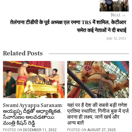
i
Next
→
g
तेलंगाना टीडीपी के पूर्व अध्यक्ष एल रमणा TRS में शामिल, केटीआर
a
समेत कई नेताओं ने दी बधाई
July 12, 2021
t
i
Related Posts
o
n
Swami Ayyappa Saranam:
यहां पर है देश की सबसे बड़ी गणेश
అయ్యప్ప దీక్షతో ఆధ్యాత్మికత,
प्रतिमा स्थापित, गिनीज बुक में दर्ज
సేవాగుణం అలవడతాయి:
करना ही लक्ष्य, जानें खर्च और
మంత్రి కిషన్ రెడ్డి
अन्य बातें
POSTED ON
DECEMBER 11, 2022
POSTED ON
AUGUST 27, 2025