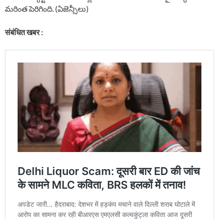
మరింత పెరిగింది. (ఏజెన్సీలు)
संबंधित खबर :