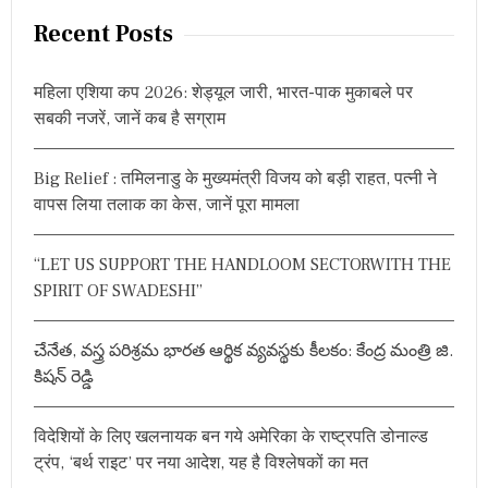
r
Recent Posts
c
h
महिला एशिया कप 2026: शेड्यूल जारी, भारत-पाक मुकाबले पर
f
सबकी नजरें, जानें कब है सग्राम
o
r
Big Relief : तमिलनाडु के मुख्यमंत्री विजय को बड़ी राहत, पत्नी ने
:
वापस लिया तलाक का केस, जानें पूरा मामला
“LET US SUPPORT THE HANDLOOM SECTORWITH THE
SPIRIT OF SWADESHI”
చేనేత, వస్త్ర పరిశ్రమ భారత ఆర్థిక వ్యవస్థకు కీలకం: కేంద్ర మంత్రి జి.
కిషన్ రెడ్డి
विदेशियों के लिए खलनायक बन गये अमेरिका के राष्ट्रपति डोनाल्ड
ट्रंप, ‘बर्थ राइट’ पर नया आदेश, यह है विश्लेषकों का मत