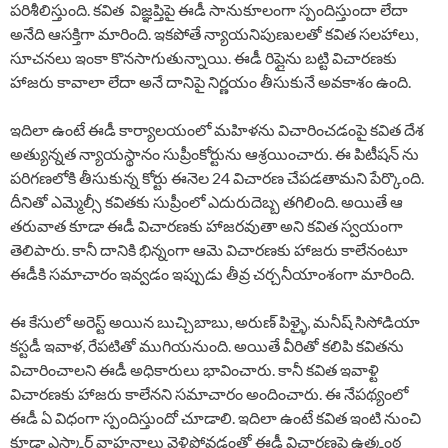
పరిశీలిస్తుంది. కవిత విజ్ఞప్తిపై ఈడీ సానుకూలంగా స్పందిస్తుందా లేదా
అనేది ఆసక్తిగా మారింది. ఇకపోతే న్యాయనిపుణులతో కవిత సలహాలు,
సూచనలు ఇంకా కొనసాగుతున్నాయి. ఈడీ రిప్లైను బట్టి విచారణకు
హాజరు కావాలా లేదా అనే దానిపై నిర్ణయం తీసుకునే అవకాశం ఉంది.
ఇదిలా ఉంటే ఈడీ కార్యాలయంలో మహిళను విచారించడంపై కవిత దేశ
అత్యున్నత న్యాయస్థానం సుప్రీంకోర్టును ఆశ్రయించారు. ఈ పిటీషన్ ను
పరిగణలోకి తీసుకున్న కోర్టు ఈనెల 24 విచారణ చేపడతామని పేర్కొంది.
దీనితో ఎమ్మెల్సీ కవితకు సుప్రీంలో ఎదురుదెబ్బ తగిలింది. అయితే ఆ
తరువాత కూడా ఈడీ విచారణకు హాజరవుతా అని కవిత స్వయంగా
తెలిపారు. కానీ దానికి భిన్నంగా ఆమె విచారణకు హాజరు కాలేనంటూ
ఈడీకి సమాచారం ఇవ్వడం ఇప్పుడు తీవ్ర చర్చనీయాంశంగా మారింది.
ఈ కేసులో అరెస్ట్ అయిన బుచ్చిబాబు, అరుణ్ పిళ్ళై, మనీష్ సిసోడియా
కస్టడీ ఇవాళ, రేపటితో ముగియనుంది. అయితే వీరితో కలిపి కవితను
విచారించాలని ఈడీ అధికారులు భావించారు. కానీ కవిత ఇవాళ్టి
విచారణకు హాజరు కాలేనని సమాచారం అందించారు. ఈ నేపథ్యంలో
ఈడీ ఏ విధంగా స్పందిస్తుందో చూడాలి. ఇదిలా ఉంటే కవిత ఇంటి నుంచి
కూడా ఎస్కార్ట్ వాహనాలు వెళ్లిపోవడంతో ఈడీ విచారణపై ఉత్కంఠ