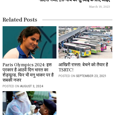
t
March 16, 2023
i
Related Posts
o
n
Paris Olympics 2024: इस
आखिरी रास्ता: बेचने को तैयार है
प्रकार है आठवें दिन भारत का
TSRTC!
शेड्यूल्ड, फिर भी मनु भाकर पर है
POSTED ON
SEPTEMBER 23, 2021
सबकी नजर
POSTED ON
AUGUST 3, 2024