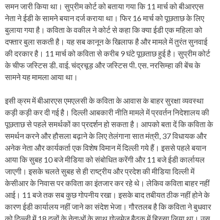
समन जारी किया था। सुप्रीम कोर्ट को बताया गया कि 11 मार्च को बीआरएस
नेता ने ईडी के सामने बयान दर्ज कराया था। फिर 16 मार्च को पूछताछ के लिए
बुलाया गया है। कविता के वकील ने कोर्ट से कहा कि क्या ईडी एक महिला को
दफ्तार बुला सकती है। यह सब कानून के खिलाफ है और मामले में तुरंत सुनवाई
की दरकार है। 11 मार्च को कविता से करीब 9 घंटे पूछताछ हुई है। सुप्रीम कोर्ट
के चीफ जस्टिस डी. वाई. चंद्रचूड़ और जस्टिस पी. एस. नरसिम्हा की बेंच के
सामने यह मामला आया था।
इसी क्रम में बीआरएस एमएलसी के कविता के आवास के बाहर सुरक्षा व्यवस्था
कड़ी कड़ी कर दी गई है। दिल्ली आबकारी नीति मामले में प्रवर्तन निदेशालय की
पूछताछ से पहले समर्थकों का प्रदर्शन हो सकता है। आपको बता दें कि कविता के
समर्थन करने और हौसला बढ़ाने के लिए तेलंगाना सात मंत्री, 37 विधायक और
अनेक नेता और कार्यकर्ता एक विशेष विमान में दिल्ली गये हैं। इससे पहले बयान
आया कि सुबह 10 बजे मीडिया को संबोधित करेंगी और 11 बजे ईडी कार्लायल
जाएगी। इसके चलते सुबह से ही राष्ट्रीय और प्रदेश की मीडिया दिल्ली में
केसीआर के निवास पर कविता का इंतजार कर रहे थे। लेकिव कविता बाहर नहीं
आई। 11 बजे तक सब कुछ गोपनीय रखा। इसके बाद तबीयत ठीक नहीं होने के
कारण ईडी कार्यालय नहीं जाने का संदेश भेजा। गौरतलब है कि कविता ने बुधवार
को दिल्ली में 18 दलों के नेताओं के साथ गोलमेज बैठक में हिस्सा लिया था। उस