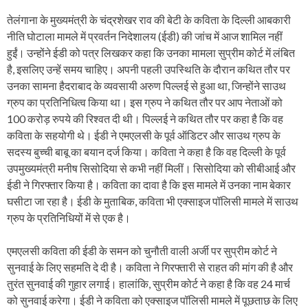
तेलंगाना के मुख्यमंत्री के चंद्रशेखर राव की बेटी के कविता के दिल्ली आबकारी
नीति घोटाला मामले में प्रवर्तन निदेशालय (ईडी) की जांच में आज शामिल नहीं
हुईं। उन्होंने ईडी को पत्र लिखकर कहा कि उनका मामला सुप्रीम कोर्ट में लंबित
है, इसलिए उन्हें समय चाहिए। अपनी पहली उपस्थिति के दौरान कथित तौर पर
उनका सामना हैदराबाद के व्यवसायी अरुण पिल्लई से हुआ था, जिन्होंने साउथ
ग्रुप का प्रतिनिधित्व किया था। इस ग्रुप ने कथित तौर पर आप नेताओं को
100 करोड़ रुपये की रिश्वत दी थी। पिल्लई ने कथित तौर पर कहा है कि वह
कविता के सहयोगी थे। ईडी ने एमएलसी के पूर्व ऑडिटर और साउथ ग्रुप के
सदस्य बुच्ची बाबू का बयान दर्ज किया। कविता ने कहा है कि वह दिल्ली के पूर्व
उपमुख्यमंत्री मनीष सिसोदिया से कभी नहीं मिलीं। सिसोदिया को सीबीआई और
ईडी ने गिरफ्तार किया है। कविता का दावा है कि इस मामले में उनका नाम बेकार
घसीटा जा रहा है। ईडी के मुताबिक, कविता भी एक्साइज पॉलिसी मामले में साउथ
ग्रुप के प्रतिनिधियों में से एक है।
एमएलसी कविता की ईडी के समन को चुनौती वाली अर्जी पर सुप्रीम कोर्ट ने
सुनवाई के लिए सहमति दे दी है। कविता ने गिरफ्तारी से राहत की मांग की है और
तुरंत सुनवाई की गुहार लगाई। हालांकि, सुप्रीम कोर्ट ने कहा है कि वह 24 मार्च
को सुनवाई करेगा। ईडी ने कविता को एक्साइज पॉलिसी मामले में पूछताछ के लिए