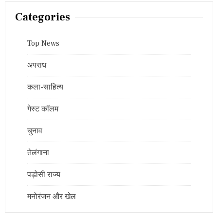
Categories
Top News
अपराध
कला-साहित्य
गेस्ट कॉलम
चुनाव
तेलंगाना
पड़ोसी राज्य
मनोरंजन और खेल