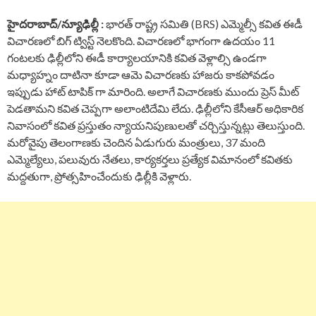
హైదరాబాద్/న్యూఢిల్లీ :
భారత్ రాష్ట్ర సమితి (BRS) ఎమ్మెల్సీ కవిత ఈడీ
విచారణలో బిగ్ ట్విస్ట్ నెలకొంది. విచారణలో భాగంగా ఉదయం 11
గంటలకు ఢిల్లీలోని ఈడీ కార్యాలయానికి కవిత వెళ్లాల్సి ఉండగా
మధ్యాహ్నం దాటినా కూడా ఆమె విచారణకు హాజరు కాకపోవడం
ఇప్పుడు హాట్ టాపిక్ గా మారింది. అలాగే విచారణకు ముందు ప్రెస్ మీట్
పెడతామని కవిత చెప్పగా అలాంటిదేమి లేదు. ఢిల్లీలోని కేసీఆర్ అధికారిక
నివాసంలో కవిత ప్రస్తుతం న్యాయనిపుణులతో చర్చిస్తున్నట్లు తెలుస్తుంది.
మరోవైపు తెలంగాణకు చెందిన ఏడుగురు మంత్రులు, 37 మంది
ఎమ్మెల్యేలు, పలువురు నేతలు, కార్యకర్తలు ప్రత్యేక విమానంలో కవితకు
మద్దతుగా, ప్రోత్సహించేందుకు ఢిల్లీకి వెళ్లారు.