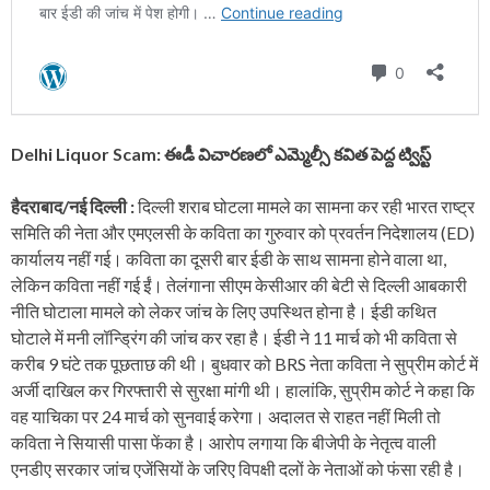
Delhi Liquor Scam: ఈడీ విచారణలో ఎమ్మెల్సీ కవిత పెద్ద ట్విస్ట్
हैदराबाद/नई दिल्ली :
दिल्ली शराब घोटला मामले का सामना कर रही भारत राष्‍ट्र
समिति की नेता और एमएलसी के कविता का गुरुवार को प्रवर्तन निदेशालय (ED)
कार्यालय नहीं गई। कविता का दूसरी बार ईडी के साथ सामना होने वाला था,
लेकिन कविता नहीं गई ईं। तेलंगाना सीएम केसीआर की बेटी से दिल्‍ली आबकारी
नीति घोटाला मामले को लेकर जांच के लिए उपस्थित होना है। ईडी कथित
घोटाले में मनी लॉन्ड्रिंग की जांच कर रहा है। ईडी ने 11 मार्च को भी कविता से
करीब 9 घंटे तक पूछताछ की थी। बुधवार को BRS नेता कविता ने सुप्रीम कोर्ट में
अर्जी दाखिल कर गिरफ्तारी से सुरक्षा मांगी थी। हालांकि, सुप्रीम कोर्ट ने कहा कि
वह याचिका पर 24 मार्च को सुनवाई करेगा। अदालत से राहत नहीं मिली तो
कविता ने सियासी पासा फेंका है। आरोप लगाया कि बीजेपी के नेतृत्व वाली
एनडीए सरकार जांच एजेंसियों के जरिए विपक्षी दलों के नेताओं को फंसा रही है।