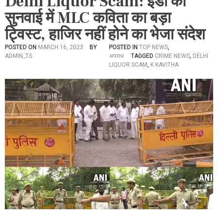
Delhi Liquor Scam: ईडी की
सुनवाई में MLC कविता का बड़ा
ट्विस्ट, हाजिर नहीं होने का भेजा संदेश
POSTED ON
MARCH 16, 2023
BY
POSTED IN
TOP NEWS
,
ADMIN_TS
अपराध
TAGGED
CRIME NEWS
,
DELHI
LIQUOR SCAM
,
K KAVITHA