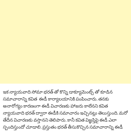
ఇక న్యాయవాది సోమా భరత్ తో కొన్ని డాక్యూమెంట్స్ తో కూడిన
సమాచారాన్ని కవిత ఈడీ కార్యాలయానికి పంపించారు. తనకు
అనారోగ్యం కారణంగా ఈడీ విచారణకు హాజరు కాలేనని కవిత
న్యాయవాది భరత్ ద్వారా ఈడీకి సమాచారం ఇచ్చినట్లు తెలుస్తుంది. మరో
తేదీన విచారణకు వస్తానని తెలిపారు. కానీ కవిత విజ్ఞప్తిపై ఈడీ ఎలా
స్పందిస్తుందో చూడాలి. ప్రస్తుతం భరత్ తీసుకొచ్చిన సమాచారాన్ని ఈడీ