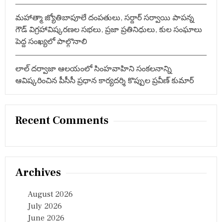
మహాత్మా జ్యోతిబాపూలే దంపతులు, సర్దార్ సర్వాయి పాపన్న
గౌడ్ విగ్రహావిష్కరణల సభలు, ప్రజా ప్రతినిధులు, కుల సంఘాలు
పెద్ద సంఖ్యలో పాల్గొనాలి
లాల్ దర్వాజా ఆలయంలో సింహవాహిని సంకలనాన్ని
ఆవిష్కరించిన పీసీసీ ప్రధాన కార్యదర్శి కొప్పుల ప్రవీణ్ కుమార్
Recent Comments
Archives
August 2026
July 2026
June 2026