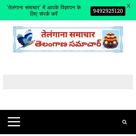
X
'तेलंगाना समाचार' में आपके विज्ञापन के
9492925120
लिए संपर्क करें
S
k
i
p
t
o
c
o
n
t
e
n
t