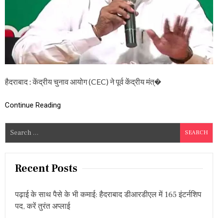
त्री
ब
ल
रा
म
ना
इ
क
के
खि
हैदराबाद : केंद्रीय चुनाव आयोग (CEC) ने पूर्व केंद्रीय मंत्�
ला
फ
Continue Reading
लि
या
क
S
ड़ा
e
ए
क्श
a
न
r
Recent Posts
,
c
चु
ना
h
व
पढ़ाई के साथ पैसे के भी कमाई: हैदराबाद डीआरडीएल में 165 इंटर्नशिप
f
ल
पद, करें तुरंत अप्लाई
o
ड़