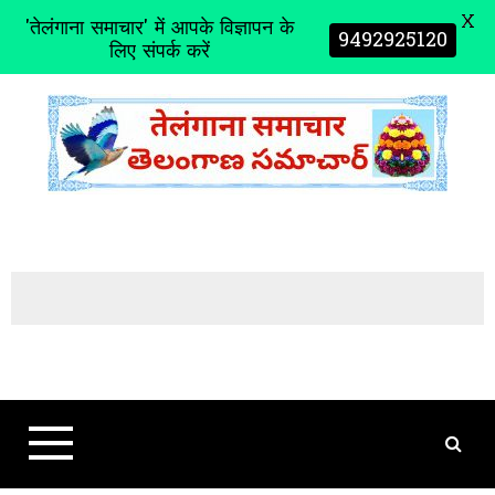
X
'तेलंगाना समाचार' में आपके विज्ञापन के
9492925120
लिए संपर्क करें
S
k
i
p
t
o
c
o
n
t
e
n
t