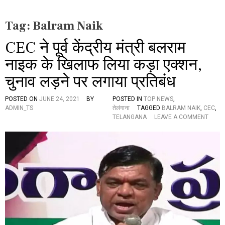
Tag:
Balram Naik
CEC ने पूर्व केंद्रीय मंत्री बलराम
नाइक के खिलाफ लिया कड़ा एक्शन,
चुनाव लड़ने पर लगाया प्रतिबंध
POSTED ON
JUNE 24, 2021
BY
POSTED IN
TOP NEWS
,
ADMIN_TS
तेलंगाना
TAGGED
BALRAM NAIK
,
CEC
,
O
TELANGANA
LEAVE A COMMENT
N
C
E
C
ने
पू
र्व
कें
द्री
य
मं