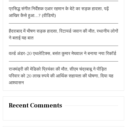
ने
r
प
प्रसिद्ध संगीत निर्देशक एआर रहमान के बेटे का सड़क हादसा, पढ़ें
:
र
आखिर कैसे हुआ…? (वीडियो)
ल
गा
या
हैदराबाद में भीषण सड़क हादसा, रिटायर्ड जवान की मौत, स्थानीय लोगों
प्र
ति
ने बताई यह बात
बं
ध
वर्ल्ड अंडर-20 एथलेटिक्स, बसंत कुमार मेघवाल ने बनाया नया रिकॉर्ड
राजमंड्री की मेडिको प्रियंका की मौत, सीएम चंद्रबाबू ने पीड़ित
परिवार को 20 लाख रुपये की आर्थिक सहायता की घोषणा, दिया यह
आश्वासन
Recent Comments