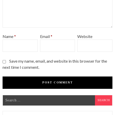
Name
*
Email
*
Website
Save my name, email, and website in this browser for the
next time I comment.
S
e
a