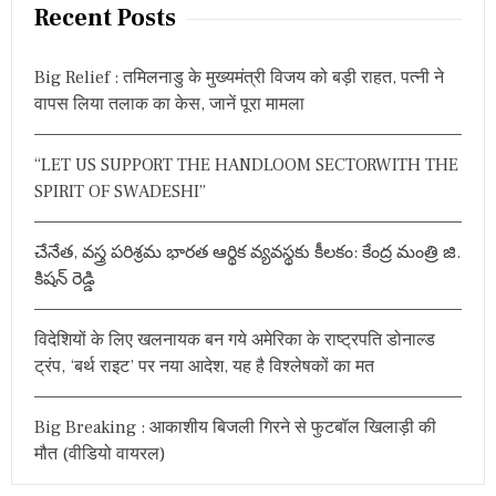
r
Recent Posts
c
h
Big Relief : तमिलनाडु के मुख्यमंत्री विजय को बड़ी राहत, पत्नी ने
f
वापस लिया तलाक का केस, जानें पूरा मामला
o
r
“LET US SUPPORT THE HANDLOOM SECTORWITH THE
:
SPIRIT OF SWADESHI”
చేనేత, వస్త్ర పరిశ్రమ భారత ఆర్థిక వ్యవస్థకు కీలకం: కేంద్ర మంత్రి జి.
కిషన్ రెడ్డి
विदेशियों के लिए खलनायक बन गये अमेरिका के राष्ट्रपति डोनाल्ड
ट्रंप, ‘बर्थ राइट’ पर नया आदेश, यह है विश्लेषकों का मत
Big Breaking : आकाशीय बिजली गिरने से फुटबॉल खिलाड़ी की
मौत (वीडियो वायरल)