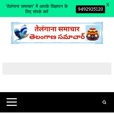
X
'तेलंगाना समाचार' में आपके विज्ञापन के
9492925120
लिए संपर्क करें
S
k
i
p
t
o
c
o
n
t
e
n
t