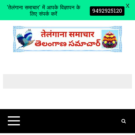
X
'तेलंगाना समाचार' में आपके विज्ञापन के
9492925120
लिए संपर्क करें
S
k
i
p
t
o
c
o
n
t
e
n
t