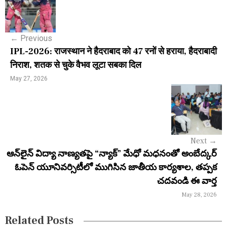
o
s
←
Previous
t
IPL-2026: राजस्थान ने हैदराबाद को 47 रनों से हराया, हैदराबादी
n
निराश, शतक से चुके वैभव लूटा सबका दिल
a
May 27, 2026
v
i
g
Next
→
a
ఆన్‌లైన్ విద్యా నాణ్యతపై “న్యాక్” మేధో మధనంతో అంబేద్కర్
ఓపెన్ యూనివర్సిటీలో ముగిసిన జాతీయ కార్యశాల, తప్పక
t
చదవండి ఈ వార్త
i
May 28, 2026
o
Related Posts