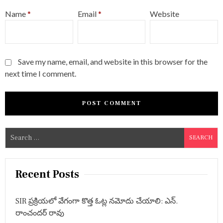
Name
*
Email
*
Website
Save my name, email, and website in this browser for the
next time I comment.
S
e
a
r
Recent Posts
c
h
SIR ప్రక్రియలో వేగంగా కొత్త ఓట్ల నమోదు చేయాలి: ఎన్.
f
రాంచందర్ రావు
o