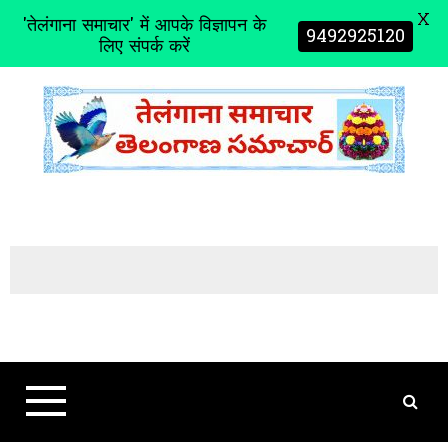
X
'तेलंगाना समाचार' में आपके विज्ञापन के
9492925120
लिए संपर्क करें
S
k
i
p
t
o
c
o
n
t
e
n
t