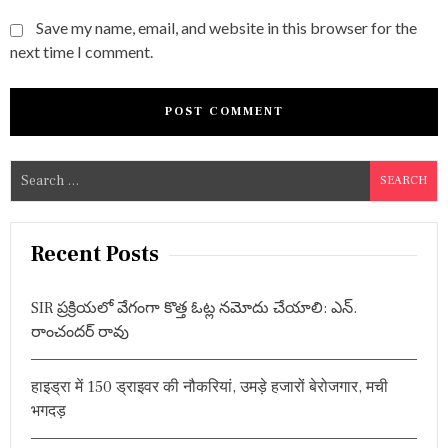
Save my name, email, and website in this browser for the
next time I comment.
S
e
a
r
Recent Posts
c
h
SIR ప్రక్రియలో వేగంగా కొత్త ఓట్ల నమోదు చేయాలి: ఎన్.
f
రాంచందర్ రావు
o
r
हाइड्रा में 150 ड्राइवर की नौकरियां, उमड़े हजारों बेरोजगार, मची
:
भगदड़