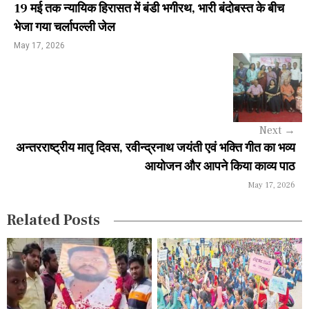
19 मई तक न्यायिक हिरासत में बंडी भगीरथ, भारी बंदोबस्त के बीच
n
भेजा गया चर्लापल्ली जेल
a
May 17, 2026
v
i
g
Next
→
a
अन्तरराष्ट्रीय मातृ दिवस, रवीन्द्रनाथ जयंती एवं भक्ति गीत का भव्य
आयोजन और आपने किया काव्य पाठ
t
May 17, 2026
i
Related Posts
o
n