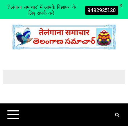
X
'तेलंगाना समाचार' में आपके विज्ञापन के
9492925120
लिए संपर्क करें
S
k
i
p
t
o
c
o
n
t
e
n
t