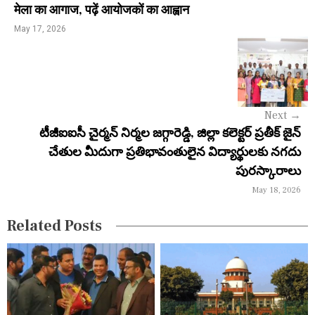
n
मेला का आगाज, पढ़ें आयोजकों का आह्वान
a
May 17, 2026
v
i
g
Next
→
a
టీజీఐఐసీ చైర్మన్ నిర్మల జగ్గారెడ్డి, జిల్లా కలెక్టర్ ప్రతీక్ జైన్
చేతుల మీదుగా ప్రతిభావంతులైన విద్యార్థులకు నగదు
t
పురస్కారాలు
i
May 18, 2026
o
Related Posts
n