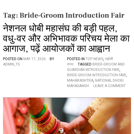
Tag:
Bride-Groom Introduction Fair
नेशनल धोबी महासंघ की बड़ी पहल,
वधु-वर और अभिभावक परिचय मेला का
आगाज, पढ़ें आयोजकों का आह्वान
POSTED ON
MAY 17, 2026
BY
POSTED IN
TOP NEWS
,
पड़ोसी
ADMIN_TS
राज्य
TAGGED
BRIDE-GROOM AND
GUARDIAN INTRODUCTION FAIR
,
BRIDE-GROOM INTRODUCTION FAIR
,
MAHARASHTRA
,
NATIONAL DHOBI
O
MAHASANGH
LEAVE A COMMENT
N
ने
श
न
ल
धो
बी
म