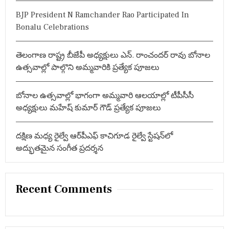
य
:
मे
BJP President N Ramchander Rao Participated In
ला
Bonalu Celebrations
का
आ
गा
తెలంగాణ రాష్ట్ర బీజేపీ అధ్యక్షులు ఎన్. రాంచందర్ రావు బోనాల
ज
,
ఉత్సవాల్లో పాల్గొని అమ్మవారికి ప్రత్యేక పూజలు
प
ढ़ें
आ
బోనాల ఉత్సవాల్లో భాగంగా అమ్మవారి ఆలయాల్లో టీపీసీసీ
यो
అధ్యక్షులు మహేష్ కుమార్ గౌడ్ ప్రత్యేక పూజలు
ज
कों
का
దక్షిణ మధ్య రైల్వే ఆర్‌పీఎఫ్ కాచిగూడ రైల్వే స్టేషన్‌లో
आ
అద్భుతమైన సంగీత ప్రదర్శన
ह्वा
न
Recent Comments