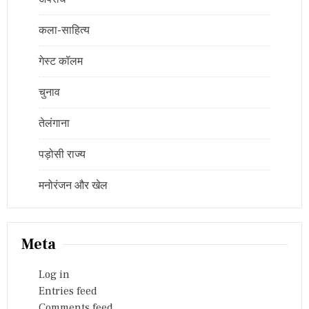
कला-साहित्य
गेस्ट कॉलम
चुनाव
तेलंगाना
पड़ोसी राज्य
मनोरंजन और खेल
Meta
Log in
Entries feed
Comments feed