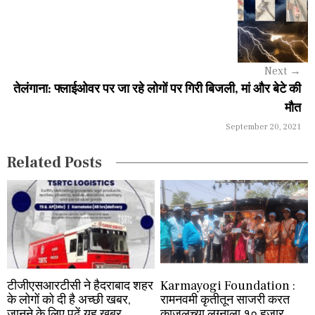
v
i
g
Next
→
a
तेलंगाना: फ्लाईओवर पर जा रहे लोगों पर गिरी बिजली, मां और बेटे की
मौत
t
September 20, 2021
i
Related Posts
o
n
टीजीएसआरटीसी ने हैदराबाद शहर
Karmayogi Foundation :
के लोगों को दी है अच्छी खबर,
रामनवमी कृतीतून साजरी करत
जानने के लिए पढ़ें यह खबर
काजलच्या लग्नाला १० हजार