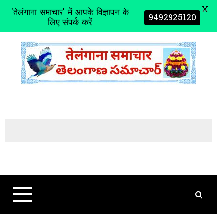
X
'तेलंगाना समाचार' में आपके विज्ञापन के
9492925120
लिए संपर्क करें
S
k
i
p
t
o
c
o
n
t
e
n
t