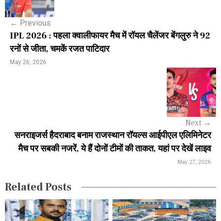
s
←
Previous
t
IPL 2026 : पहला क्वालीफायर मैच में रॉयल चैलेंजर बेंगलुरु ने 92
n
रनों से जीता, चमकें रजत पाटिदार
a
May 26, 2026
v
i
g
Next
→
a
सनराइजर्स हैदराबाद बनाम राजस्थान रॉयल्स आईपीएल एलिमिनेटर
मैच पर सबकी नजरें, ये हैं दोनों टीमों की ताकत, यहां पर देखें लाइव
t
May 27, 2026
i
Related Posts
o
n