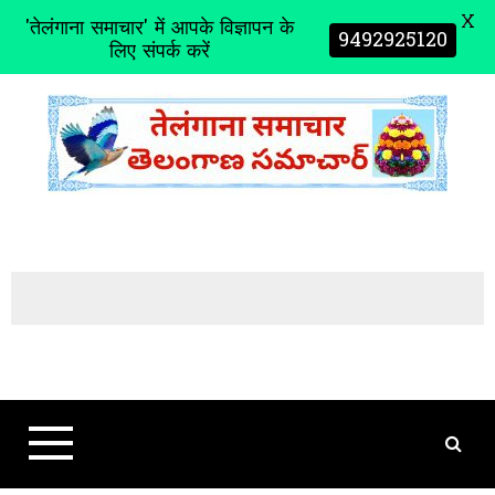
X
'तेलंगाना समाचार' में आपके विज्ञापन के
9492925120
लिए संपर्क करें
S
k
i
p
t
o
c
o
n
t
e
n
t