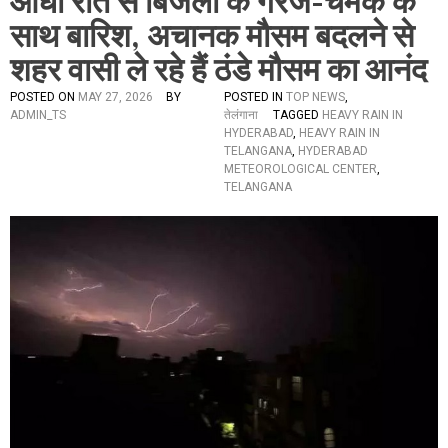
आधी रात से बिजली के गरज-चमक के
साथ बारिश, अचानक मौसम बदलने से
शहर वासी ले रहे हैं ठंडे मौसम का आनंद
POSTED ON
MAY 27, 2026
BY
POSTED IN
TOP NEWS
,
ADMIN_TS
तेलंगाना
TAGGED
HEAVY RAIN IN
HYDERABAD
,
HEAVY RAIN IN
TELANGANA
,
HYDERABAD
METEOROLOGICAL CENTER
,
TELANGANA