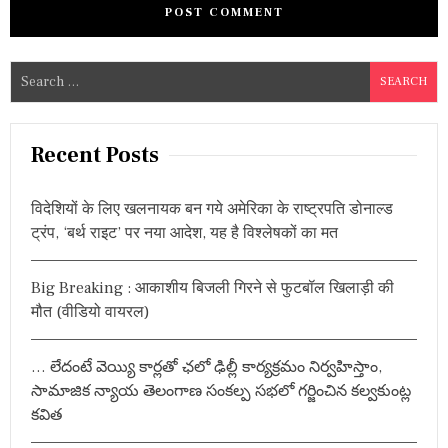
S
e
a
r
Recent Posts
c
h
विदेशियों के लिए खलनायक बन गये अमेरिका के राष्ट्रपति डोनाल्ड
f
ट्रंप, ‘बर्थ राइट’ पर नया आदेश, यह है विश्लेषकों का मत
o
r
Big Breaking : आकाशीय बिजली गिरने से फुटबॉल खिलाड़ी की
:
मौत (वीडियो वायरल)
… లేదంటే వెయ్యి కార్లతో ఛలో ఢిల్లీ కార్యక్రమం నిర్వహిస్తాం,
సామాజిక న్యాయ తెలంగాణ సంకల్ప సభలో గర్జించిన కల్వకుంట్ల
కవిత