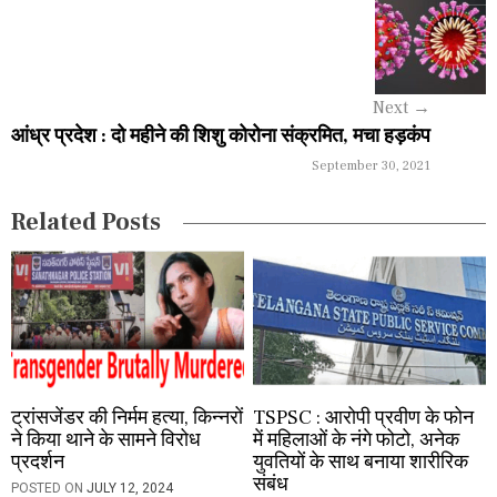
a
v
i
Next
→
g
आंध्र प्रदेश : दो महीने की शिशु कोरोना संक्रमित, मचा हड़कंप
a
September 30, 2021
t
Related Posts
i
o
n
ट्रांसजेंडर की निर्मम हत्या, किन्नरों
TSPSC : आरोपी प्रवीण के फोन
ने किया थाने के सामने विरोध
में महिलाओं के नंगे फोटो, अनेक
प्रदर्शन
युवतियों के साथ बनाया शारीरिक
संबंध
POSTED ON
JULY 12, 2024