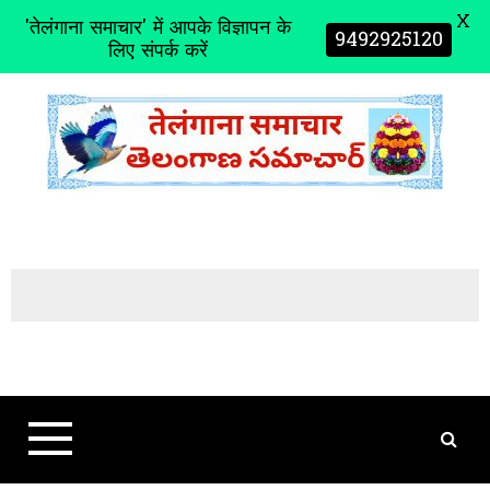
X
'तेलंगाना समाचार' में आपके विज्ञापन के
9492925120
लिए संपर्क करें
S
k
i
p
t
o
c
o
n
t
e
n
t