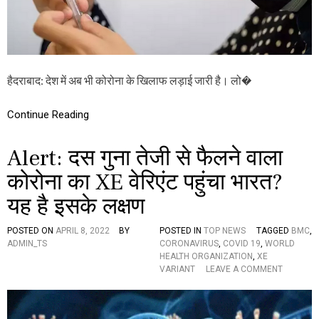
8
सा
ल
से
अ
धि
हैदराबाद: देश में अब भी कोरोना के खिलाफ लड़ाई जारी है। लो�
क
उ
Continue Reading
म्म
वा
लों
Alert: दस गुना तेजी से फैलने वाला
को
ल
कोरोना का XE वेरिएंट पहुंचा भारत?
गे
गी
यह है इसके लक्षण
बू
स्ट
र
POSTED ON
APRIL 8, 2022
BY
POSTED IN
TOP NEWS
TAGGED
BMC
,
डो
ADMIN_TS
CORONAVIRUS
,
COVID 19
,
WORLD
ज
HEALTH ORGANIZATION
,
XE
,
O
VARIANT
LEAVE A COMMENT
य
N
हां
A
प
L
र