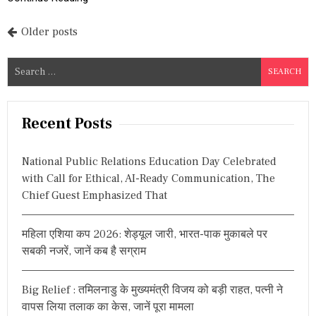
रो
ना
सं
P
Older posts
क्र
मि
o
S
त
,
s
e
फ
a
स
t
r
ल
Recent Posts
नु
s
c
क
h
सा
n
National Public Relations Education Day Celebrated
f
न
with Call for Ethical, AI-Ready Communication, The
का
a
o
Chief Guest Emphasized That
जा
r
य
v
:
जा
ले
i
महिला एशिया कप 2026: शेड्यूल जारी, भारत-पाक मुकाबले पर
ने
सबकी नजरें, जानें कब है सग्राम
आ
g
ये
य
a
Big Relief : तमिलनाडु के मुख्यमंत्री विजय को बड़ी राहत, पत्नी ने
ह
वापस लिया तलाक का केस, जानें पूरा मामला
मं
t