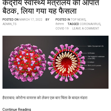
केंद्रीय स्वास्थ्य मंत्रालय की आपात
ट
प
बैठक, लिया गया यह फैसला
हुं
चा
भा
POSTED ON
MARCH 17, 2022
BY
POSTED IN
TOP NEWS
,
र
ADMIN_TS
तेलंगाना
TAGGED
CORONAVIRUS
,
त
O
COVID 19
LEAVE A COMMENT
?
N
य
को
ह
वि
है
ड
इ
-
स
1
के
9
ल
की
क्ष
चौ
ण
थी
ल
ह
र
की
आ
हैदराबाद: कोरोना वायरस को लेकर एक बार चिंता के बादल मंडरा
शं
का
,
Continue Reading