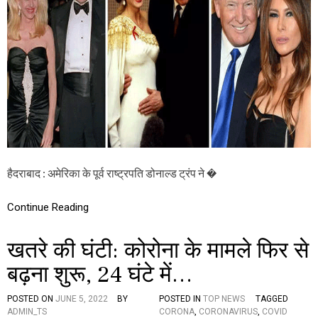
नी
3
मा
5
म
0
ला
ए
:
क्टि
अ
व
मे
के
रि
स
का
,
के
जा
पू
नें
र्व
ते
रा
लं
ष्ट्र
हैदराबाद : अमेरिका के पूर्व राष्ट्रपति डोनाल्ड ट्रंप ने �
गा
प
ना
ति
व
डो
Continue Reading
ए
ना
पी
ल्ड
की
खतरे की घंटी: कोरोना के मामले फिर से
ट्रं
स्थि
प
ति
बढ़ना शुरू, 24 घंटे में…
ज
मा
न
POSTED ON
JUNE 5, 2022
BY
POSTED IN
TOP NEWS
TAGGED
त
ADMIN_TS
CORONA
,
CORONAVIRUS
,
COVID