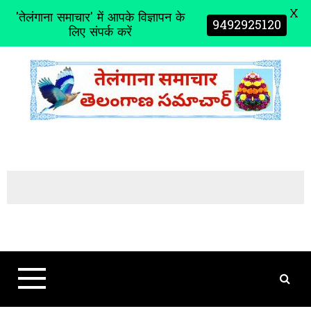
X
'तेलंगाना समाचार' में आपके विज्ञापन के
9492925120
लिए संपर्क करें
S
k
i
p
t
o
c
o
n
t
e
n
t