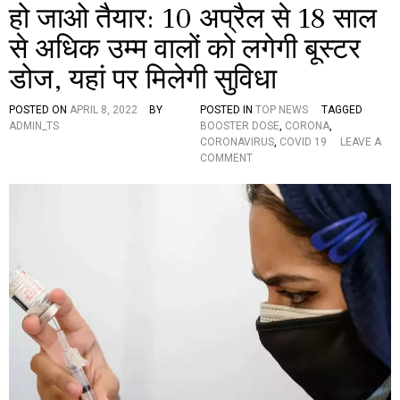
हो जाओ तैयार: 10 अप्रैल से 18 साल
2
4
से अधिक उम्म वालों को लगेगी बूस्टर
घं
टे
डोज, यहां पर मिलेगी सुविधा
में
…
POSTED ON
APRIL 8, 2022
BY
POSTED IN
TOP NEWS
TAGGED
ADMIN_TS
BOOSTER DOSE
,
CORONA
,
CORONAVIRUS
,
COVID 19
LEAVE A
O
COMMENT
N
हो
जा
ओ
तै
या
र
:
1
0
अ
प्रै
ल
से
1