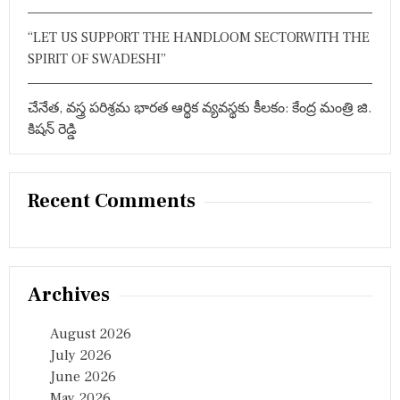
त्री
प
i
“LET US SUPPORT THE HANDLOOM SECTORWITH THE
रे
शा
o
SPIRIT OF SWADESHI”
न
n
చేనేత, వస్త్ర పరిశ్రమ భారత ఆర్థిక వ్యవస్థకు కీలకం: కేంద్ర మంత్రి జి.
కిషన్ రెడ్డి
Recent Comments
Archives
August 2026
July 2026
June 2026
May 2026