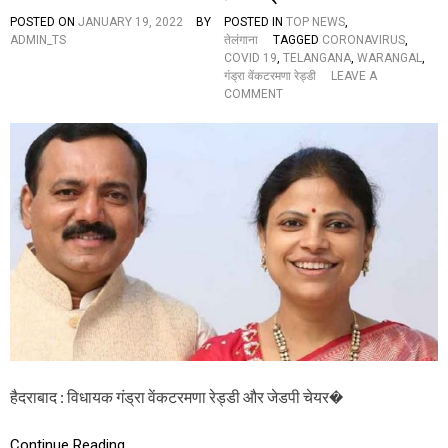
द
POSTED ON
JANUARY 19, 2022
BY
POSTED IN
TOP NEWS
,
ह
ADMIN_TS
तेलंगाना
TAGGED
CORONAVIRUS
,
श
COVID 19
,
TELANGANA
,
WARANGAL
,
त
गंड्रा वेंकटरमणा रेड्डी
LEAVE A
,
O
COMMENT
रा
N
त
वि
का
धा
क
य
र्फ्यू
क
जा
गं
री
ड्रा
वें
क
ट
र
म
णा
रे
ड्डी
दं
हैदराबाद : विधायक गंड्रा वेंकटरमणा रेड्डी और जेडपी चेयर�
प
त्ति
को
Continue Reading