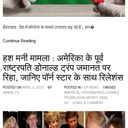
हा
रा
ष्ट्र
औ
र
हैदराबाद : देश में कोरोना के मामले लगातार बढ़ रहे हैं। शन�
क
र्ना
ट
Continue Reading
क
में
ए
हश मनी मामला : अमेरिका के पूर्व
क
-
राष्ट्रपति डोनाल्ड ट्रंप जमानत पर
ए
रिहा, जानिए पॉर्न स्‍टार के साथ रिलेशंस
क
म
री
POSTED ON
APRIL 5, 2023
BY
POSTED IN
TOP NEWS
TAGGED
ज
ADMIN_TS
AMERICA
,
CORONAVIRUS
,
DONALD
की
TRUMP
,
HUSH MONEY CASE
,
मौ
O
US
LEAVE A COMMENT
त
N
,
ह
दे
श
श
म
में