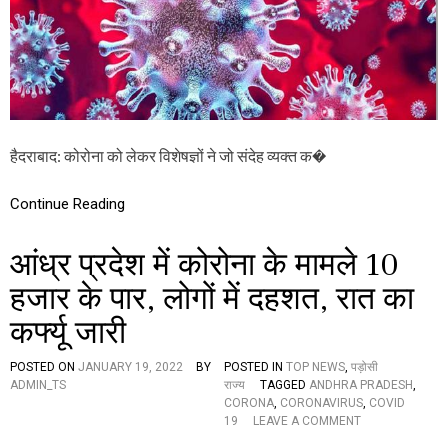
रो
का
ना
अ
मा
भा
म
व
लों
में
भा
री
हैदराबाद: कोरोना को लेकर विशेषज्ञों ने जो संदेह व्यक्त क�
ब
ढ़ो
त्त
Continue Reading
री
,
जी
आंध्र प्रदेश में कोरोना के मामले 10
ए
म
हजार के पार, लोगों में दहशत, रात का
ए
कर्फ्यू जारी
म
सी
में
POSTED ON
JANUARY 19, 2022
BY
POSTED IN
TOP NEWS
,
पड़ोसी
स
ADMIN_TS
राज्य
TAGGED
ANDHRA PRADESH
,
ब
CORONA
,
CORONAVIRUS
,
COVID
से
O
19
LEAVE A COMMENT
ज्या
N
दा