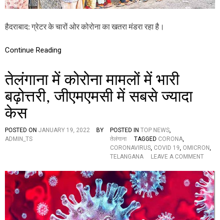
ला
हा
है
को
हैदराबाद: ग्रेटर के चारों ओर कोरोना का खतरा मंडरा रहा है।
रो
ना
Continue Reading
का
ख
त
तेलंगाना में कोरोना मामलों में भारी
रा
,
बढ़ोत्तरी, जीएमएमसी में सबसे ज्यादा
ह
वा
केस
में
वा
POSTED ON
JANUARY 19, 2022
BY
POSTED IN
TOP NEWS
,
दे
ADMIN_TS
तेलंगाना
TAGGED
CORONA
,
,
CORONAVIRUS
,
COVID 19
,
OMICRON
,
आ
O
TELANGANA
LEAVE A COMMENT
इ
N
सो
ते
ले
लं
श
गा
न
ना
सें
में
ट
को
रों