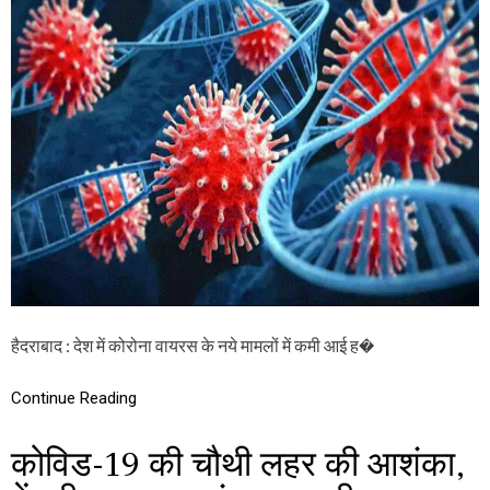
E
मि
R
ले
T
गी
:
सु
द
वि
स
धा
गु
ना
ते
जी
से
फै
ल
ने
वा
ला
को
रो
हैदराबाद : देश में कोरोना वायरस के नये मामलों में कमी आई ह�
ना
का
X
Continue Reading
E
वे
कोविड-19 की चौथी लहर की आशंका,
रि
एं