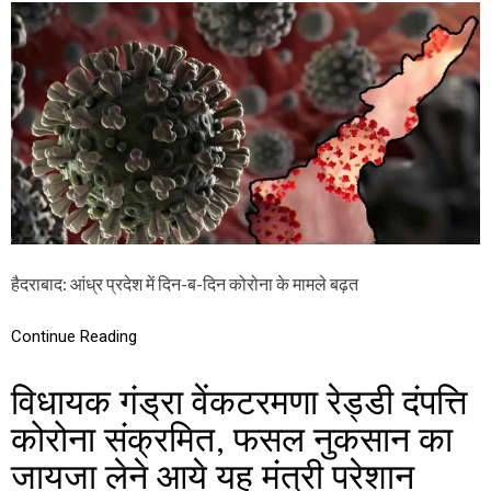
आं
के
ध्र
स
प्र
दे
श
में
को
रो
ना
के
मा
म
ले
1
हैदराबाद: आंध्र प्रदेश में दिन-ब-दिन कोरोना के मामले बढ़त
0
ह
जा
Continue Reading
र
के
पा
विधायक गंड्रा वेंकटरमणा रेड्डी दंपत्ति
र
,
कोरोना संक्रमित, फसल नुकसान का
लो
गों
जायजा लेने आये यह मंत्री परेशान
में