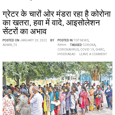
कें
द्री
ग्रेटर के चारों ओर मंडरा रहा है कोरोना
य
स्वा
का खतरा, हवा में वादे, आइसोलेशन
स्थ्य
मं
सेंटरों का अभाव
त्रा
ल
य
POSTED ON
JANUARY 20, 2022
BY
POSTED IN
TOP NEWS
,
की
ADMIN_TS
तेलंगाना
TAGGED
CORONA
,
आ
CORONAVIRUS
,
COVID 19
,
GHMC
,
पा
O
HYDERABAD
LEAVE A COMMENT
त
N
बै
ग्रे
ठ
ट
क
र
,
के
लि
चा
या
रों
ग
ओ
या
र
य
मं
ह
ड
फै
रा
स
र