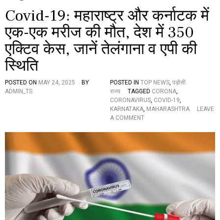
Covid-19: महाराष्ट्र और कर्नाटक में
एक-एक मरीज की मौत, देश में 350
एक्टिव केस, जानें तेलंगाना व एपी की
स्थिति
POSTED ON
MAY 24, 2025
BY
POSTED IN
TOP NEWS
,
पड़ोसी
ADMIN_TS
राज्य
TAGGED
CORONA
,
CORONAVIRUS
,
COVID-19
,
KARNATAKA
,
MAHARASHTRA
LEAVE
O
A COMMENT
N
C
O
V
I
D
-
1
9
:
म