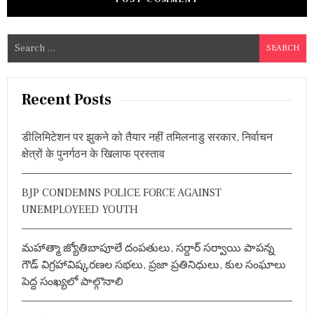
S
e
a
r
Recent Posts
c
h
डीलिमिटेशन पर झुकने को तैयार नहीं तमिलनाडु सरकार, निर्वाचन
f
क्षेत्रों के पुनर्गठन के खिलाफ प्रस्ताव
o
r
BJP CONDEMNS POLICE FORCE AGAINST
:
UNEMPLOYEED YOUTH
మహాత్మా జ్యోతిబాపూలే దంపతులు, సర్దార్ సర్వాయి పాపన్న
గౌడ్ విగ్రహావిష్కరణల సభలు, ప్రజా ప్రతినిధులు, కుల సంఘాలు
పెద్ద సంఖ్యలో పాల్గొనాలి