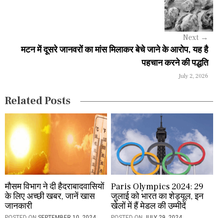
i
g
Next
→
a
मटन में दूसरे जानवरों का मांस मिलाकर बेचे जाने के आरोप, यह है
पहचान करने की पद्धति
t
July 2, 2026
i
Related Posts
o
n
मौसम विभाग ने दी हैदराबादवासियों
Paris Olympics 2024: 29
के लिए अच्छी खबर, जानें खास
जुलाई को भारत का शेड्यूल, इन
जानकारी
खेलों में हैं मेडल की उम्मीदें
POSTED ON
SEPTEMBER 10, 2024
POSTED ON
JULY 29, 2024