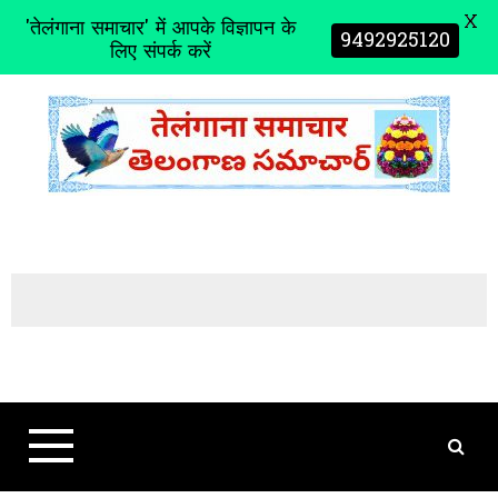
X
'तेलंगाना समाचार' में आपके विज्ञापन के
9492925120
लिए संपर्क करें
S
k
i
p
t
o
c
o
n
t
e
n
t