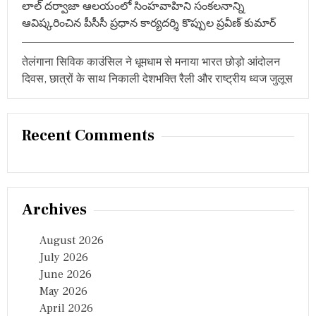
లాల్ దర్వాజా ఆలయంలో సింహవాహిని సంకలనాన్ని
ఆవిష్కరించిన పీసీసీ ప్రధాన కార్యదర్శి కొప్పుల ప్రవీణ్ కుమార్
तेलंगाना सिविक काउंसिल ने धूमधाम से मनाया भारत छोड़ो आंदोलन
दिवस, छात्रों के साथ निकाली देशभक्ति रैली और राष्ट्रीय ध्वज जुलूस
Recent Comments
Archives
August 2026
July 2026
June 2026
May 2026
April 2026