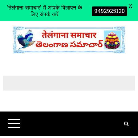
X
'तेलंगाना समाचार' में आपके विज्ञापन के
9492925120
लिए संपर्क करें
S
k
i
p
t
o
c
o
n
t
e
n
t