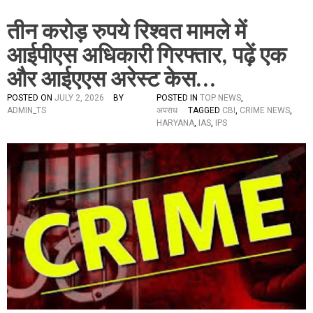
तीन करोड़ रुपये रिश्वत मामले में
आईपीएस अधिकारी गिरफ्तार, पढ़ें एक
और आईएएस अरेस्ट केस…
POSTED ON
JULY 2, 2026
BY
POSTED IN
TOP NEWS
,
ADMIN_TS
अपराध
TAGGED
CBI
,
CRIME NEWS
,
HARYANA
,
IAS
,
IPS