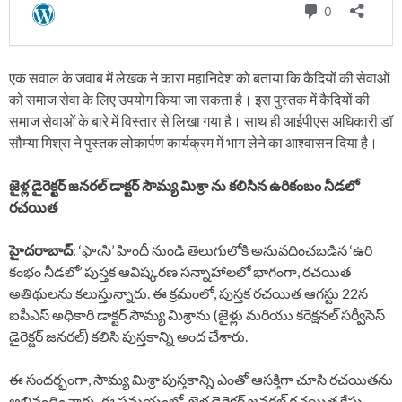
एक सवाल के जवाब में लेखक ने कारा महानिदेश को बताया कि कैदियों की सेवाओं
को समाज सेवा के लिए उपयोग किया जा सकता है। इस पुस्तक में कैदियों की
समाज सेवाओं के बारे में विस्तार से लिखा गया है। साथ ही आईपीएस अधिकारी डॉ
सौम्या मिश्रा ने पुस्तक लोकार्पण कार्यक्रम में भाग लेने का आश्वासन दिया है।
జైళ్ల డైరెక్టర్ జనరల్ డాక్టర్ సౌమ్య మిశ్రా ను కలిసిన ఉరికంబం నీడలో
రచయిత
హైదరాబాద్
: ‘ఫాఁసి’ హిందీ నుండి తెలుగులోకి అనువదించబడిన ‘ఉరి
కంభం నీడలో’ పుస్తక ఆవిష్కరణ సన్నాహాలలో భాగంగా, రచయిత
అతిథులను కలుస్తున్నారు. ఈ క్రమంలో, పుస్తక రచయిత ఆగస్టు 22న
ఐపీఎస్ అధికారి డాక్టర్ సౌమ్య మిశ్రాను (జైళ్లు మరియు కరెక్షనల్ సర్వీసెస్
డైరెక్టర్ జనరల్) కలిసి పుస్తకాన్ని అంద చేశారు.
ఈ సందర్భంగా, సౌమ్య మిశ్రా పుస్తకాన్ని ఎంతో ఆసక్తిగా చూసి రచయితను
అభినందించారు. ఈ సమయంలో, జైళ్ల డైరెక్టర్ జనరల్ రచయిత కేసు,