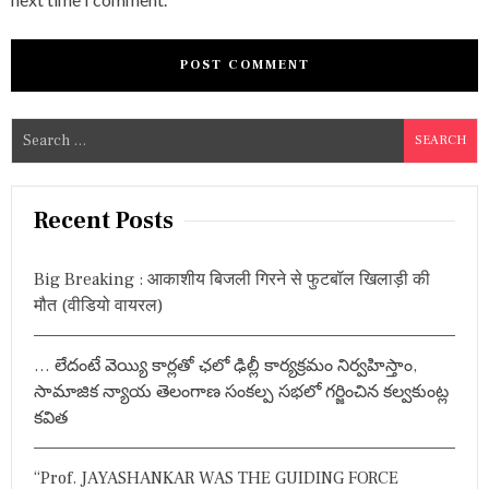
S
e
a
r
Recent Posts
c
h
Big Breaking : आकाशीय बिजली गिरने से फुटबॉल खिलाड़ी की
f
मौत (वीडियो वायरल)
o
r
… లేదంటే వెయ్యి కార్లతో ఛలో ఢిల్లీ కార్యక్రమం నిర్వహిస్తాం,
:
సామాజిక న్యాయ తెలంగాణ సంకల్ప సభలో గర్జించిన కల్వకుంట్ల
కవిత
“Prof. JAYASHANKAR WAS THE GUIDING FORCE