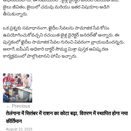
జైలు జీవితం, జైలులో చదువు మరియు ఇతర విషయాల అడిగి
తీసుకున్నారు.
ఒక ప్రశ్నకు సమాధానంగా, ఖైదీల సేవలను సామాజిక సేవ కోసం
ఉపయోగించుకోవచ్చని రచయిత జైళ్ల డైరెక్టర్ జనరల్‌తో అన్నారు. ఈ
పుస్తకంలో ఖైదీల సామాజిక సేవల గురించి వివరంగా వ్రాయబడిందన్నరు.
అలాగే, ఐపీఎస్ అధికారి డాక్టర్ సౌమ్య మిశ్రా పుస్తక ఆవిష్కరణ
కార్యక్రమంలో పాల్గొంటానని హామీ ఇచ్చారు.
P
o
s
←
Previous
t
तेलंगाना में सितंबर में राशन का कोटा बढ़ा, वितरण में स्थापित होगा नया
n
कीर्तिमान
a
August 22, 2025