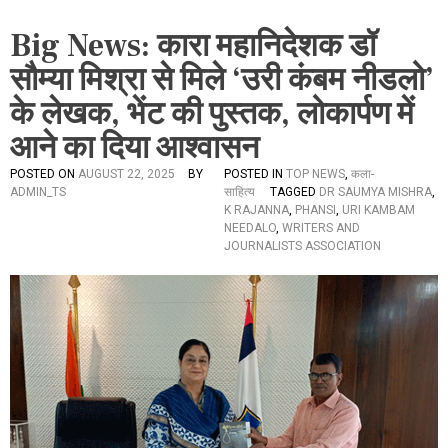
Big News: कारा महानिदेशक डॉ
सौम्या मिश्रा से मिले ‘उरी कंबम नीडलो’
के लेखक, भेंट की पुस्तक, लोकार्पण में
आने का दिया आश्वासन
POSTED ON
AUGUST 22, 2025
BY
POSTED IN
TOP NEWS
,
कला-
ADMIN_TS
साहित्य
TAGGED
DR SAUMYA MISHRA
,
K RAJANNA
,
PHANSI
,
URI KAMBAM
NEEDALO
,
WRITERS AND
JOURNALISTS ASSOCIATION