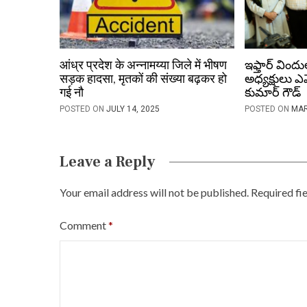
t
i
o
आंध्र प्रदेश के अन्नामय्या जिले में भीषण
ఇఫ్తార్ విందు
सड़क हादसा, मृतकों की संख्या बढ़कर हो
అధ్యక్షులు ఎ
n
गई नौ
కుమార్ గౌడ్
POSTED ON
JULY 14, 2025
POSTED ON
MAR
Leave a Reply
Your email address will not be published.
Required fi
Comment
*