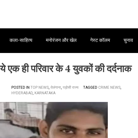
कला-साहित्य
मनोरंजन और खेल
गेस्ट कॉलम
चुनाव
ये एक ही परिवार के 4 युवकों की दर्दनाक
POSTED IN
TOP NEWS
,
तेलंगाना
,
पड़ोसी राज्य
TAGGED
CRIME NEWS
,
HYDERABAD
,
KARNATAKA