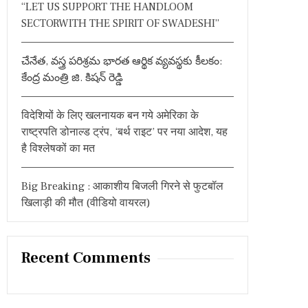
“LET US SUPPORT THE HANDLOOM
SECTORWITH THE SPIRIT OF SWADESHI”
చేనేత, వస్త్ర పరిశ్రమ భారత ఆర్థిక వ్యవస్థకు కీలకం:
కేంద్ర మంత్రి జి. కిషన్ రెడ్డి
विदेशियों के लिए खलनायक बन गये अमेरिका के
राष्ट्रपति डोनाल्ड ट्रंप, ‘बर्थ राइट’ पर नया आदेश, यह
है विश्लेषकों का मत
Big Breaking : आकाशीय बिजली गिरने से फुटबॉल
खिलाड़ी की मौत (वीडियो वायरल)
Recent Comments