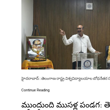
హైదరాబాద్ : తెలంగాణ రాష్ట్ర విశ్వవిద్యాలయాల బోధనేతర
Continue Reading
ముందుంది ముసళ్ల పండగ: త