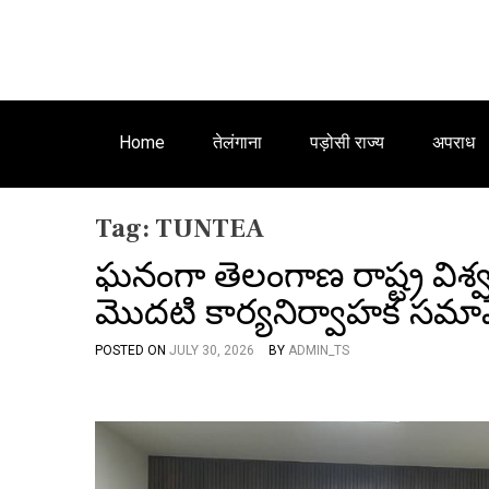
Home
तेलंगाना
पड़ोसी राज्य
अपराध
Tag:
TUNTEA
ఘనంగా తెలంగాణ రాష్ట్ర వ
మొదటి కార్యనిర్వాహక సమా
POSTED ON
JULY 30, 2026
BY
ADMIN_TS