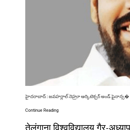
హైదరాబాద్ : జవహర్లాల్ నెహ్రూ ఆర్కిటెక్చర్ అండ్ ఫైనాన్స�
Continue Reading
तेलंगाना विश्वविद्यालय गैर-अध्या