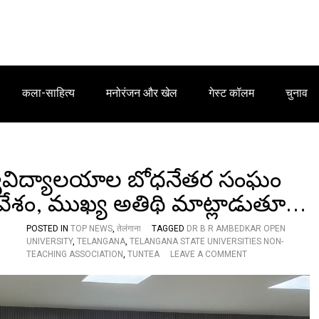
कला-साहित्य
मनोरंजन और खेल
गेस्ट कॉलम
चुनाव
ిశ్వవిద్యాలయాల బోధనేతర సంఘం
వేశం, ముఖ్య అతిథి మాట్లాడుతూ…
POSTED IN
TOP NEWS
,
तेलंगाना
TAGGED
DR B R AMBEDKAR OPEN
UNIVERSITY
,
TELANGANA
,
TELANGANA STATE UNIVERSITIES NON-
O
TEACHING ASSOCIATION
,
TUNTEA
LEAVE A COMMENT
N
ఘ
నం
గా
తె