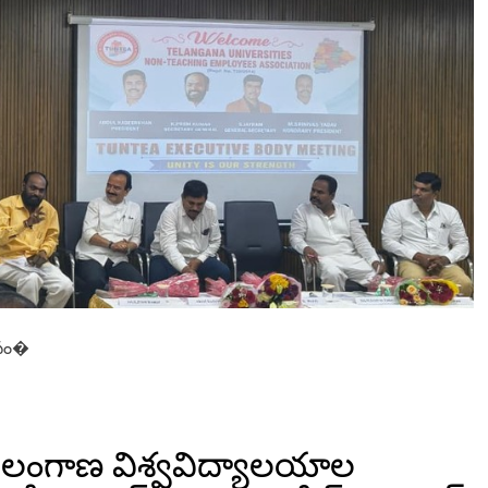
లం
గా
ణ
రా
ష్ట్ర
వి
శ్వ
వి
ద్యా
ల
యా
ల
బో
ధ
నే
త
ర
 సం�
సం
ఘం
మొ
ద
టి
కా
ెలంగాణ విశ్వవిద్యాలయాల
ర్య