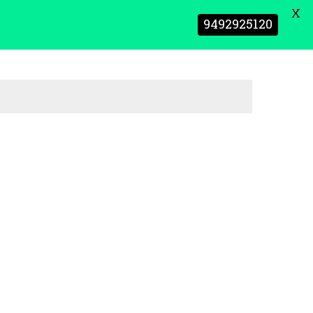
X
9492925120