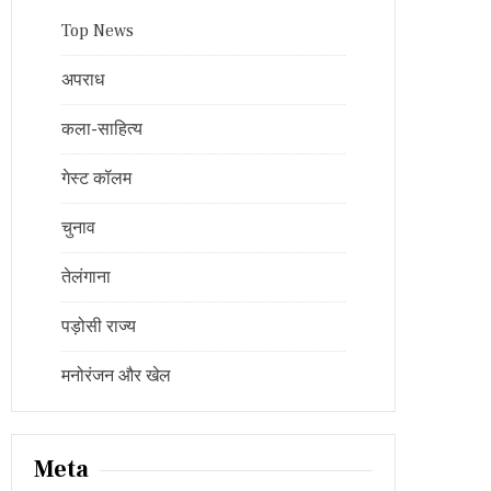
Top News
अपराध
कला-साहित्य
गेस्ट कॉलम
चुनाव
तेलंगाना
पड़ोसी राज्य
मनोरंजन और खेल
Meta