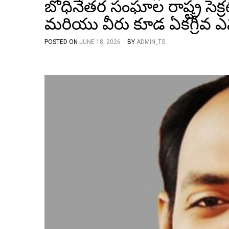
బోధినేతర సంఘాల రాష్ట్ర సెక్
మరియు వీరు కూడ ఏకగ్రీవ ఎన
POSTED ON
JUNE 18, 2026
BY
ADMIN_TS