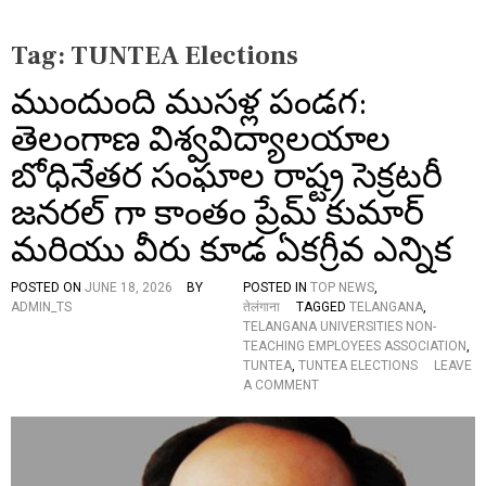
Tag:
TUNTEA Elections
ముందుంది ముసళ్ల పండగ:
తెలంగాణ విశ్వవిద్యాలయాల
బోధినేతర సంఘాల రాష్ట్ర సెక్రటరీ
జనరల్ గా కాంతం ప్రేమ్ కుమార్
మరియు వీరు కూడ ఏకగ్రీవ ఎన్నిక
POSTED ON
JUNE 18, 2026
BY
POSTED IN
TOP NEWS
,
ADMIN_TS
तेलंगाना
TAGGED
TELANGANA
,
TELANGANA UNIVERSITIES NON-
TEACHING EMPLOYEES ASSOCIATION
,
TUNTEA
,
TUNTEA ELECTIONS
LEAVE
O
A COMMENT
N
ముం
దుం
ది
ము