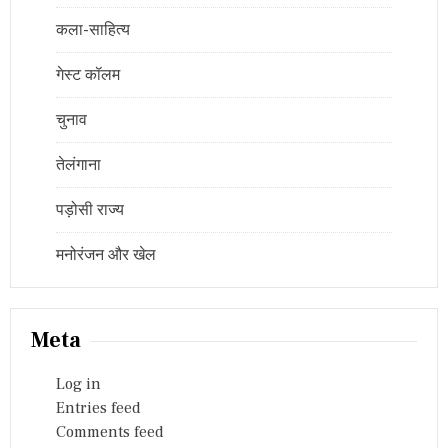
कला-साहित्य
गेस्ट कॉलम
चुनाव
तेलंगाना
पड़ोसी राज्य
मनोरंजन और खेल
Meta
Log in
Entries feed
Comments feed