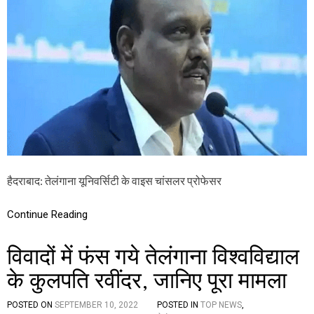
हा
:
स
रि
में
श्व
प
त
ह
ले
ली
ते
बा
रं
र
गे
हा
थों
प
क
ड़े
ग
हैदराबाद: तेलंगाना यूनिवर्सिटी के वाइस चांसलर प्रोफेसर
ये
ते
लं
Continue Reading
गा
ना
विवादों में फंस गये तेलंगाना विश्वविद्याल
यू
नि
के कुलपति रवींदर, जानिए पूरा मामला
व
र्सि
टी
POSTED ON
SEPTEMBER 10, 2022
POSTED IN
TOP NEWS
,
के