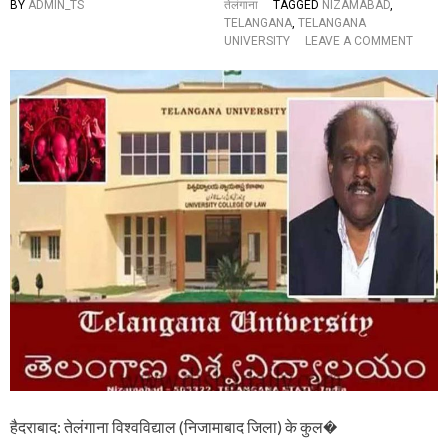
BY
ADMIN_TS
तेलंगाना
TAGGED
NIZAMABAD
,
कु
TELANGANA
,
TELANGANA
ल
O
UNIVERSITY
LEAVE A COMMENT
प
N
ति
वि
प्रो
वा
फे
दों
स
में
र
फं
र
स
विं
ग
द
ये
र
ते
गु
लं
प्ता
गा
,
ना
जां
वि
च
श्व
के
वि
बा
द्या
द
ल
…
के
कु
ल
हैदराबाद: तेलंगाना विश्वविद्याल (निजामाबाद जिला) के कुल�
प