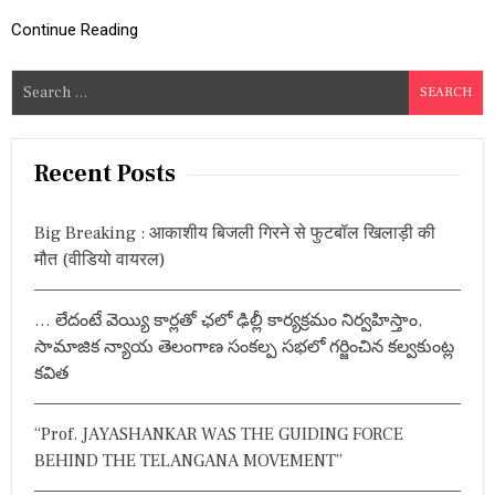
ति
र
Continue Reading
वीं
द
S
र
e
,
जा
a
नि
r
Recent Posts
ए
c
पू
रा
h
मा
Big Breaking : आकाशीय बिजली गिरने से फुटबॉल खिलाड़ी की
f
म
मौत (वीडियो वायरल)
o
ला
r
… లేదంటే వెయ్యి కార్లతో ఛలో ఢిల్లీ కార్యక్రమం నిర్వహిస్తాం,
:
సామాజిక న్యాయ తెలంగాణ సంకల్ప సభలో గర్జించిన కల్వకుంట్ల
కవిత
“Prof. JAYASHANKAR WAS THE GUIDING FORCE
BEHIND THE TELANGANA MOVEMENT”