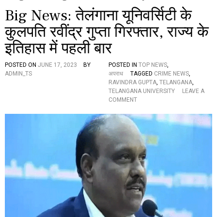
Big News: तेलंगाना यूनिवर्सिटी के
कुलपति रवींद्र गुप्ता गिरफ्तार, राज्य के
इतिहास में पहली बार
POSTED ON
JUNE 17, 2023
BY
POSTED IN
TOP NEWS
,
ADMIN_TS
अपराध
TAGGED
CRIME NEWS
,
RAVINDRA GUPTA
,
TELANGANA
,
TELANGANA UNIVERSITY
LEAVE A
O
COMMENT
N
B
I
G
N
E
W
S
:
ते
लं
गा
ना