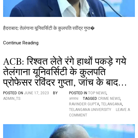
यू
नि
व
र्सि
टी
हैदराबाद: तेलंगाना यूनिवर्सिटी के कुलपति रवींद्र गुप्त�
के
कु
ल
Continue Reading
प
ति
ACB: रिश्वत लेते रंगे हाथों पकड़े गये
र
वीं
तेलंगाना यूनिवर्सिटी के कुलपति
द्र
गु
प्रोफेसर रविंदर गुप्ता, जांच के बाद…
प्ता
गि
र
POSTED ON
JUNE 17, 2023
BY
POSTED IN
TOP NEWS
,
फ्ता
ADMIN_TS
अपराध
TAGGED
CRIME NEWS
,
र
RAVINDER GUPTA
,
TELANGANA
,
,
TELANGANA UNIVERSITY
LEAVE A
रा
O
COMMENT
ज्य
N
के
A
इ
C
ति
B