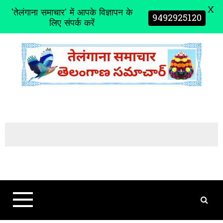
X
'तेलंगाना समाचार' में आपके विज्ञापन के
9492925120
लिए संपर्क करें
S
k
i
p
t
o
c
o
n
t
e
n
t