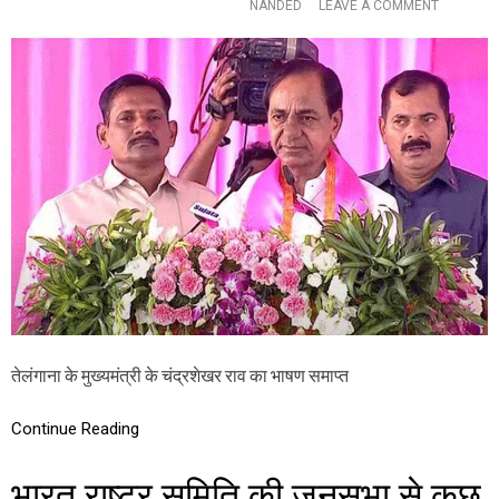
स
O
NANDED
LEAVE A COMMENT
दी
N
आ
क
र
ई
क्ष
स
ण
र
का
रें
ब
द
ली
हैं
,
ले
कि
न
दे
श
के
तेलंगाना के मुख्यमंत्री के चंद्रशेखर राव का भाषण समाप्त
लो
गों
की
Continue Reading
कि
स्म
भारत राष्ट्र समिति की जनसभा से कुछ
त