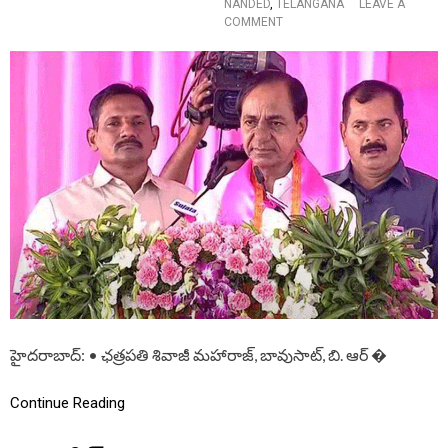
NANDED
,
TELANGANA
LEAVE A
T
O
COMMENT
K
N
C
N
R
A
I
N
N
D
A
E
U
D
G
:
U
బి
R
ఆ
A
ర్
T
ఎ
E
స్
D
పా
B
ర్టీ
R
బ
S
హి
T
రం
హైదరాబాద్: • ఛత్రపతి శివాజీ మహారాజ్, బావుసాట్, బి. ఆర్ �
R
గ
A
స
I
భ
Continue Reading
N
లో
I
సీ
N