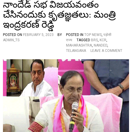
నాందేడ్ స‌భ విజయవంతం
ఎం
G
కే
C
చేసినందుకు కృతజ్ఞతలు: మంత్రి
సీ
A
ఆ
M
ఇంద్ర‌క‌ర‌ణ్ రెడ్డి
ర్
P
ప్ర
I
సం
POSTED ON
FEBRUARY 5, 2023
BY
POSTED IN
TOP NEWS
,
पड़ोसी
N
గం
ADMIN_TS
राज्य
TAGGED
BRS
,
KCR
,
N
ము
MAHARASHTRA
,
NANDED
,
A
ఖ్యాం
O
TELANGANA
LEAVE A COMMENT
N
శా
N
D
లు
నాం
E
…
దే
D
డ్
స‌
భ
వి
జ
య
వం
తం
చే
సి
నం
దు