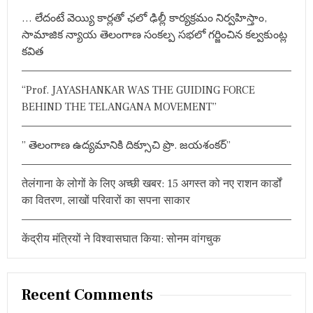
जा
h
रों
… లేదంటే వెయ్యి కార్లతో ఛలో ఢిల్లీ కార్యక్రమం నిర్వహిస్తాం,
f
हों
సామాజిక న్యాయ తెలంగాణ సంకల్ప సభలో గర్జించిన కల్వకుంట్ల
o
गे
కవిత
पा
r
र्टी
:
में
“Prof. JAYASHANKAR WAS THE GUIDING FORCE
शा
मि
BEHIND THE TELANGANA MOVEMENT”
ल
(
वी
” తెలంగాణ ఉద్యమానికి దిక్సూచి ప్రొ. జయశంకర్”
डि
यो
)
तेलंगाना के लोगों के लिए अच्छी खबर: 15 अगस्त को नए राशन कार्डों
का वितरण, लाखों परिवारों का सपना साकार
केंद्रीय मंत्रियों ने विश्वासघात किया: सोनम वांगचुक
Recent Comments