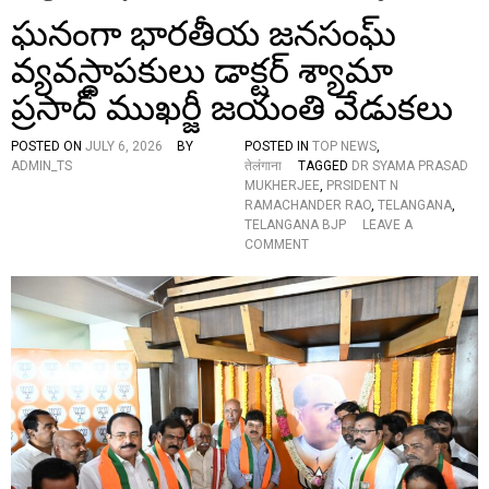
ఘనంగా భారతీయ జనసంఘ్
వ్యవస్థాపకులు డాక్టర్ శ్యామా
ప్రసాద్ ముఖర్జీ జయంతి వేడుకలు
POSTED ON
JULY 6, 2026
BY
POSTED IN
TOP NEWS
,
ADMIN_TS
तेलंगाना
TAGGED
DR SYAMA PRASAD
MUKHERJEE
,
PRSIDENT N
RAMACHANDER RAO
,
TELANGANA
,
TELANGANA BJP
LEAVE A
O
COMMENT
N
ఘ
నం
గా
భా
ర
తీ
య
జ
న
సం
ఘ్