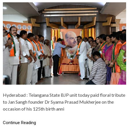
“
C
O
N
G
R
E
S
S
A
N
D
B
R
S
E
N
A
Hyderabad : Telangana State BJP unit today paid floral tribute
C
to Jan Sangh founder Dr Syama Prasad Mukherjee on the
T
I
occasion of his 125th birth anni
N
G
Continue Reading
D
R