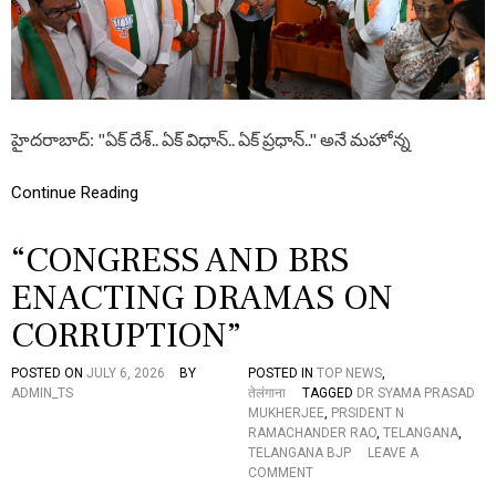
వ్య
వ
స్థా
ప
కు
లు
డా
హైదరాబాద్: "ఏక్ దేశ్.. ఏక్ విధాన్.. ఏక్ ప్రధాన్.." అనే మహోన్న
క్ట
ర్
శ్యా
Continue Reading
మా
ప్ర
“CONGRESS AND BRS
సా
ద్
ENACTING DRAMAS ON
ము
ఖ
CORRUPTION”
ర్జీ
జ
యం
POSTED ON
JULY 6, 2026
BY
POSTED IN
TOP NEWS
,
తి
ADMIN_TS
तेलंगाना
TAGGED
DR SYAMA PRASAD
వే
MUKHERJEE
,
PRSIDENT N
డు
RAMACHANDER RAO
,
TELANGANA
,
క
TELANGANA BJP
LEAVE A
లు
O
COMMENT
N