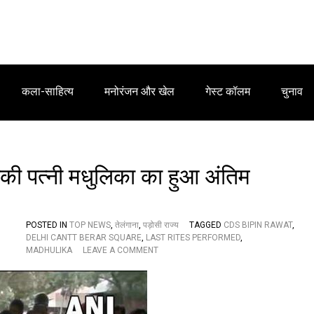
कला-साहित्य
मनोरंजन और खेल
गेस्ट कॉलम
चुनाव
की पत्नी मधुलिका का हुआ अंतिम
POSTED IN
TOP NEWS
,
तेलंगाना
,
पड़ोसी राज्य
TAGGED
CDS BIPIN RAWAT
,
DELHI CANTT BERAR SQUARE
,
LAST RITES PERFORMED
,
O
MADHULIKA
LEAVE A COMMENT
N
न
म
आं
खों