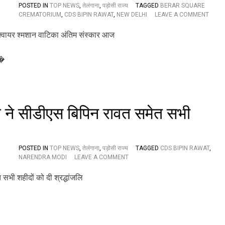
सं
POSTED IN
TOP NEWS
,
तेलंगाना
,
पड़ोसी राज्य
TAGGED
BERAR SQUARE
स्का
O
CREMATORIUM
,
CDS BIPIN RAWAT
,
NEW DELHI
LEAVE A COMMENT
र
N
,
ज
बे
न
टि
र
यों
 �
ल
ने
बि
दी
पि
मु
न
खा
रा
ग्नि
व
न्य ने सीडीएस बिपिन रावत समेत सभी
त
औ
र
म
POSTED IN
TOP NEWS
,
तेलंगाना
,
पड़ोसी राज्य
TAGGED
CDS BIPIN RAWAT
,
धु
O
NARENDRA MODI
LEAVE A COMMENT
लि
N
का
प्र
का
धा
दि
न
ल्ली
मं
छा
त्री
व
न
नी