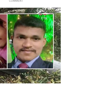
O
COMMENT
लि
ही
N
न
दों
त
ने
को
मि
ज
दी
ल
न
श्र
ना
र
द्धां
डु
ल
ज
हे
बि
लि
ली
पि
कॉ
न
प्ट
रा
र
व
हा
त
द
को
से
दी
में
श्र
आं
द्धां
ध्र
ज
प्र
लि
दे
,
श
कि
के
या
ज
से
वा
वा
न
ओं