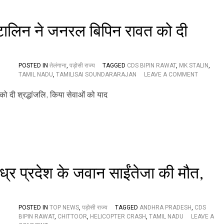
रें
के
द्र
ब
मो
रा
टालिन ने जनरल बिपिन रावत को दी
दी
र
औ
स्क्वा
र
य
अ
र
POSTED IN
तेलंगाना
,
पड़ोसी राज्य
TAGGED
CDS BIPIN RAWAT
,
MK STALIN
,
न्य
श्म
O
TAMIL NADU
,
TAMILISAI SOUNDARARAJAN
LEAVE A COMMENT
ने
शा
N
सी
न
रा
डी
वा
ज्य
ए
टि
पा
स
का
ल
बि
अं
त
पि
ति
मि
न
म
ल
रा
सं
सा
व
स्का
ई
त
ंध्र प्रदेश के जवान साईंतेजा की मौत,
र
औ
स
आ
र
मे
ज
सी
त
ए
स
POSTED IN
TOP NEWS
,
पड़ोसी राज्य
TAGGED
ANDHRA PRADESH
,
CDS
म
भी
BIPIN RAWAT
,
CHITTOOR
,
HELICOPTER CRASH
,
TAMIL NADU
LEAVE A
स्टा
श