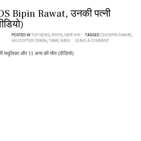
सा
को
ईं
या
ं CDS Bipin Rawat, उनकी पत्नी
ते
द
जा
ीडियो)
की
मौ
POSTED IN
TOP NEWS
,
तेलंगाना
,
पड़ोसी राज्य
TAGGED
CDS BIPIN RAWAT
,
त
O
HELICOPTER CRASH
,
TAMIL NADU
LEAVE A COMMENT
,
N
गां
त
व
मि
में
ल
छा
ना
ग
डु
या
हे
मा
लि
त
कॉ
म
प्ट
र
क्रै
श
में
C
D
S